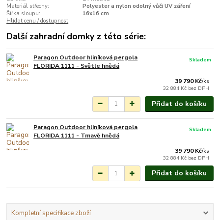
Materiál střechy:
Polyester a nylon odolný vůči UV záření
Šířka sloupu:
16x16 cm
Hlídat cenu / dostupnost
Další zahradní domky z této série:
Paragon Outdoor hliníková pergola
Skladem
FLORIDA 1111 - Světle hnědá
39 790 Kč
/
ks
32 884 Kč
bez DPH
Přidat do košíku
Paragon Outdoor hliníková pergola
Skladem
FLORIDA 1111 - Tmavě hnědá
39 790 Kč
/
ks
32 884 Kč
bez DPH
Přidat do košíku
Kompletní specifikace zboží