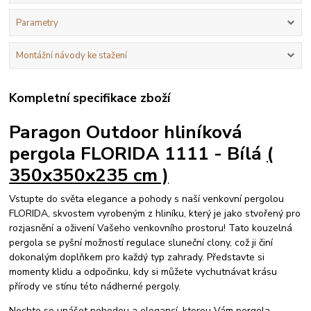
Parametry
Montážní návody ke stažení
Kompletní specifikace zboží
Paragon Outdoor hliníková
pergola FLORIDA 1111 - Bílá
(
350x350x235 cm )
Vstupte do světa elegance a pohody s naší venkovní pergolou
FLORIDA, skvostem vyrobeným z hliníku, který je jako stvořený pro
rozjasnění a oživení Vašeho venkovního prostoru! Tato kouzelná
pergola se pyšní možností regulace sluneční clony, což ji činí
dokonalým doplňkem pro každý typ zahrady. Představte si
momenty klidu a odpočinku, kdy si můžete vychutnávat krásu
přírody ve stínu této nádherné pergoly.
Nechte se unášet pohodou a elegancí, kterou Vám pergola