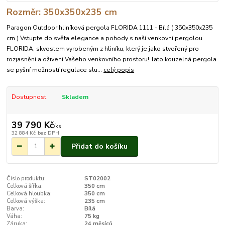
Rozměr: 350x350x235 cm
Paragon Outdoor hliníková pergola FLORIDA 1111 - Bílá ( 350x350x235
cm ) Vstupte do světa elegance a pohody s naší venkovní pergolou
FLORIDA, skvostem vyrobeným z hliníku, který je jako stvořený pro
rozjasnění a oživení Vašeho venkovního prostoru! Tato kouzelná pergola
se pyšní možností regulace slu...
celý popis
Dostupnost
Skladem
39 790 Kč
/
ks
32 884 Kč
bez DPH
Přidat do košíku
Číslo produktu:
ST02002
Celková šířka:
350 cm
Celková hloubka:
350 cm
Celková výška:
235 cm
Barva:
Bílá
Váha:
75 kg
Záruka:
24 měsíců