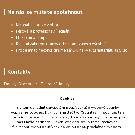
Na nás se můžete spolehnout
Mnohaletá praxe v oboru
Férové a profesionální jednání
Flexibilní přístup
Kvalitní zahradní domky od renomovaných výrobců
Prodejem to nekončí, držíme záruku na kvalitu materiálu až 5 let.
Kontakty
Domky-Obchod.cz - Zahradní domky
+420 730 501 925
(Po-Pá, 8-16 hod.)
Cookies
info@domky-obchod.cz
S cílem usnadnit uživatelům používat naše webové stránky
využíváme cookies. Kliknutím na tlačítko "Souhlasím" souhlasíte s
použitím preferenčních, statistických i marketingových cookies pro
nás i naše partnery. Funkční cookies jsou v rámci zachování
funkčnosti webu používány po celou dobu procházení webem.