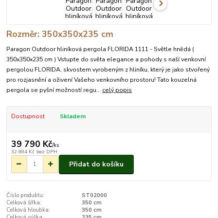
Rozměr: 350x350x235 cm
Paragon Outdoor hliníková pergola FLORIDA 1111 - Světle hnědá (
350x350x235 cm ) Vstupte do světa elegance a pohody s naší venkovní
pergolou FLORIDA, skvostem vyrobeným z hliníku, který je jako stvořený
pro rozjasnění a oživení Vašeho venkovního prostoru! Tato kouzelná
pergola se pyšní možností regu...
celý popis
Dostupnost
Skladem
39 790 Kč
/
ks
32 884 Kč
bez DPH
Přidat do košíku
Číslo produktu:
ST02000
Celková šířka:
350 cm
Celková hloubka:
350 cm
Celková výška:
235 cm