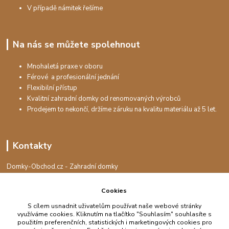
V případě námitek řešíme
Na nás se můžete spolehnout
Mnohaletá praxe v oboru
Férové a profesionální jednání
Flexibilní přístup
Kvalitní zahradní domky od renomovaných výrobců
Prodejem to nekončí, držíme záruku na kvalitu materiálu až 5 let.
Kontakty
Domky-Obchod.cz - Zahradní domky
+420 730 501 925
(Po-Pá, 8-16 hod.)
Cookies
S cílem usnadnit uživatelům používat naše webové stránky
info@domky-obchod.cz
využíváme cookies. Kliknutím na tlačítko "Souhlasím" souhlasíte s
použitím preferenčních, statistických i marketingových cookies pro