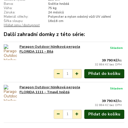
Barva:
Světle hnědá
Váha:
75 kg
Záruka:
24 měsíců
Materiál střechy:
Polyester a nylon odolný vůči UV záření
Šířka sloupu:
16x16 cm
Hlídat cenu / dostupnost
Další zahradní domky z této série:
Paragon Outdoor hliníková pergola
Skladem
FLORIDA 1111 - Bílá
39 790 Kč
/
ks
32 884 Kč
bez DPH
Přidat do košíku
Paragon Outdoor hliníková pergola
Skladem
FLORIDA 1111 - Tmavě hnědá
39 790 Kč
/
ks
32 884 Kč
bez DPH
Přidat do košíku