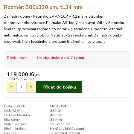
Rozměr: 380x320 cm, tl.34 mm
Zahradní domek Palmako EMMA 10,4 + 4,2 m2 je výrobkem
renomovaného výrobce Palmako AS, který má hlavní sídlo v Estonsku.
Kvalitní zpracování zahradního domku je zaručenou, moderní a téměř
automatizovanou výrobou. Materiál - Severský smrk Zahradní domky
jsou vyráběny z kvalitního a precizně tříděného...
celý popis
Dostupnost
Na objednání do 3-7 týdnů.
119 000 Kč
/
ks
98 347 Kč
bez DPH
Přidat do košíku
Číslo produktu:
FR34-3548
Celková šířka:
380 cm
Celková hloubka:
480 cm
Síla stěny:
34 mm
Vnitřní rozměr:
330x330 cm
Střešní krytina:
Není součástí balení
Podlaha:
Je součástí balení