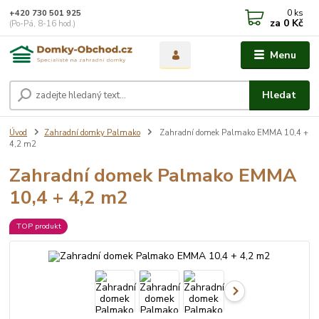
0
ks
+420 730 501 925
za
0 Kč
(Po-Pá, 8-16 hod.)
Menu
Hledat
Úvod
Zahradní domky Palmako
Zahradní domek Palmako EMMA 10,4 +
4,2 m2
Zahradní domek Palmako EMMA
10,4 + 4,2 m2
TOP produkt