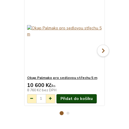
Okap Palmako pro sedlovou střechu 5 m
Montáž pro
10 600 Kč
18 014 
Na objednání do
/
ks
3-7 týdnů.
8 760 Kč
bez DPH
14 888 Kč
be
Přidat do košíku