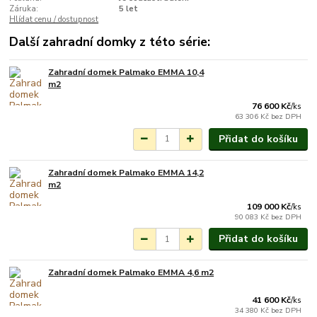
Záruka:
5 let
Hlídat cenu / dostupnost
Další zahradní domky z této série:
Zahradní domek Palmako EMMA 10,4
Na objednání do 3-7
m2
týdnů.
76 600 Kč
/
ks
63 306 Kč
bez DPH
Přidat do košíku
Zahradní domek Palmako EMMA 14,2
Na objednání do 3-7
m2
týdnů.
109 000 Kč
/
ks
90 083 Kč
bez DPH
Přidat do košíku
Zahradní domek Palmako EMMA 4,6 m2
Na objednání do 3-7
týdnů.
41 600 Kč
/
ks
34 380 Kč
bez DPH