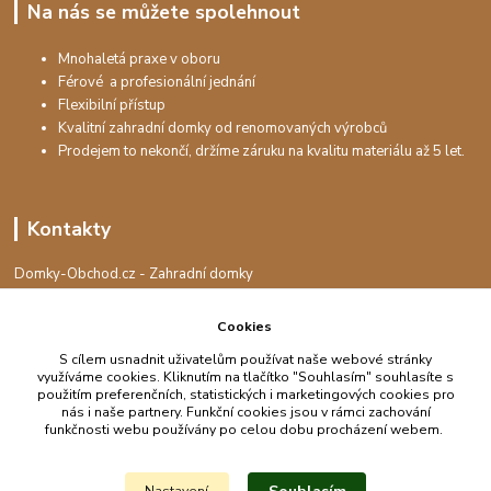
Na nás se můžete spolehnout
Mnohaletá praxe v oboru
Férové a profesionální jednání
Flexibilní přístup
Kvalitní zahradní domky od renomovaných výrobců
Prodejem to nekončí, držíme záruku na kvalitu materiálu až 5 let.
Kontakty
Domky-Obchod.cz - Zahradní domky
+420 730 501 925
(Po-Pá, 8-16 hod.)
Cookies
info@domky-obchod.cz
S cílem usnadnit uživatelům používat naše webové stránky
využíváme cookies. Kliknutím na tlačítko "Souhlasím" souhlasíte s
použitím preferenčních, statistických i marketingových cookies pro
nás i naše partnery. Funkční cookies jsou v rámci zachování
funkčnosti webu používány po celou dobu procházení webem.
Upravit sběr cookies.