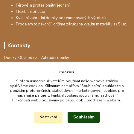
Férové a profesionální jednání
Flexibilní přístup
Kvalitní zahradní domky od renomovaných výrobců
Prodejem to nekončí, držíme záruku na kvalitu materiálu až 5 let.
Kontakty
Domky-Obchod.cz - Zahradní domky
+420 730 501 925
(Po-Pá, 8-16 hod.)
Cookies
S cílem usnadnit uživatelům používat naše webové stránky
info@domky-obchod.cz
využíváme cookies. Kliknutím na tlačítko "Souhlasím" souhlasíte s
použitím preferenčních, statistických i marketingových cookies pro
nás i naše partnery. Funkční cookies jsou v rámci zachování
funkčnosti webu používány po celou dobu procházení webem.
Upravit sběr cookies.
Souhlasím
Nastavení
Vytvořeno na
Eshop-rychle.cz