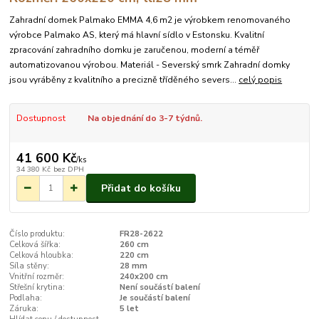
Zahradní domek Palmako EMMA 4,6 m2 je výrobkem renomovaného
výrobce Palmako AS, který má hlavní sídlo v Estonsku. Kvalitní
zpracování zahradního domku je zaručenou, moderní a téměř
automatizovanou výrobou. Materiál - Severský smrk Zahradní domky
jsou vyráběny z kvalitního a precizně tříděného severs...
celý popis
Dostupnost
Na objednání do 3-7 týdnů.
41 600 Kč
/
ks
34 380 Kč
bez DPH
Přidat do košíku
Číslo produktu:
FR28-2622
Celková šířka:
260 cm
Celková hloubka:
220 cm
Síla stěny:
28 mm
Vnitřní rozměr:
240x200 cm
Střešní krytina:
Není součástí balení
Podlaha:
Je součástí balení
Záruka:
5 let