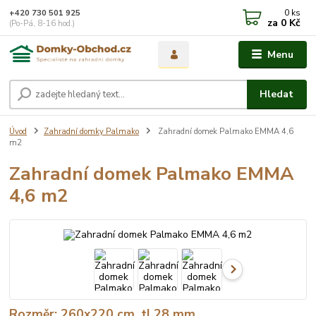
0
ks
+420 730 501 925
za
0 Kč
(Po-Pá, 8-16 hod.)
Menu
Hledat
Úvod
Zahradní domky Palmako
Zahradní domek Palmako EMMA 4,6
m2
Zahradní domek Palmako EMMA
4,6 m2
Rozměr: 260x220 cm, tl.28 mm