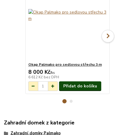
Okap Palmako pro sedlovou střechu 3 m
Montáž pro
8 000 Kč
13 269 
Na objednání do
/
ks
3-7 týdnů.
6 612 Kč
bez DPH
10 966 Kč
be
Přidat do košíku
Zahradní domek z kategorie
Zahradní domky Palmako