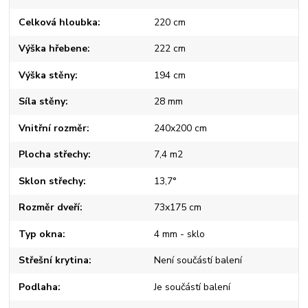
Celková hloubka
220 cm
Výška hřebene
222 cm
Výška stěny
194 cm
Síla stěny
28 mm
Vnitřní rozměr
240x200 cm
Plocha střechy
7,4 m2
Sklon střechy
13,7°
Rozměr dveří
73x175 cm
Typ okna
4 mm - sklo
Střešní krytina
Není součástí balení
Podlaha
Je součástí balení