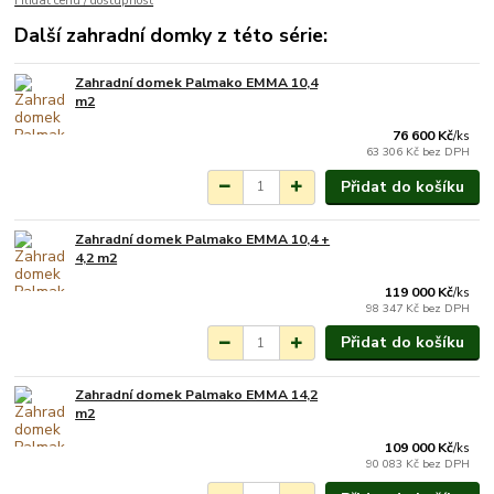
Hlídat cenu / dostupnost
Další zahradní domky z této série:
Zahradní domek Palmako EMMA 10,4
Na objednání do 3-7
m2
týdnů.
76 600 Kč
/
ks
63 306 Kč
bez DPH
Přidat do košíku
Zahradní domek Palmako EMMA 10,4 +
Na objednání do 3-7
4,2 m2
týdnů.
119 000 Kč
/
ks
98 347 Kč
bez DPH
Přidat do košíku
Zahradní domek Palmako EMMA 14,2
Na objednání do 3-7
m2
týdnů.
109 000 Kč
/
ks
90 083 Kč
bez DPH