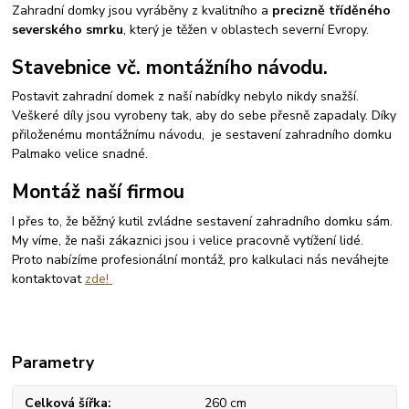
Zahradní domky jsou vyráběny z kvalitního a
precizně tříděného
severského smrku
, který je těžen v oblastech severní Evropy.
Stavebnice vč. montážního návodu.
Postavit zahradní domek z naší nabídky nebylo nikdy snažší.
Veškeré díly jsou vyrobeny tak, aby do sebe přesně zapadaly. Díky
přiloženému montážnímu návodu, je sestavení zahradního domku
Palmako velice snadné.
Montáž naší firmou
I přes to, že běžný kutil zvládne sestavení zahradního domku sám.
My víme, že naši zákaznici jsou i velice pracovně vytížení lidé.
Proto nabízíme profesionální montáž, pro kalkulaci nás neváhejte
kontaktovat
zde!
Parametry
Celková šířka
260 cm