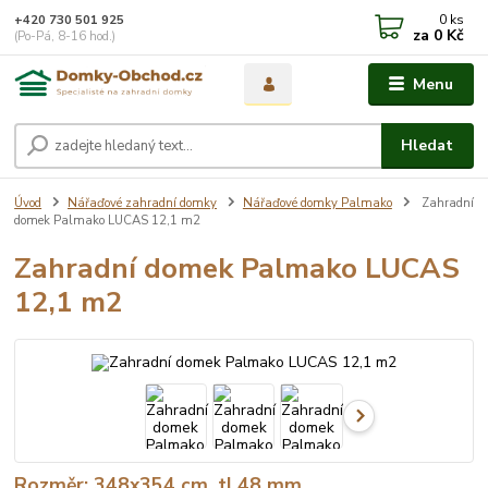
0
ks
+420 730 501 925
za
0 Kč
(Po-Pá, 8-16 hod.)
Menu
Hledat
Úvod
Nářaďové zahradní domky
Nářaďové domky Palmako
Zahradní
domek Palmako LUCAS 12,1 m2
Zahradní domek Palmako LUCAS
12,1 m2
Rozměr: 348x354 cm, tl.48 mm