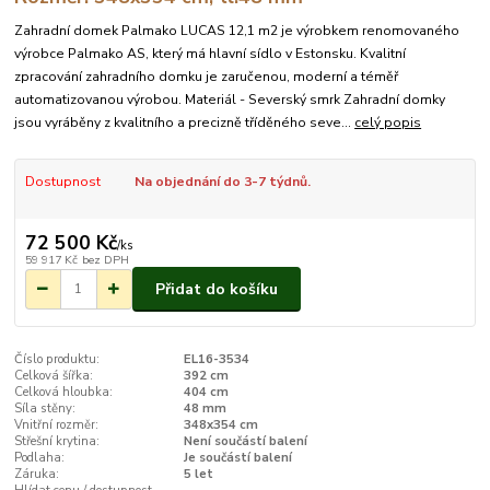
Zahradní domek Palmako LUCAS 12,1 m2 je výrobkem renomovaného
výrobce Palmako AS, který má hlavní sídlo v Estonsku. Kvalitní
zpracování zahradního domku je zaručenou, moderní a téměř
automatizovanou výrobou. Materiál - Severský smrk Zahradní domky
jsou vyráběny z kvalitního a precizně tříděného seve...
celý popis
Dostupnost
Na objednání do 3-7 týdnů.
72 500 Kč
/
ks
59 917 Kč
bez DPH
Přidat do košíku
Číslo produktu:
EL16-3534
Celková šířka:
392 cm
Celková hloubka:
404 cm
Síla stěny:
48 mm
Vnitřní rozměr:
348x354 cm
Střešní krytina:
Není součástí balení
Podlaha:
Je součástí balení
Záruka:
5 let