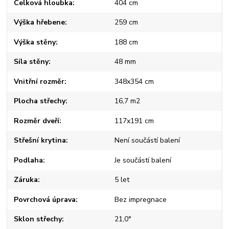
Celková hloubka
404 cm
Výška hřebene
259 cm
Výška stěny
188 cm
Síla stěny
48 mm
Vnitřní rozměr
348x354 cm
Plocha střechy
16,7 m2
Rozměr dveří
117x191 cm
Střešní krytina
Není součástí balení
Podlaha
Je součástí balení
Záruka
5 let
Povrchová úprava
Bez impregnace
Sklon střechy
21,0°