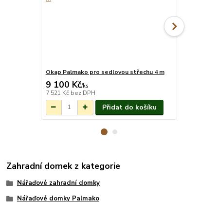
Okap Palmako pro sedlovou střechu 4 m
Montáž pro
9 100 Kč
18 014 
Na objednání do
/
ks
3-7 týdnů.
7 521 Kč
bez DPH
14 888 Kč
be
Přidat do košíku
Zahradní domek z kategorie
Nářaďové zahradní domky
Nářaďové domky Palmako