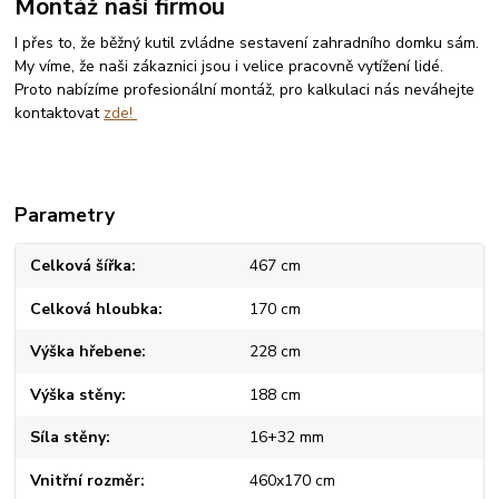
Montáž naší firmou
I přes to, že běžný kutil zvládne sestavení zahradního domku sám.
My víme, že naši zákaznici jsou i velice pracovně vytížení lidé.
Proto nabízíme profesionální montáž, pro kalkulaci nás neváhejte
kontaktovat
zde!
Parametry
Celková šířka
467 cm
Celková hloubka
170 cm
Výška hřebene
228 cm
Výška stěny
188 cm
Síla stěny
16+32 mm
Vnitřní rozměr
460x170 cm