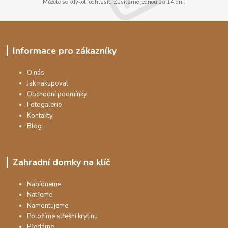
Můžete se kdykoli odhlásit. Zasíláme jednou za 14 dní.
Informace pro zákazníky
O nás
Jak nakupovat
Obchodní podmínky
Fotogalerie
Kontakty
Blog
Zahradní domky na klíč
Nabídneme
Natřeme
Namontujeme
Položíme střešní krytinu
Předáme