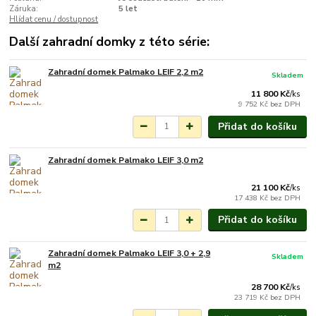
Záruka:
5 let
Hlídat cenu / dostupnost
Další zahradní domky z této série:
Zahradní domek Palmako LEIF 2,2 m2
Skladem
11 800 Kč
/
ks
9 752 Kč
bez DPH
Přidat do košíku
Zahradní domek Palmako LEIF 3,0 m2
Na objednání do 3-7
týdnů.
21 100 Kč
/
ks
17 438 Kč
bez DPH
Přidat do košíku
Zahradní domek Palmako LEIF 3,0 + 2,9
Skladem
m2
28 700 Kč
/
ks
23 719 Kč
bez DPH