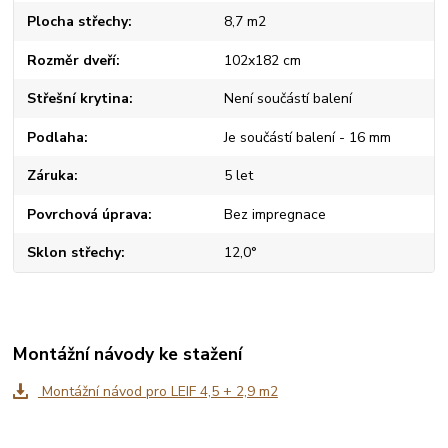
Plocha střechy
8,7 m2
Rozměr dveří
102x182 cm
Střešní krytina
Není součástí balení
Podlaha
Je součástí balení - 16 mm
Záruka
5 let
Povrchová úprava
Bez impregnace
Sklon střechy
12,0°
Montážní návody ke stažení
Montážní návod pro LEIF 4,5 + 2,9 m2