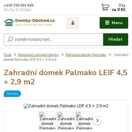
0
ks
+420 730 501 925
za
0 Kč
(Po-Pá, 8-16 hod.)
Menu
Hledat
Úvod
Nářaďové zahradní domky
Nářaďové domky Palmako
Zahradní
domek Palmako LEIF 4,5 + 2,9 m2
Zahradní domek Palmako LEIF 4,5
+ 2,9 m2
Novinka