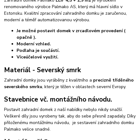
Zahradní domek Palmako
LEIF 4,5 + 2,9 m2
je výrobkem
renomovaného výrobce Palmako AS, který má hlavní sídlo v
Estonsku. Kvalitní zpracování zahradního domku je zaručenou,
moderní a téměř automatizovanou výrobou.
Je možné postavit domek v zrcadlovém provedení (
opačně ).
Moderní vzhled.
Podlaha je součástí.
Víceúčelové využití.
Materiál - Severský smrk
Zahradní domky jsou vyráběny z kvalitního a
precizně tříděného
severského smrku
, který je těžen v oblastech severní Evropy.
Stavebnice vč. montážního návodu.
Postavit zahradní domek z naší nabídky nebylo nikdy snažší.
Veškeré díly jsou vyrobeny tak, aby do sebe přesně zapadaly. Díky
přiloženému montážnímu návodu, je sestavení zahradního domku
Palmako velice snadné.