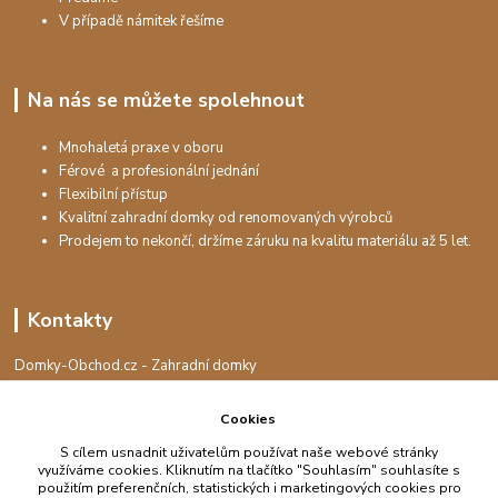
V případě námitek řešíme
Na nás se můžete spolehnout
Mnohaletá praxe v oboru
Férové a profesionální jednání
Flexibilní přístup
Kvalitní zahradní domky od renomovaných výrobců
Prodejem to nekončí, držíme záruku na kvalitu materiálu až 5 let.
Kontakty
Domky-Obchod.cz - Zahradní domky
+420 730 501 925
(Po-Pá, 8-16 hod.)
Cookies
info@domky-obchod.cz
S cílem usnadnit uživatelům používat naše webové stránky
využíváme cookies. Kliknutím na tlačítko "Souhlasím" souhlasíte s
použitím preferenčních, statistických i marketingových cookies pro