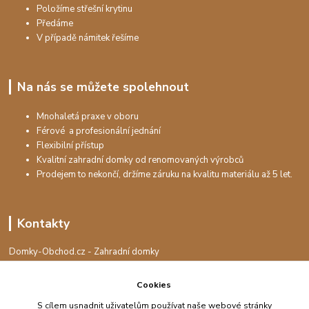
Položíme střešní krytinu
Předáme
V případě námitek řešíme
Na nás se můžete spolehnout
Mnohaletá praxe v oboru
Férové a profesionální jednání
Flexibilní přístup
Kvalitní zahradní domky od renomovaných výrobců
Prodejem to nekončí, držíme záruku na kvalitu materiálu až 5 let.
Kontakty
Domky-Obchod.cz - Zahradní domky
+420 730 501 925
(Po-Pá, 8-16 hod.)
Cookies
info@domky-obchod.cz
S cílem usnadnit uživatelům používat naše webové stránky