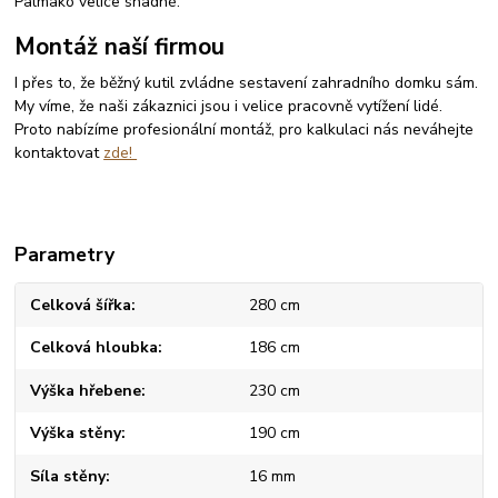
Palmako velice snadné.
Montáž naší firmou
I přes to, že běžný kutil zvládne sestavení zahradního domku sám.
My víme, že naši zákaznici jsou i velice pracovně vytížení lidé.
Proto nabízíme profesionální montáž, pro kalkulaci nás neváhejte
kontaktovat
zde!
Parametry
Celková šířka
280 cm
Celková hloubka
186 cm
Výška hřebene
230 cm
Výška stěny
190 cm
Síla stěny
16 mm