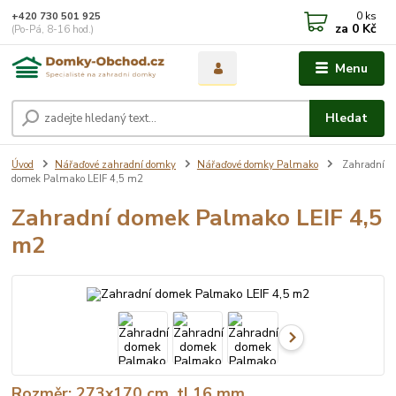
0
ks
+420 730 501 925
za
0 Kč
(Po-Pá, 8-16 hod.)
Menu
Hledat
Úvod
Nářaďové zahradní domky
Nářaďové domky Palmako
Zahradní
domek Palmako LEIF 4,5 m2
Zahradní domek Palmako LEIF 4,5
m2
Rozměr: 273x170 cm, tl.16 mm