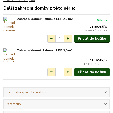
Hlídat cenu / dostupnost
Další zahradní domky z této série:
Zahradní domek Palmako LEIF 2,2 m2
Skladem
11 800 Kč
/
ks
9 752 Kč
bez DPH
Přidat do košíku
Zahradní domek Palmako LEIF 3,0 m2
Na objednání do 3-7
týdnů.
21 100 Kč
/
ks
17 438 Kč
bez DPH
Přidat do košíku
Kompletní specifikace zboží
Parametry