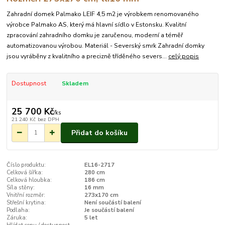
Zahradní domek Palmako LEIF 4,5 m2 je výrobkem renomovaného
výrobce Palmako AS, který má hlavní sídlo v Estonsku. Kvalitní
zpracování zahradního domku je zaručenou, moderní a téměř
automatizovanou výrobou. Materiál - Severský smrk Zahradní domky
jsou vyráběny z kvalitního a precizně tříděného severs...
celý popis
Dostupnost
Skladem
25 700 Kč
/
ks
21 240 Kč
bez DPH
Přidat do košíku
Číslo produktu:
EL16-2717
Celková šířka:
280 cm
Celková hloubka:
186 cm
Síla stěny:
16 mm
Vnitřní rozměr:
273x170 cm
Střešní krytina:
Není součástí balení
Podlaha:
Je součástí balení
Záruka:
5 let