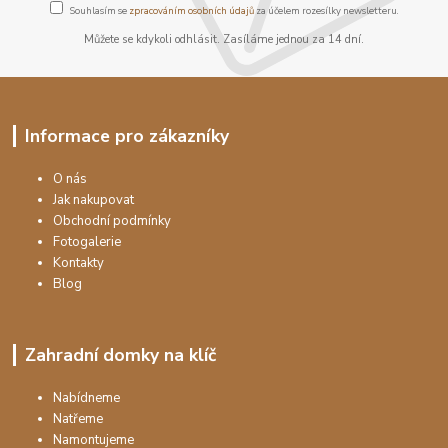
Souhlasím se
zpracováním osobních údajů
za účelem rozesílky newsletteru.
Můžete se kdykoli odhlásit. Zasíláme jednou za 14 dní.
Informace pro zákazníky
O nás
Jak nakupovat
Obchodní podmínky
Fotogalerie
Kontakty
Blog
Zahradní domky na klíč
Nabídneme
Natřeme
Namontujeme