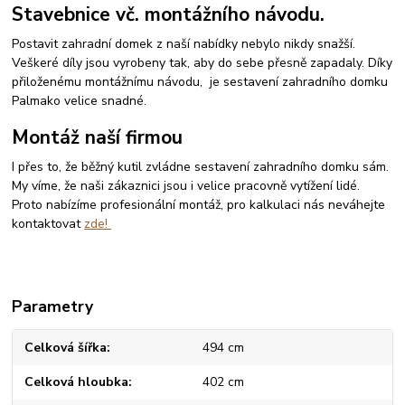
Stavebnice vč. montážního návodu.
Postavit zahradní domek z naší nabídky nebylo nikdy snažší.
Veškeré díly jsou vyrobeny tak, aby do sebe přesně zapadaly. Díky
přiloženému montážnímu návodu, je sestavení zahradního domku
Palmako velice snadné.
Montáž naší firmou
I přes to, že běžný kutil zvládne sestavení zahradního domku sám.
My víme, že naši zákaznici jsou i velice pracovně vytížení lidé.
Proto nabízíme profesionální montáž, pro kalkulaci nás neváhejte
kontaktovat
zde!
Parametry
Celková šířka
494 cm
Celková hloubka
402 cm