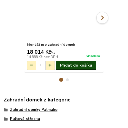
Montáž pro zahradní domek
Okap Palmak
18 014 Kč
5 300 Kč
/
ks
Skladem
14 888 Kč
bez DPH
4 380 Kč
bez
Přidat do košíku
Zahradní domek z kategorie
Zahradní domky Palmako
Pultová střecha