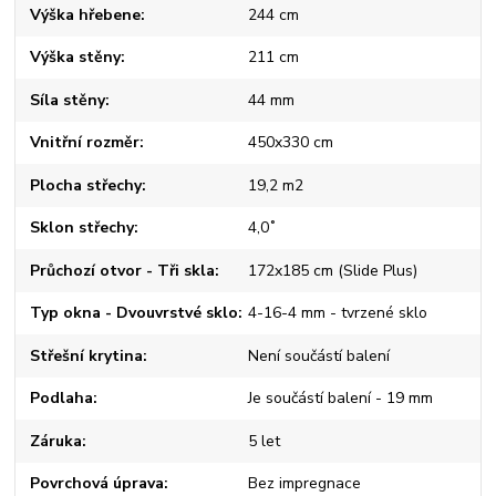
Výška hřebene
244 cm
Výška stěny
211 cm
Síla stěny
44 mm
Vnitřní rozměr
450x330 cm
Plocha střechy
19,2 m2
Sklon střechy
4,0˚
Průchozí otvor - Tři skla
172x185 cm (Slide Plus)
Typ okna - Dvouvrstvé sklo
4-16-4 mm - tvrzené sklo
Střešní krytina
Není součástí balení
Podlaha
Je součástí balení - 19 mm
Záruka
5 let
Povrchová úprava
Bez impregnace