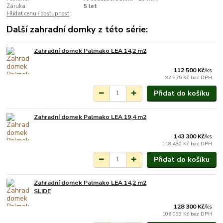
Záruka:
5 let
Hlídat cenu / dostupnost
Další zahradní domky z této série:
Zahradní domek Palmako LEA 14,2 m2
Na objednání do 3-7
týdnů.
112 500 Kč
/
ks
92 975 Kč
bez DPH
Přidat do košíku
Zahradní domek Palmako LEA 19,4 m2
Na objednání do 3-7
týdnů.
143 300 Kč
/
ks
118 430 Kč
bez DPH
Přidat do košíku
Zahradní domek Palmako LEA 14,2 m2
Na objednání do 3-7
SLIDE
týdnů.
128 300 Kč
/
ks
106 033 Kč
bez DPH