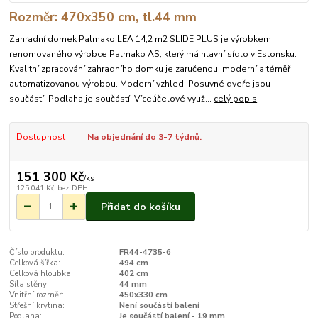
Rozměr: 470x350 cm, tl.44 mm
Zahradní domek Palmako LEA 14,2 m2 SLIDE PLUS je výrobkem
renomovaného výrobce Palmako AS, který má hlavní sídlo v Estonsku.
Kvalitní zpracování zahradního domku je zaručenou, moderní a téměř
automatizovanou výrobou. Moderní vzhled. Posuvné dveře jsou
součástí. Podlaha je součástí. Víceúčelové využ...
celý popis
Dostupnost
Na objednání do 3-7 týdnů.
151 300 Kč
/
ks
125 041 Kč
bez DPH
Přidat do košíku
Číslo produktu:
FR44-4735-6
Celková šířka:
494 cm
Celková hloubka:
402 cm
Síla stěny:
44 mm
Vnitřní rozměr:
450x330 cm
Střešní krytina:
Není součástí balení
Podlaha:
Je součástí balení - 19 mm