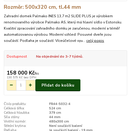
Rozměr: 500x320 cm, tl.44 mm
Zahradní domek Palmako INES 13,7 m2 SLIDE PLUS je výrobkem
renomovaného výrobce Palmako AS, který má hlavní sídlo v Estonsku.
Kvalitní zpracování zahradního domku je zaručenou, moderní a téměř
automatizovanou výrobou. Moderní vzhled. Posuvné dveře jsou
součástí. Podlaha je součástí. Víceúčelové vyu...
celý popis
Dostupnost
Na objednání do 3-7 týdnů.
158 000 Kč
/
ks
130 579 Kč
bez DPH
Přidat do košíku
Číslo produktu:
FR44-5032-4
Celková šířka:
524 cm
Celková hloubka:
379 cm
Síla stěny:
44 mm
Vnitřní rozměr:
480x300 cm
Střešní krytina:
Není součástí balení
Podlaha:
Je součástí balení - 19 mm