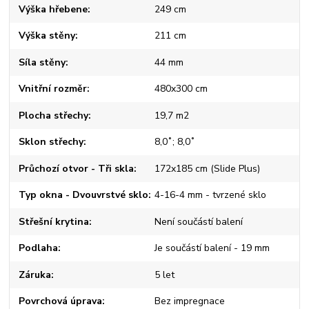
Výška hřebene
249 cm
Výška stěny
211 cm
Síla stěny
44 mm
Vnitřní rozměr
480x300 cm
Plocha střechy
19,7 m2
Sklon střechy
8,0˚; 8,0˚
Průchozí otvor - Tři skla
172x185 cm (Slide Plus)
Typ okna - Dvouvrstvé sklo
4-16-4 mm - tvrzené sklo
Střešní krytina
Není součástí balení
Podlaha
Je součástí balení - 19 mm
Záruka
5 let
Povrchová úprava
Bez impregnace