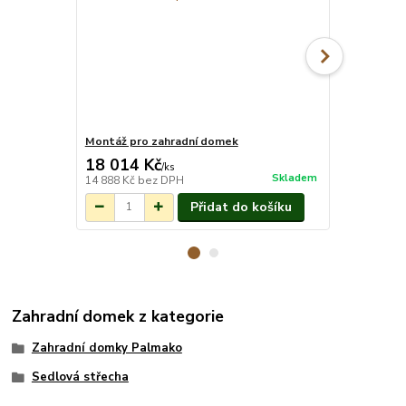
Montáž pro zahradní domek
Okap Palmak
18 014 Kč
11 800 
/
ks
Skladem
14 888 Kč
bez DPH
9 752 Kč
bez
Přidat do košíku
Zahradní domek z kategorie
Zahradní domky Palmako
Sedlová střecha