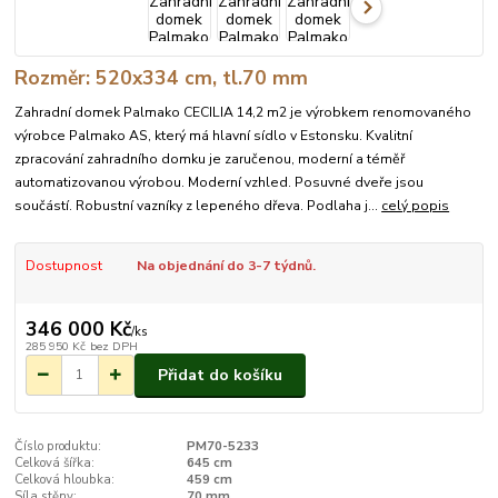
Rozměr: 520x334 cm, tl.70 mm
Zahradní domek Palmako CECILIA 14,2 m2 je výrobkem renomovaného
výrobce Palmako AS, který má hlavní sídlo v Estonsku. Kvalitní
zpracování zahradního domku je zaručenou, moderní a téměř
automatizovanou výrobou. Moderní vzhled. Posuvné dveře jsou
součástí. Robustní vazníky z lepeného dřeva. Podlaha j...
celý popis
Dostupnost
Na objednání do 3-7 týdnů.
346 000 Kč
/
ks
285 950 Kč
bez DPH
Přidat do košíku
Číslo produktu:
PM70-5233
Celková šířka:
645 cm
Celková hloubka:
459 cm
Síla stěny:
70 mm