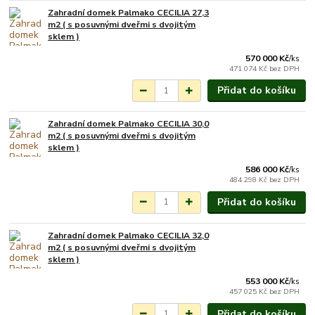
Zahradní domek Palmako CECILIA 27,3
Na objednání do 3-7
m2 ( s posuvnými dveřmi s dvojitým
týdnů.
sklem )
570 000 Kč
/
ks
471 074 Kč
bez DPH
Přidat do košíku
Zahradní domek Palmako CECILIA 30,0
Na objednání do 3-7
m2 ( s posuvnými dveřmi s dvojitým
týdnů.
sklem )
586 000 Kč
/
ks
484 298 Kč
bez DPH
Přidat do košíku
Zahradní domek Palmako CECILIA 32,0
Na objednání do 3-7
m2 ( s posuvnými dveřmi s dvojitým
týdnů.
sklem )
553 000 Kč
/
ks
457 025 Kč
bez DPH
Přidat do košíku