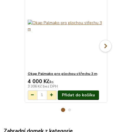
Okap Palmako pro plochou střechu 3 m
Okap Palmak
4 000 Kč
4 600 Kč
Na objednání do
/
ks
3-7 týdnů.
3 306 Kč
bez DPH
3 802 Kč
bez
Přidat do košíku
Zahradní domek z kategorie