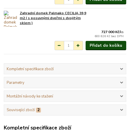
Zahradní domek Palmako CECILIA 39,9
Na objednání do 3-7
m2 ( s posuvnými dveřmi s dvojitým
týdnů.
sklem )
727 000 Kč
/
ks
600 826 Kč
bez DPH
Přidat do košíku
Kompletní specifikace zboží
Parametry
Montážní návody ke stažení
Související zboží
2
Kompletní specifikace zboží