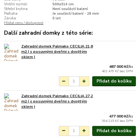
Vnitřní rozměr:
500x314 cm
Střešní krytina:
Není součástí balení
Podlaha:
Je součástí balení - 28 mm
Záruka:
5 let
Hlídat cenu / dostupnost
Další zahradní domky z této série:
Zahradní domek Palmako CECILIA 21,8
Na objednání do 3-7
m2 ( s posuvnými dveřmi s dvojitým
týdnů.
sklem )
487 000 Kč
/
ks
402 479 Kč
bez DPH
Přidat do košíku
Zahradní domek Palmako CECILIA 27,2
Na objednání do 3-7
m2 ( s posuvnými dveřmi s dvojitým
týdnů.
sklem )
477 000 Kč
/
ks
394 215 Kč
bez DPH
Přidat do košíku