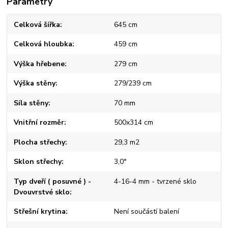
Parametry
Celková šířka
645 cm
Celková hloubka
459 cm
Výška hřebene
279 cm
Výška stěny
279/239 cm
Síla stěny
70 mm
Vnitřní rozměr
500x314 cm
Plocha střechy
29,3 m2
Sklon střechy
3,0°
Typ dveří ( posuvné ) -
4-16-4 mm - tvrzené sklo
Dvouvrstvé sklo
Střešní krytina
Není součástí balení