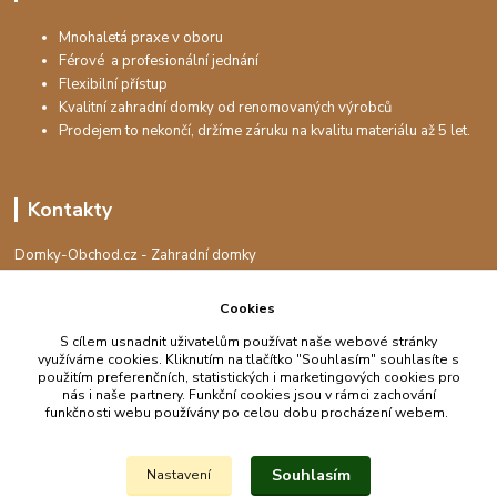
Mnohaletá praxe v oboru
Férové a profesionální jednání
Flexibilní přístup
Kvalitní zahradní domky od renomovaných výrobců
Prodejem to nekončí, držíme záruku na kvalitu materiálu až 5 let.
Kontakty
Domky-Obchod.cz - Zahradní domky
+420 730 501 925
(Po-Pá, 8-16 hod.)
Cookies
info@domky-obchod.cz
S cílem usnadnit uživatelům používat naše webové stránky
využíváme cookies. Kliknutím na tlačítko "Souhlasím" souhlasíte s
použitím preferenčních, statistických i marketingových cookies pro
nás i naše partnery. Funkční cookies jsou v rámci zachování
funkčnosti webu používány po celou dobu procházení webem.
Upravit sběr cookies.
Souhlasím
Nastavení