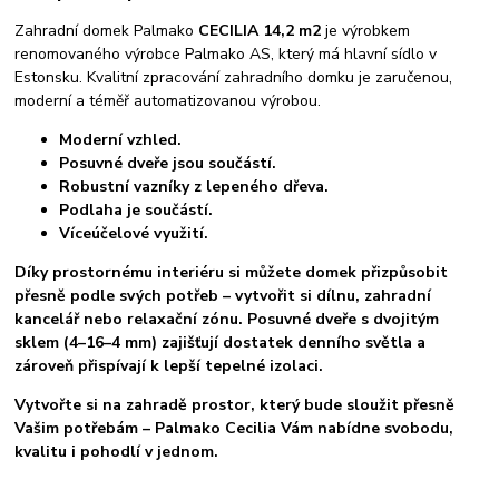
Zahradní domek Palmako
CECILIA 14,2 m2
je výrobkem
renomovaného výrobce Palmako AS, který má hlavní sídlo v
Estonsku. Kvalitní zpracování zahradního domku je zaručenou,
moderní a téměř automatizovanou výrobou.
Moderní vzhled.
Posuvné dveře jsou součástí.
Robustní vazníky z lepeného dřeva.
Podlaha je součástí.
Víceúčelové využití.
Díky prostornému interiéru si můžete domek přizpůsobit
přesně podle svých potřeb – vytvořit si dílnu, zahradní
kancelář nebo relaxační zónu. Posuvné dveře s dvojitým
sklem (4–16–4 mm) zajišťují dostatek denního světla a
zároveň přispívají k lepší tepelné izolaci.
Vytvořte si na zahradě prostor, který bude sloužit přesně
Vašim potřebám – Palmako Cecilia Vám nabídne svobodu,
kvalitu i pohodlí v jednom.