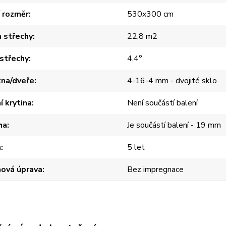
í rozměr
530x300 cm
 střechy
22,8 m2
střechy
4,4°
kna/dveře
4-16-4 mm - dvojité sklo
í krytina
Není součástí balení
ha
Je součástí balení - 19 mm
a
5 let
hová úprava
Bez impregnace