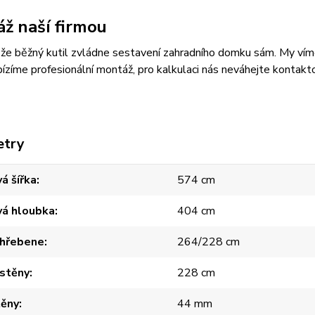
ž naší firmou
, že běžný kutil zvládne sestavení zahradního domku sám. My víme, 
ízíme profesionální montáž, pro kalkulaci nás neváhejte kontak
etry
á šířka
574 cm
vá hloubka
404 cm
 hřebene
264/228 cm
 stěny
228 cm
těny
44 mm