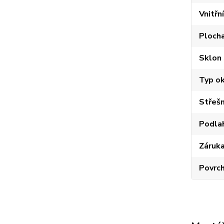
Vnitřn
Plocha
Sklon 
Typ o
Střešn
Podla
Záruk
Povrc