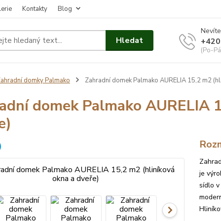
erie
Kontakty
Blog
Nevíte
Hledat
+420
(Po-Pá
ahradní domky Palmako
Zahradní domek Palmako AURELIA 15,2 m2 (hli
adní domek Palmako AURELIA 15
e)
Rozm
Zahrad
je výr
sídlo 
modern
Hliník