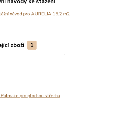
ní návody ke stažení
ážní návod pro AURELIA 15,2 m2
jící zboží
1