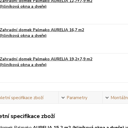
Zahradní domek Palmako AURELIA 12,7+7,9 m2
(hliníková okna a dveře)
Na obj
Zahradní domek Palmako AURELIA 16,7 m2
(hliníková okna a dveře)
Na obj
Zahradní domek Palmako AURELIA 19,2+7,9 m2
(hliníková okna a dveře)
Na obj
etní specifikace zboží
Parametry
Montážní
tní specifikace zboží
 domek Palmako
AURELIA 15,2 m2 (hliníková okna a dveře)
j