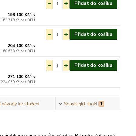
Přidat do košíku
ednání do 3-7 týdnů.
198 100 Kč
/
ks
163 719 Kč
bez DPH
Přidat do košíku
ednání do 3-7 týdnů.
204 100 Kč
/
ks
168 678 Kč
bez DPH
Přidat do košíku
ednání do 3-7 týdnů.
271 100 Kč
/
ks
224 050 Kč
bez DPH
 návody ke stažení
Související zboží
1
e výrobkem renomovaného výrobce Palmako AS, který