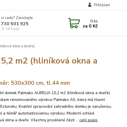
Přihlášení
 si rady? Zavolejte.
0
ks
 730 501 925
za
0 Kč
, 8-16 hod.)
níková okna a dveře)
,2 m2 (hliníková okna a
ěr: 530x300 cm, tl.44 mm
ní domek Palmako AURELIA 15,2 m2 (hliníková okna a dveře)
obkem renomovaného výrobce Palmako AS, který má hlavní
v Estonsku. Kvalitní zpracování zahradního domku je zaručenou,
í a téměř automatizovanou výrobou. Moderní vzhled.
ová okna a dveře. Všechny prosklené části ...
celý popis