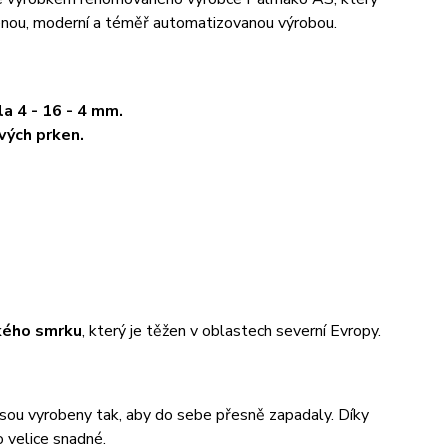
učenou, moderní a téměř automatizovanou výrobou.
la 4 - 16 - 4 mm.
vých prken.
kého smrku
, který je těžen v oblastech severní Evropy.
 jsou vyrobeny tak, aby do sebe přesně zapadaly. Díky
 velice snadné.