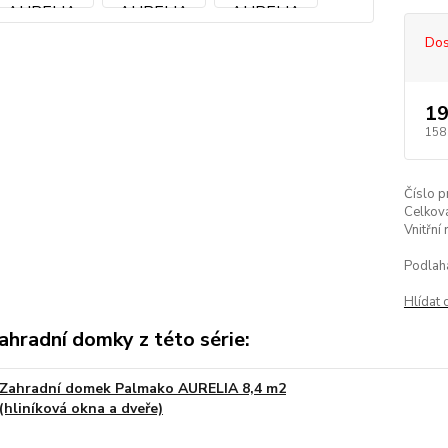
Dos
19
158
Číslo p
Celkov
Vnitřní
Podlah
Hlídat 
ahradní domky z této série:
Zahradní domek Palmako AURELIA 8,4 m2
(hliníková okna a dveře)
Na obj