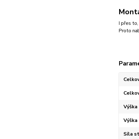
Montá
I přes to
Proto nab
Param
Celkov
Celko
Výška
Výška
Síla s