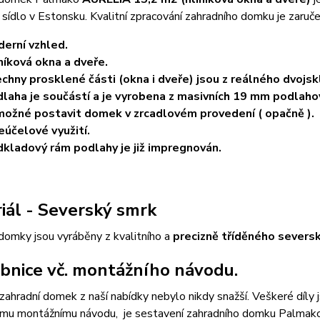
 sídlo v Estonsku. Kvalitní zpracování zahradního domku je zar
erní vzhled.
níková okna a dveře.
chny prosklené části (okna i dveře) jsou z reálného dvojsk
laha je součástí a je vyrobena z masivních 19 mm podlaho
možné postavit domek v zrcadlovém provedení ( opačně ).
eúčelové využití.
kladový rám podlahy je již impregnován.
iál - Severský smrk
domky jsou vyráběny z kvalitního a
precizně tříděného severs
bnice vč. montážního návodu.
zahradní domek z naší nabídky nebylo nikdy snažší. Veškeré díly
ému montážnímu návodu, je sestavení zahradního domku Palmako