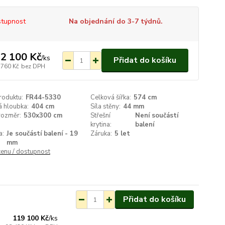
tupnost
Na objednání do 3-7 týdnů.
2 100 Kč
/
ks
Přidat do košíku
 760 Kč
bez DPH
roduktu:
FR44-5330
Celková šířka:
574 cm
á hloubka:
404 cm
Síla stěny:
44 mm
 rozměr:
530x300 cm
Střešní
Není součástí
krytina:
balení
a:
Je součástí balení - 19
Záruka:
5 let
mm
cenu / dostupnost
Přidat do košíku
ednání do 3-7 týdnů.
119 100 Kč
/
ks