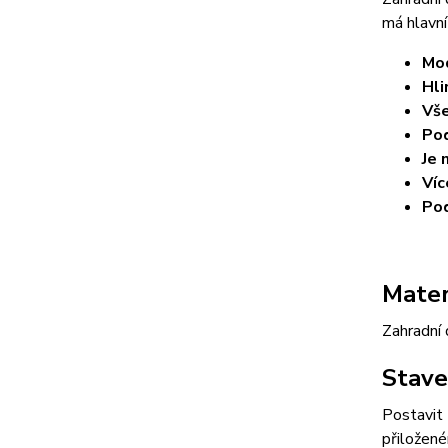
má hlavní
Mod
Hli
Vše
Pod
Je 
Víc
Pod
Mater
Zahradní 
Stave
Postavit 
přiložen