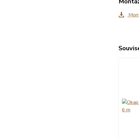
Montáž
Mont
Souvise