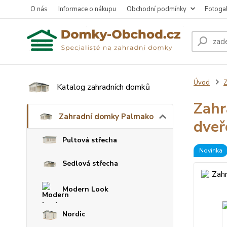
O nás
Informace o nákupu
Obchodní podmínky
Fotogal
Úvod
Z
Katalog zahradních domků
Zahr
Zahradní domky Palmako
dveř
Pultová střecha
Novinka
Sedlová střecha
Modern Look
Nordic