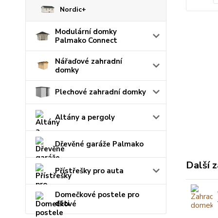
Nordic+
Modulární domky
Palmako Connect
Nářaďové zahradní
domky
Plechové zahradní domky
Altány a pergoly
Dřevěné garáže Palmako
Další z
Přístřešky pro auta
Domečkové postele pro
děti