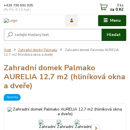
0
ks
+420 730 501 925
za
0 Kč
(Po-Pá, 8-16 hod.)
Menu
Hledat
Úvod
Zahradní domky Palmako
Zahradní domek Palmako AURELIA
12,7 m2 (hliníková okna a dveře)
Zahradní domek Palmako
AURELIA 12,7 m2 (hliníková okna
a dveře)
Novinka