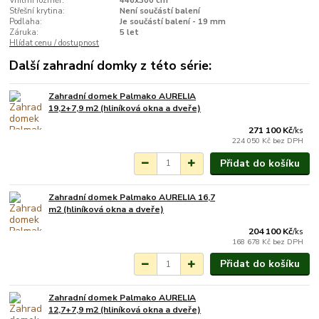
Vnitřní rozměr:
446x300 cm
Střešní krytina:
Není součástí balení
Podlaha:
Je součástí balení - 19 mm
Záruka:
5 let
Hlídat cenu / dostupnost
Další zahradní domky z této série:
Zahradní domek Palmako AURELIA
Na objednání do 3-7
19,2+7,9 m2 (hliníková okna a dveře)
týdnů.
271 100 Kč
/
ks
224 050 Kč
bez DPH
Přidat do košíku
Zahradní domek Palmako AURELIA 16,7
Na objednání do 3-7
m2 (hliníková okna a dveře)
týdnů.
204 100 Kč
/
ks
168 678 Kč
bez DPH
Přidat do košíku
Zahradní domek Palmako AURELIA
Na objednání do 3-7
12,7+7,9 m2 (hliníková okna a dveře)
týdnů.