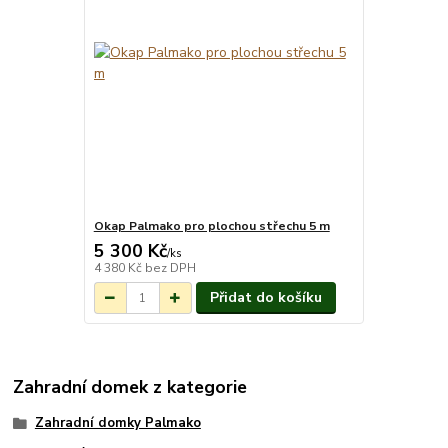
Okap Palmako pro plochou střechu 5 m
5 300 Kč
Na objednání do
/
ks
3-7 týdnů.
4 380 Kč
bez DPH
Přidat do košíku
Zahradní domek z kategorie
Zahradní domky Palmako