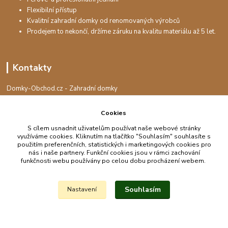
Flexibilní přístup
Kvalitní zahradní domky od renomovaných výrobců
Prodejem to nekončí, držíme záruku na kvalitu materiálu až 5 let.
Kontakty
Domky-Obchod.cz - Zahradní domky
+420 730 501 925
(Po-Pá, 8-16 hod.)
Cookies
info@domky-obchod.cz
S cílem usnadnit uživatelům používat naše webové stránky
využíváme cookies. Kliknutím na tlačítko "Souhlasím" souhlasíte s
použitím preferenčních, statistických i marketingových cookies pro
nás i naše partnery. Funkční cookies jsou v rámci zachování
funkčnosti webu používány po celou dobu procházení webem.
Upravit sběr cookies.
Souhlasím
Nastavení
Vytvořeno na
Eshop-rychle.cz