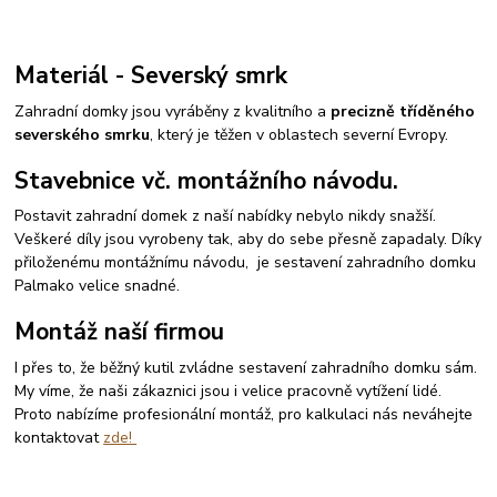
Materiál - Severský smrk
Zahradní domky jsou vyráběny z kvalitního a
precizně tříděného
severského smrku
, který je těžen v oblastech severní Evropy.
Stavebnice vč. montážního návodu.
Postavit zahradní domek z naší nabídky nebylo nikdy snažší.
Veškeré díly jsou vyrobeny tak, aby do sebe přesně zapadaly. Díky
přiloženému montážnímu návodu, je sestavení zahradního domku
Palmako velice snadné.
Montáž naší firmou
I přes to, že běžný kutil zvládne sestavení zahradního domku sám.
My víme, že naši zákaznici jsou i velice pracovně vytížení lidé.
Proto nabízíme profesionální montáž, pro kalkulaci nás neváhejte
kontaktovat
zde!