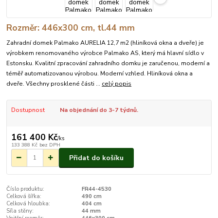
Rozměr: 446x300 cm, tl.44 mm
Zahradní domek Palmako AURELIA 12,7 m2 (hliníková okna a dveře) je
výrobkem renomovaného výrobce Palmako AS, který má hlavní sídlo v
Estonsku. Kvalitní zpracování zahradního domku je zaručenou, moderní a
téměř automatizovanou výrobou. Moderní vzhled. Hliníková okna a
dveře. Všechny prosklené části ...
celý popis
Dostupnost
Na objednání do 3-7 týdnů.
161 400 Kč
/
ks
133 388 Kč
bez DPH
Přidat do košíku
Číslo produktu:
FR44-4530
Celková šířka:
490 cm
Celková hloubka:
404 cm
Síla stěny:
44 mm