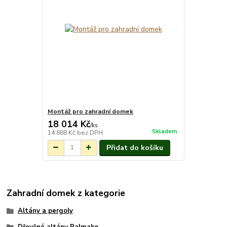
Montáž pro zahradní domek
18 014 Kč
/
ks
Skladem
14 888 Kč
bez DPH
Přidat do košíku
Zahradní domek z kategorie
Altány a pergoly
Dřevěné altány Palmako