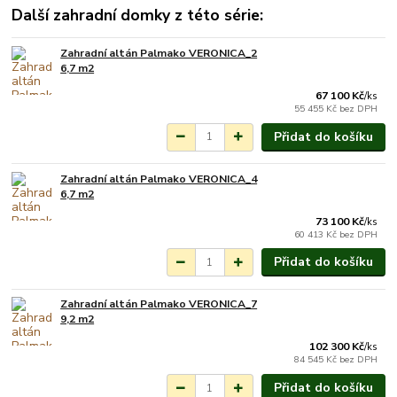
Další zahradní domky z této série:
Zahradní altán Palmako VERONICA_2
Na objednání do 3-7
6,7 m2
týdnů.
67 100 Kč
/
ks
55 455 Kč
bez DPH
Přidat do košíku
Zahradní altán Palmako VERONICA_4
Na objednání do 3-7
6,7 m2
týdnů.
73 100 Kč
/
ks
60 413 Kč
bez DPH
Přidat do košíku
Zahradní altán Palmako VERONICA_7
Na objednání do 3-7
9,2 m2
týdnů.
102 300 Kč
/
ks
84 545 Kč
bez DPH
Přidat do košíku