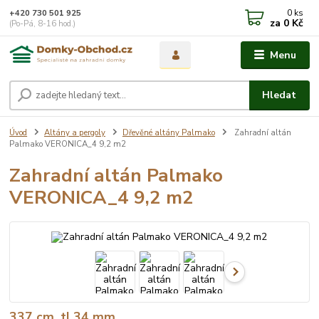
0
ks
+420 730 501 925
za
0 Kč
(Po-Pá, 8-16 hod.)
Menu
Hledat
Úvod
Altány a pergoly
Dřevěné altány Palmako
Zahradní altán
Palmako VERONICA_4 9,2 m2
Zahradní altán Palmako
VERONICA_4 9,2 m2
337 cm, tl.34 mm