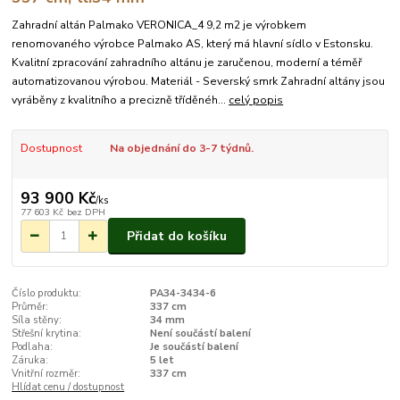
Zahradní altán Palmako VERONICA_4 9,2 m2 je výrobkem
renomovaného výrobce Palmako AS, který má hlavní sídlo v Estonsku.
Kvalitní zpracování zahradního altánu je zaručenou, moderní a téměř
automatizovanou výrobou. Materiál - Severský smrk Zahradní altány jsou
vyráběny z kvalitního a precizně tříděnéh...
celý popis
Dostupnost
Na objednání do 3-7 týdnů.
93 900 Kč
/
ks
77 603 Kč
bez DPH
Přidat do košíku
Číslo produktu:
PA34-3434-6
Průměr:
337 cm
Síla stěny:
34 mm
Střešní krytina:
Není součástí balení
Podlaha:
Je součástí balení
Záruka:
5 let
Vnitřní rozměr:
337 cm
Hlídat cenu / dostupnost