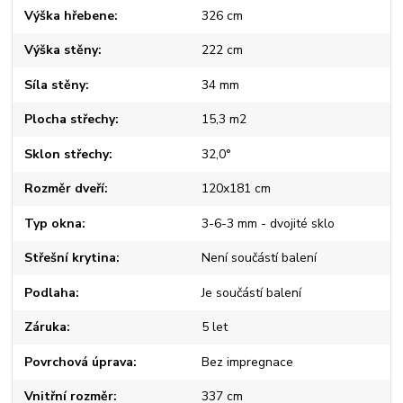
Výška hřebene
326 cm
Výška stěny
222 cm
Síla stěny
34 mm
Plocha střechy
15,3 m2
Sklon střechy
32,0°
Rozměr dveří
120x181 cm
Typ okna
3-6-3 mm - dvojité sklo
Střešní krytina
Není součástí balení
Podlaha
Je součástí balení
Záruka
5 let
Povrchová úprava
Bez impregnace
Vnitřní rozměr
337 cm