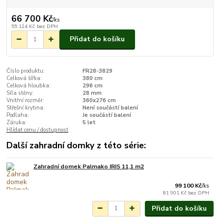
66 700 Kč
/
ks
55 124 Kč
bez DPH
Přidat do košíku
Číslo produktu:
FR28-3829
Celková šířka:
380 cm
Celková hloubka:
296 cm
Síla stěny:
28 mm
Vnitřní rozměr:
360x276 cm
Střešní krytina:
Není součástí balení
Podlaha:
Je součástí balení
Záruka:
5 let
Hlídat cenu / dostupnost
Další zahradní domky z této série:
Zahradní domek Palmako IRIS 11,1 m2
Na objednání do 3-7
týdnů.
99 100 Kč
/
ks
81 901 Kč
bez DPH
Přidat do košíku