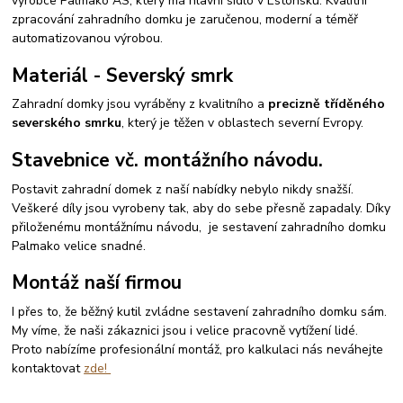
výrobce Palmako AS, který má hlavní sídlo v Estonsku. Kvalitní
zpracování zahradního domku je zaručenou, moderní a téměř
automatizovanou výrobou.
Materiál - Severský smrk
Zahradní domky jsou vyráběny z kvalitního a
precizně tříděného
severského smrku
, který je těžen v oblastech severní Evropy.
Stavebnice vč. montážního návodu.
Postavit zahradní domek z naší nabídky nebylo nikdy snažší.
Veškeré díly jsou vyrobeny tak, aby do sebe přesně zapadaly. Díky
přiloženému montážnímu návodu, je sestavení zahradního domku
Palmako velice snadné.
Montáž naší firmou
I přes to, že běžný kutil zvládne sestavení zahradního domku sám.
My víme, že naši zákaznici jsou i velice pracovně vytížení lidé.
Proto nabízíme profesionální montáž, pro kalkulaci nás neváhejte
kontaktovat
zde!