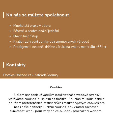
Na nás se můžete spolehnout
Mnohaletá praxe v oboru
Férové a profesionální jednání
Flexibilní přístup
Kvalitní zahradní domky od renomovaných výrobců
Prodejem to nekončí, držíme záruku na kvalitu materiálu až 5 let.
Kontakty
Domky-Obchod.cz - Zahradní domky
+420 730 501 925
(Po-Pá, 8-16 hod.)
Cookies
info@domky-obchod.cz
S cílem usnadnit uživatelům používat naše webové stránky
využíváme cookies. Kliknutím na tlačítko "Souhlasím" souhlasíte s
použitím preferenčních, statistických i marketingových cookies pro
nás i naše partnery. Funkční cookies jsou v rámci zachování
funkčnosti webu používány po celou dobu procházení webem.