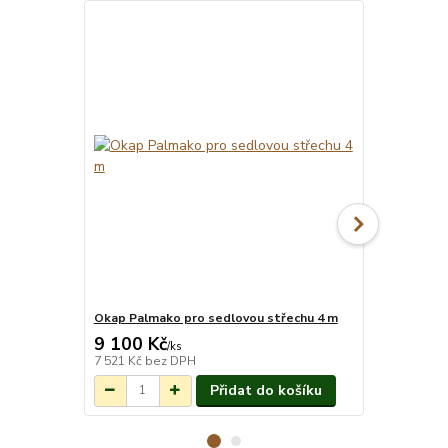
Okap Palmako pro sedlovou střechu 4 m
Montáž pro
9 100 Kč
18 014 
Na objednání do
/
ks
3-7 týdnů.
7 521 Kč
bez DPH
14 888 Kč
be
Přidat do košíku