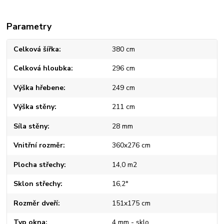
Parametry
Celková šířka
380 cm
Celková hloubka
296 cm
Výška hřebene
249 cm
Výška stěny
211 cm
Síla stěny
28 mm
Vnitřní rozměr
360x276 cm
Plocha střechy
14,0 m2
Sklon střechy
16,2°
Rozměr dveří
151x175 cm
Typ okna
4 mm - sklo