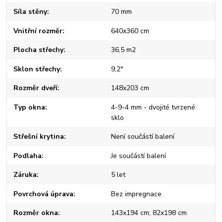
Síla stěny
70 mm
Vnitřní rozměr
640x360 cm
Plocha střechy
36,5 m2
Sklon střechy
9,2°
Rozměr dveří
148x203 cm
Typ okna
4-9-4 mm - dvojité tvrzené
sklo
Střešní krytina
Není součástí balení
Podlaha
Je součástí balení
Záruka
5 let
Povrchová úprava
Bez impregnace
Rozměr okna
143x194 cm; 82x198 cm