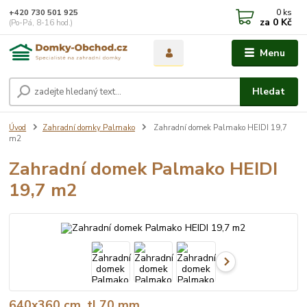
0
ks
+420 730 501 925
za
0 Kč
(Po-Pá, 8-16 hod.)
Menu
Hledat
Úvod
Zahradní domky Palmako
Zahradní domek Palmako HEIDI 19,7
m2
Zahradní domek Palmako HEIDI
19,7 m2
640x360 cm, tl.70 mm