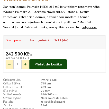
Zahradní domek Palmako HEIDI 19,7 m2 je výrobkem renomovaného
výrobce Palmako AS, který má hlavní sídlo v Estonsku. Kvalitní
zpracování zahradního domku je zaručenou, moderní a téměř
automatizovanou výrobou. Masivní síla stěny 70 mm !!! Materiál -
Severský smrk Zahradní domky jsou vyráběny z kvalitn...
celý popis
Dostupnost
Na objednání do 3-7 týdnů.
242 500 Kč
/
ks
200 413 Kč
bez DPH
Přidat do košíku
Číslo produktu:
PM70-6436
Celková šířka:
748 cm
Celková hloubka:
483 cm
Síla stěny:
70 mm
Vnitřní rozměr:
640x360 cm
Střešní krytina:
Není součástí balení
Podlaha:
Je součástí balení
Záruka:
5 let