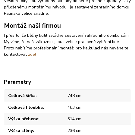
Veškeré díly jsou vyrobeny tak, aby do sebe přesně zapadaly. Díky
přiloženému montážnímu návodu, je sestavení zahradního domku
Palmako velice snadné.
Montáž naší firmou
I přes to, že běžný kutil zvládne sestavení zahradního domku sám.
My víme, že naši zákaznici jsou i velice pracovně vytížení lidé.
Proto nabízíme profesionální montáž, pro kalkulaci nás neváhejte
kontaktovat
zde!
Parametry
Celková šířka
748 cm
Celková hloubka
483 cm
Výška hřebene
314 cm
Výška stěny
236 cm