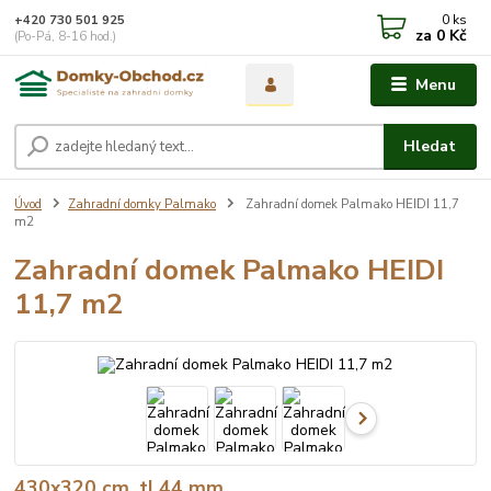
0
ks
+420 730 501 925
za
0 Kč
(Po-Pá, 8-16 hod.)
Menu
Hledat
Úvod
Zahradní domky Palmako
Zahradní domek Palmako HEIDI 11,7
m2
Zahradní domek Palmako HEIDI
11,7 m2
430x320 cm, tl.44 mm