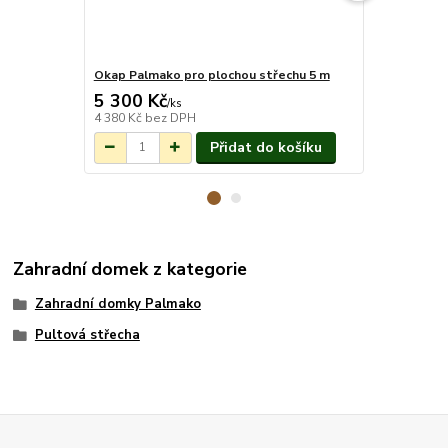
Okap Palmako pro plochou střechu 5 m
Montáž pro
5 300 Kč
26 540 
Na objednání do
/
ks
3-7 týdnů.
4 380 Kč
bez DPH
21 934 Kč
be
Přidat do košíku
Zahradní domek z kategorie
Zahradní domky Palmako
Pultová střecha