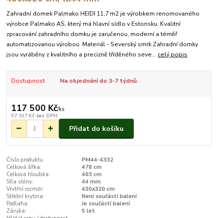
Zahradní domek Palmako HEIDI 11,7 m2 je výrobkem renomovaného
výrobce Palmako AS, který má hlavní sídlo v Estonsku. Kvalitní
zpracování zahradního domku je zaručenou, moderní a téměř
automatizovanou výrobou. Materiál - Severský smrk Zahradní domky
jsou vyráběny z kvalitního a precizně tříděného seve...
celý popis
Dostupnost
Na objednání do 3-7 týdnů.
117 500 Kč
/
ks
97 107 Kč
bez DPH
Přidat do košíku
Číslo produktu:
PM44-4332
Celková šířka:
478 cm
Celková hloubka:
403 cm
Síla stěny:
44 mm
Vnitřní rozměr:
430x320 cm
Střešní krytina:
Není součástí balení
Podlaha:
Je součástí balení
Záruka:
5 let