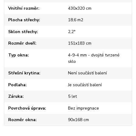
Vnitřní rozměr
430x320 cm
Plocha střechy
18,6 m2
Sklon střechy
2,2°
Rozměr dveří
151x183 cm
Typ okna
4-9-4 mm - dvojité tvrzené
sklo
Střešní krytina
Není součástí balení
Podlaha
Je součástí balení
Záruka
5 let
Povrchová úprava
Bez impregnace
Rozměr okna
90x168 cm