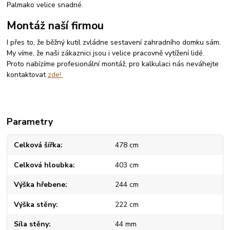
Palmako velice snadné.
Montáž naší firmou
I přes to, že běžný kutil zvládne sestavení zahradního domku sám.
My víme, že naši zákaznici jsou i velice pracovně vytížení lidé.
Proto nabízíme profesionální montáž, pro kalkulaci nás neváhejte
kontaktovat
zde!
Parametry
Celková šířka
478 cm
Celková hloubka
403 cm
Výška hřebene
244 cm
Výška stěny
222 cm
Síla stěny
44 mm