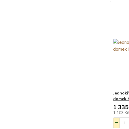
Jednokř
domek 
1 335
1 103 K