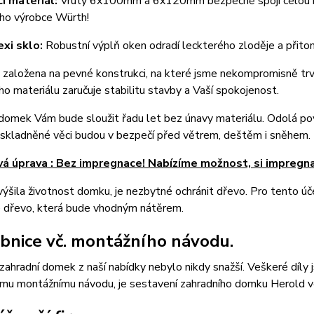
í materiál:
Vruty 6x100mm a 6x120mm bezpečně spojí celou ko
ho výrobce Würth!
xi sklo:
Robustní výplň oken odradí leckterého zloděje a přitom
 založena na pevné konstrukci, na které jsme nekompromisně trva
ho materiálu zaručuje stabilitu stavby a Vaší spokojenost.
 domek Vám bude sloužit řadu let bez únavy materiálu. Odolá p
uskladněné věci budou v bezpečí před větrem, deštěm i sněhem.
á úprava : Bez impregnace! Nabízíme možnost, si impregna
ýšila životnost domku, je nezbytné ochránit dřevo. Pro tento úče
é dřevo, která bude vhodným nátěrem.
bnice vč. montážního návodu.
zahradní domek z naší nabídky nebylo nikdy snažší. Veškeré díly
ému montážnímu návodu, je sestavení zahradního domku Herold v