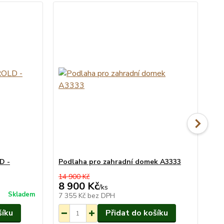
D -
Podlaha pro zahradní domek A3333
Mo
14 900 Kč
8 900 Kč
9 
Vyrobíme do 5
/
ks
Skladem
dní.
7 355 Kč
bez DPH
7 
šíku
Přidat do košíku