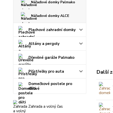
Nářaďové domky Palmako
Nářaďové domky ALCE
Plechové zahradní domky
Altány a pergoly
Dřevěné garáže Palmako
Další z
Přístřešky pro auta
Domečkové postele pro
děti
Zahrada a volný čas