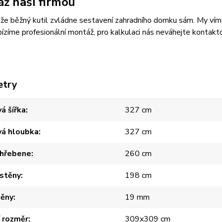
ž naší firmou
, že běžný kutil zvládne sestavení zahradního domku sám. My víme, 
ízíme profesionální montáž, pro kalkulaci nás neváhejte kontak
etry
á šířka
327 cm
vá hloubka
327 cm
 hřebene
260 cm
 stěny
198 cm
těny
19 mm
í rozměr
309x309 cm