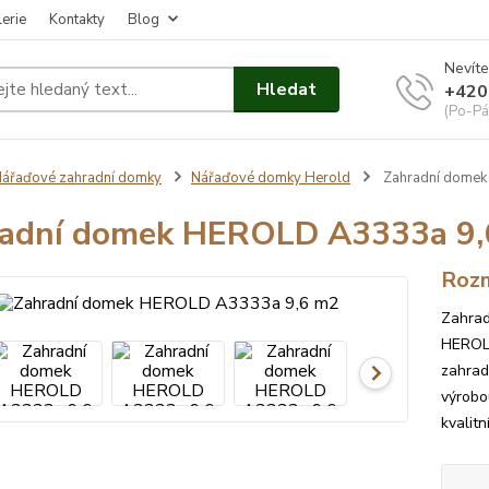
erie
Kontakty
Blog
Nevíte
Hledat
+420
(Po-Pá
ářaďové zahradní domky
Nářaďové domky Herold
Zahradní domek
radní domek HEROLD A3333a 9,
Rozm
Zahrad
HEROLD
zahrad
výrobo
kvalit