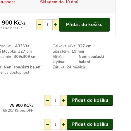
tupnost
Skladem do 10 dnů
 900 Kč
/
ks
Přidat do košíku
851 Kč
bez DPH
roduktu:
A3333a
Celková šířka:
327 cm
á hloubka:
327 cm
Síla stěny:
19 mm
 rozměr:
309x309 cm
Střešní
Není součástí
krytina:
balení
a:
Není součástí balení
Záruka:
24 měsíců
cenu / dostupnost
Skladem do 10 dnů
Přidat do košíku
78 900 Kč
/
ks
65 207 Kč
bez DPH
Přidat do košíku
Skladem do 10 dnů