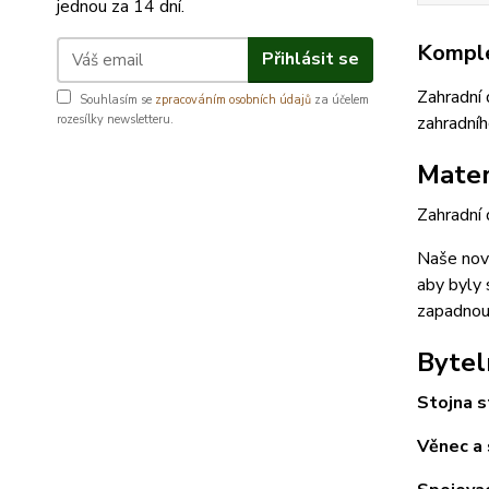
jednou za 14 dní.
Komple
Přihlásit se
Zahradní
Souhlasím se
zpracováním osobních údajů
za účelem
rozesílky newsletteru.
zahradní
Mater
Zahradní 
Naše nová
aby byly 
zapadnou
Bytel
Stojna s
Věnec a 