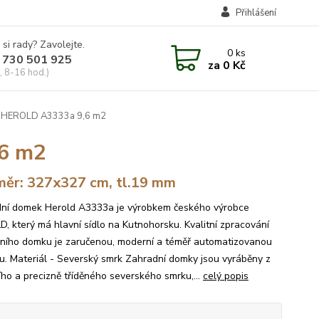
Přihlášení
 si rady? Zavolejte.
0
ks
 730 501 925
za
0 Kč
, 8-16 hod.)
 HEROLD A3333a 9,6 m2
6 m2
ěr: 327x327 cm, tl.19 mm
ní domek Herold A3333a je výrobkem českého výrobce
, který má hlavní sídlo na Kutnohorsku. Kvalitní zpracování
ního domku je zaručenou, moderní a téměř automatizovanou
u. Materiál - Severský smrk Zahradní domky jsou vyráběny z
ního a precizně tříděného severského smrku,...
celý popis