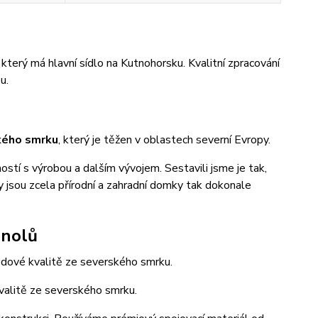
erý má hlavní sídlo na Kutnohorsku. Kvalitní zpracování
u.
kého smrku
, který je těžen v oblastech severní Evropy.
stí s výrobou a dalším vývojem. Sestavili jsme je tak,
y jsou zcela přírodní a zahradní domky tak dokonale
anolů
edové kvalitě ze severského smrku.
alitě ze severského smrku.