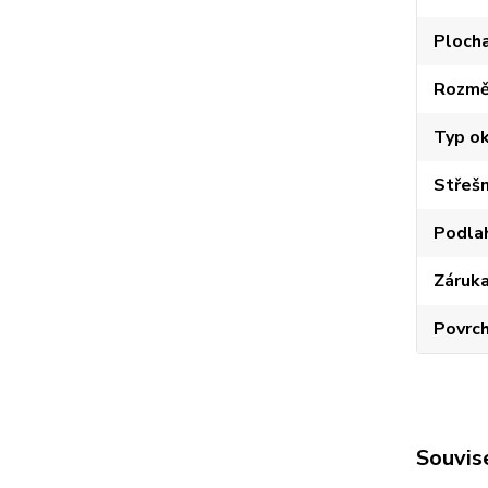
Plocha
Rozměr
Typ o
Střešn
Podla
Záruk
Povrc
Souvise