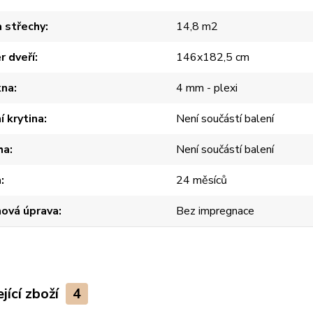
 střechy
14,8 m2
 dveří
146x182,5 cm
kna
4 mm - plexi
í krytina
Není součástí balení
ha
Není součástí balení
a
24 měsíců
hová úprava
Bez impregnace
jící zboží
4