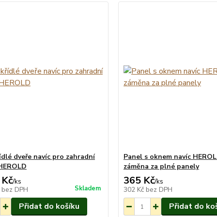
ídlé dveře navíc pro zahradní
Panel s oknem navíc HEROL
HEROLD
záměna za plné panely
 Kč
365 Kč
/
ks
/
ks
Skladem
č
bez DPH
302 Kč
bez DPH
Přidat do košíku
Přidat do ko