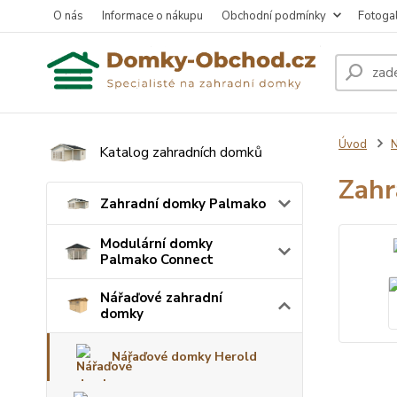
O nás
Informace o nákupu
Obchodní podmínky
Fotogal
Úvod
N
Katalog zahradních domků
Zah
Zahradní domky Palmako
Modulární domky
Palmako Connect
Nářaďové zahradní
domky
Nářaďové domky Herold