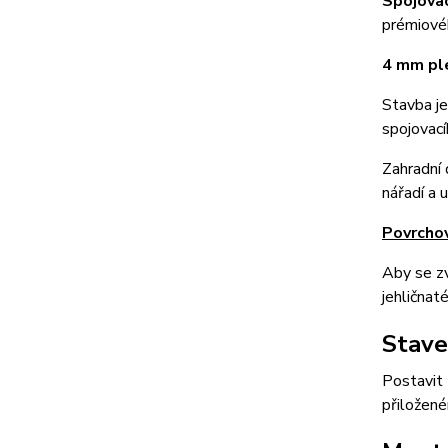
Spojovac
prémiové
4 mm ple
Stavba je
spojovací
Zahradní
nářadí a 
Povrchov
Aby se zv
jehličnat
Stave
Postavit 
přiložen