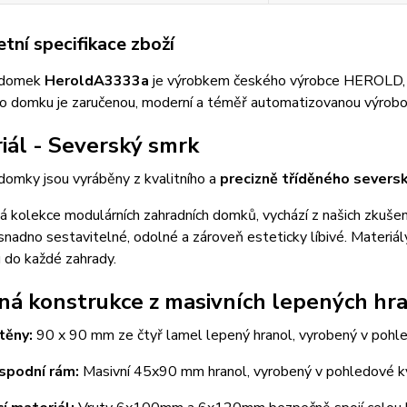
tní specifikace zboží
 domek
Herold
A3333a
je výrobkem českého výrobce HEROLD, kt
ho domku je zaručenou, moderní a téměř automatizovanou výrobo
iál - Severský smrk
domky jsou vyráběny z kvalitního a
precizně tříděného severs
 kolekce modulárních zahradních domků, vychází z našich zkušeno
snadno sestavitelné, odolné a zároveň esteticky líbivé. Materiál
 do každé zahrady.
ná konstrukce z masivních lepených hr
těny:
90 x 90 mm ze čtyř lamel lepený hranol, vyrobený v pohl
spodní rám:
Masivní 45x90 mm hranol, vyrobený v pohledové kv