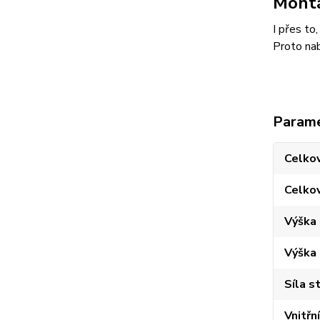
Montá
I přes to
Proto nab
Param
Celkov
Celko
Výška
Výška
Síla s
Vnitřn