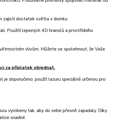
nstrukci. Používáme prémiový spojovací materiál od
 zajistí dostatek světla v domku.
li. Použití lepených 4D hranolů a prvotřídního
ovětrnostním vlivům. Můžete se spolehnout, že Vaše
ci za příplatek objednat.
l je doporučeno, použít lazuru speciálně určenou pro
 jsou vyrobeny tak, aby do sebe přesně zapadaly. Díky
elice snadné.