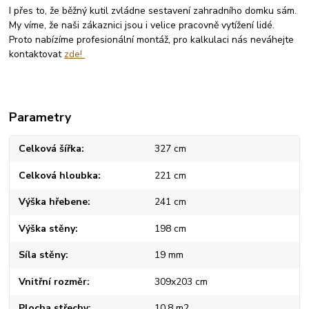
I přes to, že běžný kutil zvládne sestavení zahradního domku sám.
My víme, že naši zákaznici jsou i velice pracovně vytížení lidé.
Proto nabízíme profesionální montáž, pro kalkulaci nás neváhejte
kontaktovat
zde!
Parametry
Celková šířka
327 cm
Celková hloubka
221 cm
Výška hřebene
241 cm
Výška stěny
198 cm
Síla stěny
19 mm
Vnitřní rozměr
309x203 cm
Plocha střechy
10,8 m2