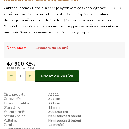
Zahradní domek Herold A3322 je výrobkem českého výrobce HEROLD,
který má hlavní sídlo na Kutnohorsku. Kvalitní zpracování zahradního
domku je zaručenou, moderní a téměř automatizovanou výrobou.
Materiál - Severský smrk Zahradní domky jsou vyráběny z kvalitního a
precizně tříděného severského smrku, ...
celý popis
Dostupnost
Skladem do 10 dnů
47 900 Kč
/
ks
39 587 Kč
bez DPH
Přidat do košíku
Číslo produktu:
A3322
Celková šířka:
327 cm
Celková hloubka:
221 cm
Síla stěny:
19 mm
Vnitřní rozměr:
309x203 cm
Střešní krytina:
Není součástí balení
Podlaha:
Není součástí balení
Záruka:
24 měsíců