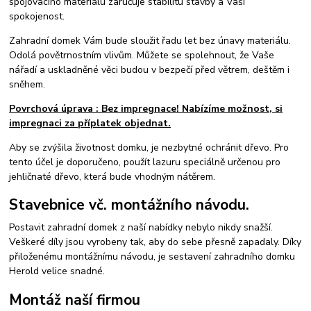
spojovacího materiálu zaručuje stabilitu stavby a Vaší
spokojenost.
Zahradní domek Vám bude sloužit řadu let bez únavy materiálu.
Odolá povětrnostním vlivům. Můžete se spolehnout, že Vaše
nářadí a uskladněné věci budou v bezpečí před větrem, deštěm i
sněhem.
Povrchová úprava : Bez impregnace! Nabízíme možnost, si
impregnaci za příplatek objednat.
Aby se zvýšila životnost domku, je nezbytné ochránit dřevo. Pro
tento účel je doporučeno, použít lazuru speciálně určenou pro
jehličnaté dřevo, která bude vhodným nátěrem.
Stavebnice vč. montážního návodu.
Postavit zahradní domek z naší nabídky nebylo nikdy snažší.
Veškeré díly jsou vyrobeny tak, aby do sebe přesně zapadaly. Díky
přiloženému montážnímu návodu, je sestavení zahradního domku
Herold velice snadné.
Montáž naší firmou