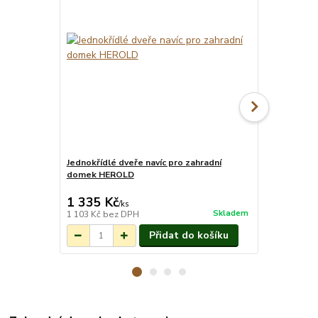
Jednokřídlé dveře navíc pro zahradní
Panel s okn
domek HEROLD
plné panely
1 335 Kč
365 Kč
/
ks
/
ks
Skladem
1 103 Kč
bez DPH
302 Kč
bez 
Přidat do košíku