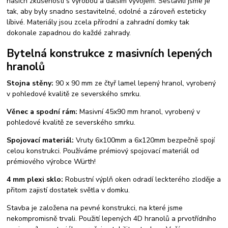
našich zkušeností s výrobou a dalším vývojem. Sestavili jsme je
tak, aby byly snadno sestavitelné, odolné a zároveň esteticky
líbivé. Materiály jsou zcela přírodní a zahradní domky tak
dokonale zapadnou do každé zahrady.
Bytelná konstrukce z masivních lepených
hranolů
Stojna stěny:
90 x 90 mm ze čtyř lamel lepený hranol, vyrobený
v pohledové kvalitě ze severského smrku.
Věnec a spodní rám:
Masivní 45x90 mm hranol, vyrobený v
pohledové kvalitě ze severského smrku.
Spojovací materiál:
Vruty 6x100mm a 6x120mm bezpečně spojí
celou konstrukci. Používáme prémiový spojovací materiál od
prémiového výrobce Würth!
4 mm plexi sklo:
Robustní výplň oken odradí leckterého zloděje a
přitom zajistí dostatek světla v domku.
Stavba je založena na pevné konstrukci, na které jsme
nekompromisně trvali. Použití lepených 4D hranolů a prvotřídního