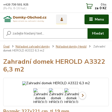
0
ks
+420 730 501 925
za
0 Kč
(Po-Pá, 8-16 hod.)
Menu
Hledat
Úvod
Nářaďové zahradní domky
Nářaďové domky Herold
Zahradní
domek HEROLD A3322 6,3 m2
Zahradní domek HEROLD A3322
6,3 m2
Rozměr: 327x221 cm, tl.19 mm