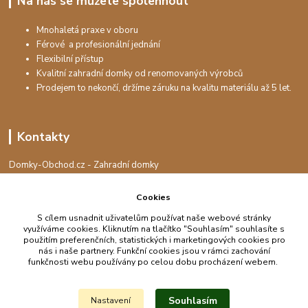
Na nás se můžete spolehnout
Mnohaletá praxe v oboru
Férové a profesionální jednání
Flexibilní přístup
Kvalitní zahradní domky od renomovaných výrobců
Prodejem to nekončí, držíme záruku na kvalitu materiálu až 5 let.
Kontakty
Domky-Obchod.cz - Zahradní domky
+420 730 501 925
(Po-Pá, 8-16 hod.)
Cookies
S cílem usnadnit uživatelům používat naše webové stránky
info@domky-obchod.cz
využíváme cookies. Kliknutím na tlačítko "Souhlasím" souhlasíte s
použitím preferenčních, statistických i marketingových cookies pro
nás i naše partnery. Funkční cookies jsou v rámci zachování
funkčnosti webu používány po celou dobu procházení webem.
Upravit sběr cookies.
Souhlasím
Nastavení