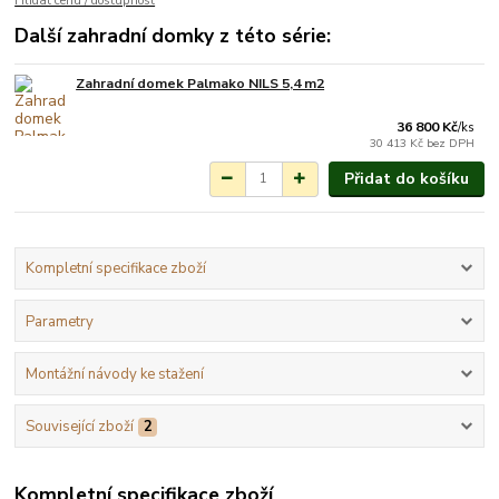
Hlídat cenu / dostupnost
Další zahradní domky z této série:
Zahradní domek Palmako NILS 5,4 m2
Na objednání do 3-7
týdnů.
36 800 Kč
/
ks
30 413 Kč
bez DPH
Přidat do košíku
Kompletní specifikace zboží
Parametry
Montážní návody ke stažení
Související zboží
2
Kompletní specifikace zboží