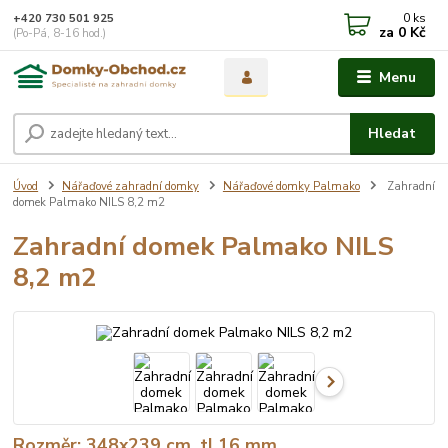
0
ks
+420 730 501 925
za
0 Kč
(Po-Pá, 8-16 hod.)
Menu
Hledat
Úvod
Nářaďové zahradní domky
Nářaďové domky Palmako
Zahradní
domek Palmako NILS 8,2 m2
Zahradní domek Palmako NILS
8,2 m2
Rozměr: 348x239 cm, tl.16 mm