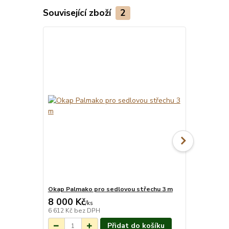
Související zboží
2
Okap Palmako pro sedlovou střechu 3 m
Montáž pro
8 000 Kč
13 269 
Na objednání do
/
ks
3-7 týdnů.
6 612 Kč
bez DPH
10 966 Kč
be
Přidat do košíku