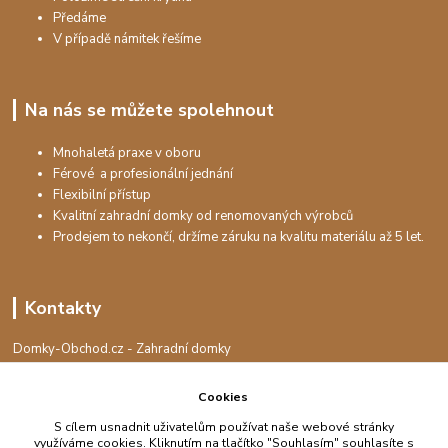
Předáme
V případě námitek řešíme
Na nás se můžete spolehnout
Mnohaletá praxe v oboru
Férové a profesionální jednání
Flexibilní přístup
Kvalitní zahradní domky od renomovaných výrobců
Prodejem to nekončí, držíme záruku na kvalitu materiálu až 5 let.
Kontakty
Domky-Obchod.cz - Zahradní domky
+420 730 501 925
(Po-Pá, 8-16 hod.)
Cookies
info@domky-obchod.cz
S cílem usnadnit uživatelům používat naše webové stránky
využíváme cookies. Kliknutím na tlačítko "Souhlasím" souhlasíte s