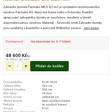
Zahradní domek Palmako NILS 8,2 m2 je výrobkem renomovaného
výrobce Palmako AS, který má hlavní sídlo v Estonsku. Kvalitní
zpracování zahradního domku je zaručenou, moderní a téměř
automatizovanou výrobou. Materiál - Severský smrk Zahradní domky
jsou vyráběny z kvalitního a precizně tříděného severs...
celý popis
Dostupnost
Na objednání do 3-7 týdnů.
48 600 Kč
/
ks
40 165 Kč
bez DPH
Přidat do košíku
Číslo produktu:
EL16-3524
Celková šířka:
392 cm
Celková hloubka:
289 cm
Síla stěny:
16 mm
Vnitřní rozměr:
348x239 cm
Střešní krytina:
Není součástí balení
Podlaha:
Je součástí balení
Záruka:
5 let