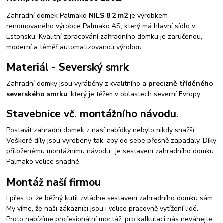
Zahradní domek Palmako
NILS 8,2 m2
je výrobkem
renomovaného výrobce Palmako AS, který má hlavní sídlo v
Estonsku. Kvalitní zpracování zahradního domku je zaručenou,
moderní a téměř automatizovanou výrobou.
Materiál - Severský smrk
Zahradní domky jsou vyráběny z kvalitního a
precizně tříděného
severského smrku
, který je těžen v oblastech severní Evropy.
Stavebnice vč. montážního návodu.
Postavit zahradní domek z naší nabídky nebylo nikdy snažší.
Veškeré díly jsou vyrobeny tak, aby do sebe přesně zapadaly. Díky
přiloženému montážnímu návodu, je sestavení zahradního domku
Palmako velice snadné.
Montáž naší firmou
I přes to, že běžný kutil zvládne sestavení zahradního domku sám.
My víme, že naši zákaznici jsou i velice pracovně vytížení lidé.
Proto nabízíme profesionální montáž, pro kalkulaci nás neváhejte