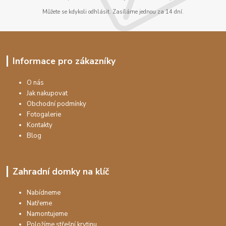
Můžete se kdykoli odhlásit. Zasíláme jednou za 14 dní.
Informace pro zákazníky
O nás
Jak nakupovat
Obchodní podmínky
Fotogalerie
Kontakty
Blog
Zahradní domky na klíč
Nabídneme
Natřeme
Namontujeme
Položíme střešní krytinu