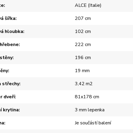
ce
ALCE (Italie)
á šířka
207 cm
vá hloubka
102 cm
 hřebene
222 cm
 stěny
196 cm
těny
19 mm
 střechy
3,42 m2
 dveří
81x178 cm
í krytina
3 mm lepenka
ha
Je součástí balení