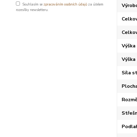
Výrob
Souhlasím se
zpracováním osobních údajů
za účelem
rozesílky newsletteru.
Celkov
Celko
Výška
Výška
Síla s
Plocha
Rozměr
Střešn
Podla