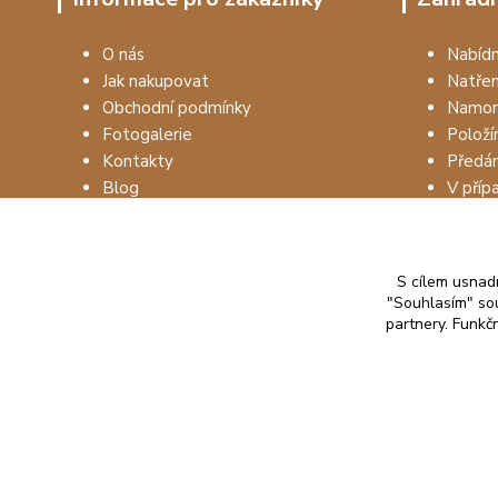
O nás
Nabí
Jak nakupovat
Natře
Obchodní podmínky
Namon
Fotogalerie
Položí
Kontakty
Předá
Blog
V příp
S cílem usnadn
"Souhlasím" sou
partnery. Funkč