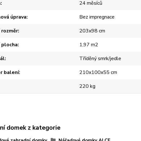
a
24 měsíců
hová úprava
Bez impregnace
í rozměr
203x98 cm
í plocha
1,97 m2
ál
Tříděný smrk/jedle
r balení
210x100x55 cm
220 kg
ní domek z kategorie
ďové zahradní domky
Nářaďové domky ALCE