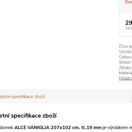
Dos
29
24 
Číslo p
Výrobc
Celkov
Střešní 
Záruka:
Materiá
Hlídat 
etní specifikace zboží
tní specifikace zboží
 domek
ALCE VANIGLIA 207x102 cm, tl.19 mm
je výrobkem r