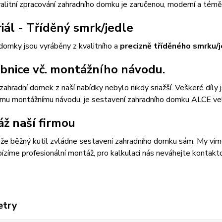
 Kvalitní zpracování zahradního domku je zaručenou, moderní a té
iál - Tříděný smrk/jedle
domky jsou vyráběny z kvalitního a
precizně tříděného smrku/j
bnice vč. montážního návodu.
zahradní domek z naší nabídky nebylo nikdy snažší. Veškeré díly
ému montážnímu návodu, je sestavení zahradního domku ALCE ve
ž naší firmou
, že běžný kutil zvládne sestavení zahradního domku sám. My víme, 
ízíme profesionální montáž, pro kalkulaci nás neváhejte kontak
etry