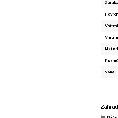
Záruk
Povrc
Vnitřn
Vnitřn
Materi
Rozmě
Váha
Zahrad
Nářa