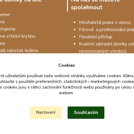
spolehnout
dneme
me
Mnohaletá praxe v oboru
tujeme
Férové a profesionální jed
me střešní krytinu
Flexibilní přístup
me
Kvalitní zahradní domky od
adě námitek řešíme
renomovaných výrobců
Prodejem to nekončí, drží
Cookies
na kvalitu materiálu až 5 le
it uživatelům používat naše webové stránky využíváme cookies. Kliknu
hlasíte s použitím preferenčních, statistických i marketingových cookie
ní cookies jsou v rámci zachování funkčnosti webu používány po celou
webem.
Upravit sběr cookies.
Souhlasím
Nastavení