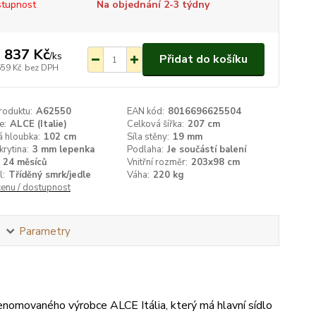
tupnost
Na objednání 2-3 týdny
 837 Kč
/
ks
Přidat do košíku
659 Kč
bez DPH
roduktu:
A62550
EAN kód:
8016696625504
e:
ALCE (Italie)
Celková šířka:
207 cm
á hloubka:
102 cm
Síla stěny:
19 mm
krytina:
3 mm lepenka
Podlaha:
Je součástí balení
24 měsíců
Vnitřní rozměr:
203x98 cm
l:
Tříděný smrk/jedle
Váha:
220 kg
cenu / dostupnost
Parametry
enomovaného výrobce ALCE Itália, který má hlavní sídlo