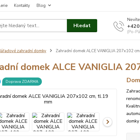
erie
Kontakty
Blog
Nevíte
Hledat
+420
(Po-Pá
ářaďové zahradní domky
Zahradní domek ALCE VANIGLIA 207x102 cm,
adní domek ALCE VANIGLIA 207
Dome
Doprava ZDARMA
Zahrad
renomov
Kvalit
automa
domky 