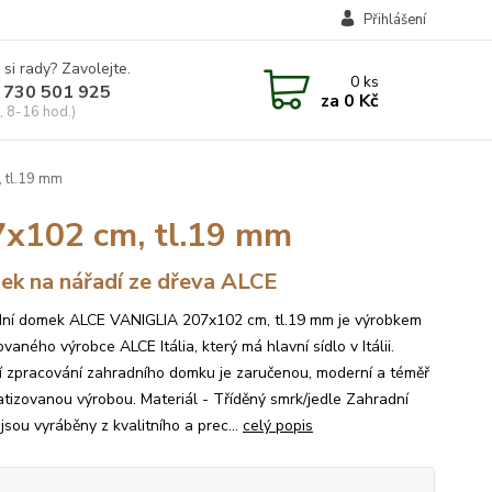
Přihlášení
 si rady? Zavolejte.
0
ks
 730 501 925
za
0 Kč
, 8-16 hod.)
 tl.19 mm
x102 cm, tl.19 mm
k na nářadí ze dřeva ALCE
ní domek ALCE VANIGLIA 207x102 cm, tl.19 mm je výrobkem
aného výrobce ALCE Itália, který má hlavní sídlo v Itálii.
ní zpracování zahradního domku je zaručenou, moderní a téměř
tizovanou výrobou. Materiál - Tříděný smrk/jedle Zahradní
jsou vyráběny z kvalitního a prec...
celý popis