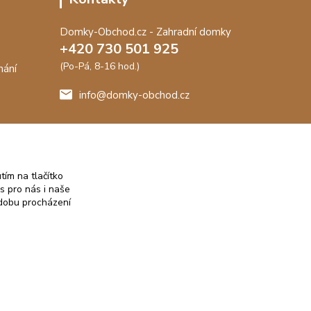
Domky-Obchod.cz - Zahradní domky
+420 730 501 925
(Po-Pá, 8-16 hod.)
nání
info@domky-obchod.cz
me záruku
t.
tím na tlačítko
s pro nás i naše
 dobu procházení
Vytvořeno na
Eshop-rychle.cz