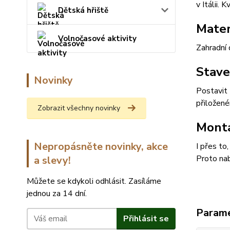
v Itálii.
Dětská hřiště
Mater
Volnočasové aktivity
Zahradní 
Stave
Novinky
Postavit 
přiložen
Zobrazit všechny novinky
Montá
Nepropásněte novinky, akce
I přes to
Proto nab
a slevy!
Můžete se kdykoli odhlásit. Zasíláme
jednou za 14 dní.
Param
Přihlásit se