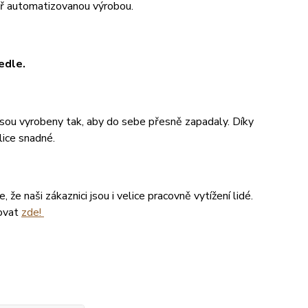
měř automatizovanou výrobou.
edle.
 jsou vyrobeny tak, aby do sebe přesně zapadaly. Díky
lice snadné.
že naši zákaznici jsou i velice pracovně vytížení lidé.
tovat
zde!