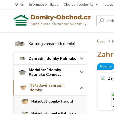
O nás
Informace o nákupu
Obchodní podmínky
Fotogal
Úvod
N
Katalog zahradních domků
Zahr
Zahradní domky Palmako
Novinka
Modulární domky
Palmako Connect
Nářaďové zahradní
domky
Nářaďové domky Herold
Nářaďové domky Palmako