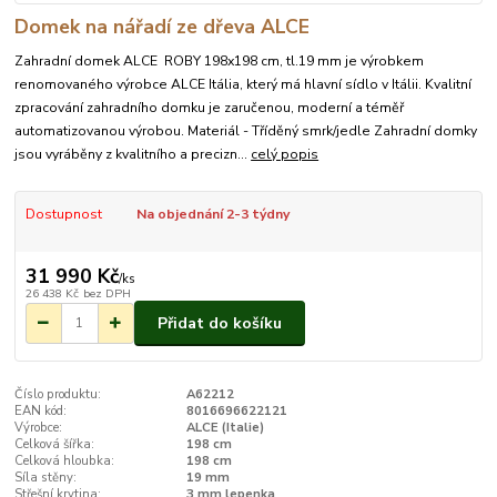
Domek na nářadí ze dřeva ALCE
Zahradní domek ALCE ROBY 198x198 cm, tl.19 mm je výrobkem
renomovaného výrobce ALCE Itália, který má hlavní sídlo v Itálii. Kvalitní
zpracování zahradního domku je zaručenou, moderní a téměř
automatizovanou výrobou. Materiál - Tříděný smrk/jedle Zahradní domky
jsou vyráběny z kvalitního a precizn...
celý popis
Dostupnost
Na objednání 2-3 týdny
31 990 Kč
/
ks
26 438 Kč
bez DPH
Přidat do košíku
Číslo produktu:
A62212
EAN kód:
8016696622121
Výrobce:
ALCE (Italie)
Celková šířka:
198 cm
Celková hloubka:
198 cm
Síla stěny:
19 mm
Střešní krytina:
3 mm lepenka