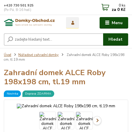
0
ks
+420 730 501 925
za
0 Kč
(Po-Pá, 8-16 hod.)
Menu
Hledat
Úvod
Nářaďové zahradní domky
Zahradní domek ALCE Roby 198x198
cm, tl.19 mm
Zahradní domek ALCE Roby
198x198 cm, tl.19 mm
Novinka
Doprava ZDARMA