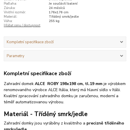
Podlaha:
Je součástí balení
Záruka:
24 měsíců
Vnitřní rozměr:
176x176 cm
Materiál:
Tříděný smrk/jedle
Váha:
255 kg
Hlídat cenu / dostupnost
Kompletní specifikace zboží
Parametry
Kompletní specifikace zboží
Zahradní domek
ALCE ROBY
198x198 cm, tl.19 mm
je výrobkem
renomovaného výrobce ALCE Itália, který má hlavní sídlo v Itálii.
Kvalitní zpracování zahradního domku je zaručenou, moderní a
téměř automatizovanou výrobou.
Materiál - Tříděný smrk/jedle
Zahradní domky jsou vyráběny z kvalitního a
precizně tříděného
smrku/jedle.