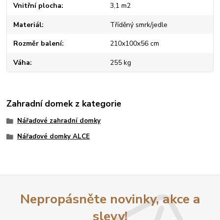
Vnitřní plocha
3,1 m2
Materiál
Tříděný smrk/jedle
Rozměr balení
210x100x56 cm
Váha
255 kg
Zahradní domek z kategorie
Nářaďové zahradní domky
Nářaďové domky ALCE
Nepropásněte novinky, akce a
slevy!