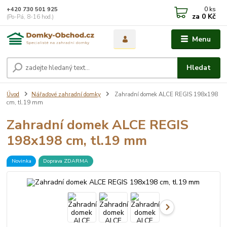
0
ks
+420 730 501 925
za
0 Kč
(Po-Pá, 8-16 hod.)
Menu
Hledat
Úvod
Nářaďové zahradní domky
Zahradní domek ALCE REGIS 198x198
cm, tl.19 mm
Zahradní domek ALCE REGIS
198x198 cm, tl.19 mm
Novinka
Doprava ZDARMA