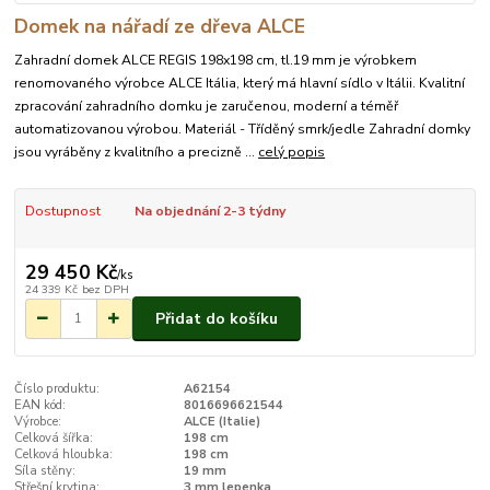
Domek na nářadí ze dřeva ALCE
Zahradní domek ALCE REGIS 198x198 cm, tl.19 mm je výrobkem
renomovaného výrobce ALCE Itália, který má hlavní sídlo v Itálii. Kvalitní
zpracování zahradního domku je zaručenou, moderní a téměř
automatizovanou výrobou. Materiál - Tříděný smrk/jedle Zahradní domky
jsou vyráběny z kvalitního a precizně ...
celý popis
Dostupnost
Na objednání 2-3 týdny
29 450 Kč
/
ks
24 339 Kč
bez DPH
Přidat do košíku
Číslo produktu:
A62154
EAN kód:
8016696621544
Výrobce:
ALCE (Italie)
Celková šířka:
198 cm
Celková hloubka:
198 cm
Síla stěny:
19 mm
Střešní krytina:
3 mm lepenka