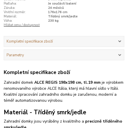
Podlaha:
Je součástí balení
Záruka:
24 měsíců
Vnitřní rozměr:
176x176 cm
Materiál:
Tříděný smrk/jedle
Váha:
230 kg
Hlídat cenu / dostupnost
Kompletní specifikace zboží
Parametry
Kompletní specifikace zboží
Zahradní domek
ALCE REGIS
198x198 cm, tl.19 mm
je výrobkem
renomovaného výrobce ALCE Itália, který má hlavní sídlo v Itálii.
Kvalitní zpracování zahradního domku je zaručenou, moderní a
téměř automatizovanou výrobou.
Materiál - Tříděný smrk/jedle
Zahradní domky jsou vyráběny z kvalitního a
precizně tříděného
smrku/jedle.