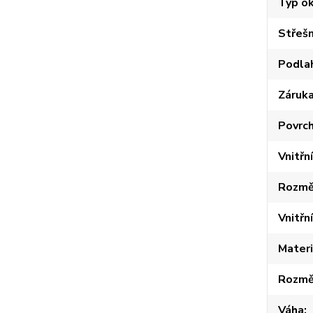
Typ o
Střešn
Podla
Záruk
Povrc
Vnitřn
Rozmě
Vnitřn
Materi
Rozmě
Váha