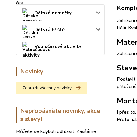
Komple
Dětské domečky
Zahradní
Itálii. K
Dětská hřiště
Mater
Volnočasové aktivity
Zahradní 
Stave
Novinky
Postavit 
přiložen
Zobrazit všechny novinky
Montá
Nepropásněte novinky, akce
I přes to
a slevy!
Proto nab
Můžete se kdykoli odhlásit. Zasíláme