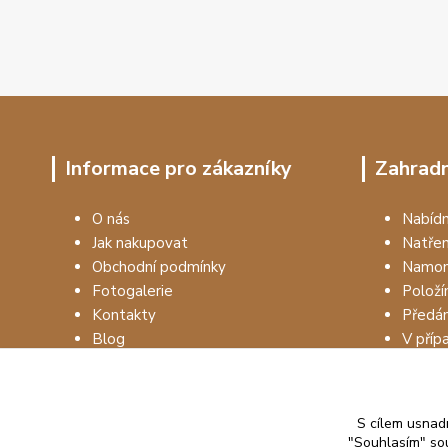
Informace pro zákazníky
Zahradn
O nás
Nabí
Jak nakupovat
Natře
Obchodní podmínky
Namon
Fotogalerie
Položí
Kontakty
Předá
Blog
V příp
S cílem usnadn
"Souhlasím" sou