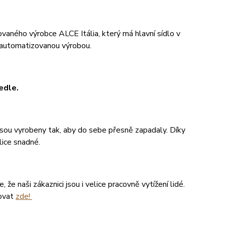
aného výrobce ALCE Itália, který má hlavní sídlo v
ř automatizovanou výrobou.
edle.
 jsou vyrobeny tak, aby do sebe přesně zapadaly. Díky
lice snadné.
že naši zákaznici jsou i velice pracovně vytížení lidé.
tovat
zde!