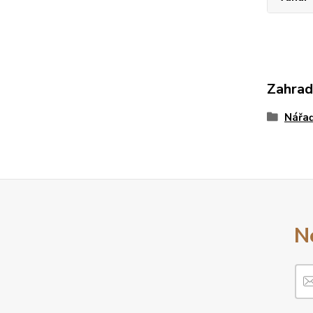
Zahrad
Nářa
N