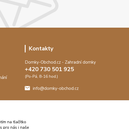
Kontakty
Domky-Obchod.cz - Zahradní domky
+420 730 501 925
(Po-Pá, 8-16 hod.)
nání
info@domky-obchod.cz
me záruku
t.
tím na tlačítko
s pro nás i naše