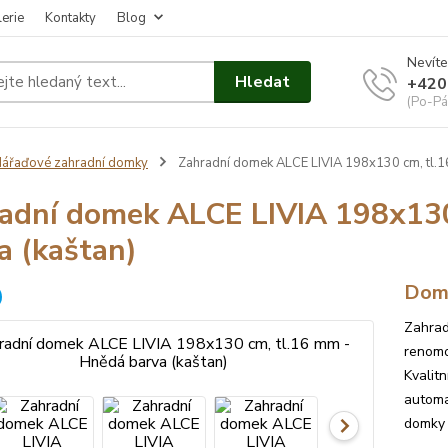
erie
Kontakty
Blog
Nevíte
Hledat
+420
(Po-Pá
ářaďové zahradní domky
Zahradní domek ALCE LIVIA 198x130 cm, tl.1
adní domek ALCE LIVIA 198x130
a (kaštan)
Dome
Zahrad
renomov
Kvalit
automa
domky j