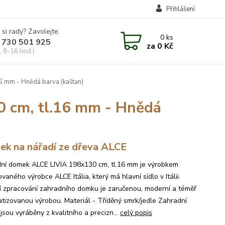
Přihlášení
 si rady? Zavolejte.
0
ks
 730 501 925
za
0 Kč
, 8-16 hod.)
6 mm - Hnědá barva (kaštan)
 cm, tl.16 mm - Hnědá
k na nářadí ze dřeva ALCE
ní domek ALCE LIVIA 198x130 cm, tl.16 mm je výrobkem
aného výrobce ALCE Itália, který má hlavní sídlo v Itálii.
ní zpracování zahradního domku je zaručenou, moderní a téměř
tizovanou výrobou. Materiál - Tříděný smrk/jedle Zahradní
sou vyráběny z kvalitního a precizn...
celý popis