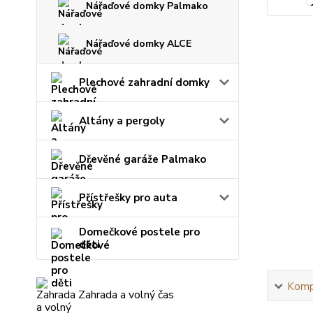
Nářaďové domky Palmako
Nářaďové domky ALCE
Plechové zahradní domky
Altány a pergoly
Dřevěné garáže Palmako
Přístřešky pro auta
Domečkové postele pro
děti
Kompl
Zahrada a volný čas