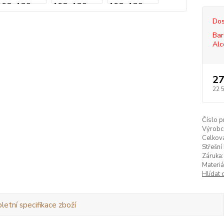
Dos
Bar
Alc
27
22 
Číslo p
Výrobc
Celkov
Střešní 
Záruka:
Materiá
Hlídat 
etní specifikace zboží