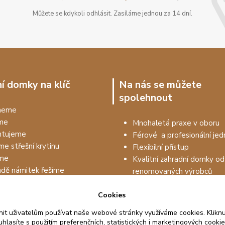
Můžete se kdykoli odhlásit. Zasíláme jednou za 14 dní.
í domky na klíč
Na nás se můžete
spolehnout
dneme
me
Mnohaletá praxe v oboru
tujeme
Férové a profesionální jed
me střešní krytinu
Flexibilní přístup
me
Kvalitní zahradní domky od
adě námitek řešíme
renomovaných výrobců
Prodejem to nekončí, drží
Cookies
na kvalitu materiálu až 5 le
it uživatelům používat naše webové stránky využíváme cookies. Kliknu
hlasíte s použitím preferenčních, statistických i marketingových cookie