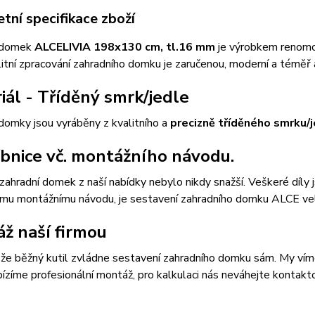
tní specifikace zboží
 domek
ALCE
LIVIA 198x130 cm, tl.16 mm
je výrobkem renomov
valitní zpracování zahradního domku je zaručenou, moderní a témě
iál - Tříděný smrk/jedle
domky jsou vyráběny z kvalitního a
precizně tříděného smrku/j
bnice vč. montážního návodu.
zahradní domek z naší nabídky nebylo nikdy snažší. Veškeré díly
ému montážnímu návodu, je sestavení zahradního domku ALCE ve
ž naší firmou
, že běžný kutil zvládne sestavení zahradního domku sám. My víme, 
ízíme profesionální montáž, pro kalkulaci nás neváhejte kontak