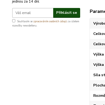
jednou za 14 dní.
Param
Přihlásit se
Souhlasím se
zpracováním osobních údajů
za účelem
Výrob
rozesílky newsletteru.
Celkov
Celko
Výška
Výška
Síla s
Plocha
Rozměr