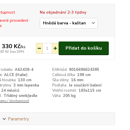
tupnost
Na objednání 2-3 týdny
evné provedení
e
 330 Kč
/
ks
Přidat do košíku
587 Kč
bez DPH
roduktu:
A62438-4
EAN kód:
8016696624385
e:
ALCE (Italie)
Celková šířka:
198 cm
á hloubka:
130 cm
Síla stěny:
16 mm
krytina:
3 mm lepenka
Podlaha:
Je součástí balení
24 měsíců
Vnitřní rozměr:
183x115 cm
l:
Tříděný smrk/jedle
Váha:
205 kg
cenu / dostupnost
Parametry