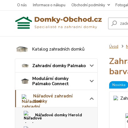
O nás
Informace o nákupu
Obchodní podmínky
Fotogal
Úvod
N
Katalog zahradních domků
Zahr
Zahradní domky Palmako
barv
Modulární domky
Palmako Connect
Novinka
Nářaďové zahradní
domky
Nářaďové domky Herold