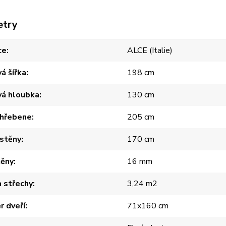
etry
ce
ALCE (Italie)
á šířka
198 cm
vá hloubka
130 cm
 hřebene
205 cm
 stěny
170 cm
těny
16 mm
 střechy
3,24 m2
 dveří
71x160 cm