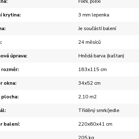
kna
Fixní, plexi
í krytina
3 mm lepenka
ha
Je součástí balení
a
24 měsíců
hová úprava
Hnědá barva (kaštan)
í rozměr
183x115 cm
r okna
34x52 cm
í plocha
2,10 m2
ál
Tříděný smrk/jedle
r balení
220x80x41 cm
205 kg