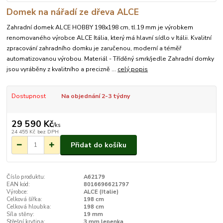
Domek na nářadí ze dřeva ALCE
Zahradní domek ALCE HOBBY 198x198 cm, tl.19 mm je výrobkem
renomovaného výrobce ALCE Itália, který má hlavní sídlo v Itálii. Kvalitní
zpracování zahradního domku je zaručenou, moderní a téměř
automatizovanou výrobou. Materiál - Tříděný smrk/jedle Zahradní domky
jsou vyráběny z kvalitního a precizně ...
celý popis
Dostupnost
Na objednání 2-3 týdny
29 590 Kč
/
ks
24 455 Kč
bez DPH
Přidat do košíku
Číslo produktu:
A62179
EAN kód:
8016696621797
Výrobce:
ALCE (Italie)
Celková šířka:
198 cm
Celková hloubka:
198 cm
Síla stěny:
19 mm
Střešní krytina:
3 mm lepenka