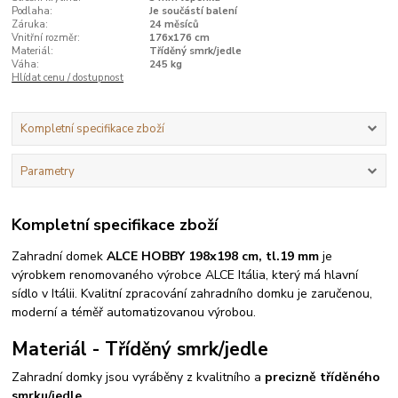
Podlaha:
Je součástí balení
Záruka:
24 měsíců
Vnitřní rozměr:
176x176 cm
Materiál:
Tříděný smrk/jedle
Váha:
245 kg
Hlídat cenu / dostupnost
Kompletní specifikace zboží
Parametry
Kompletní specifikace zboží
Zahradní domek
ALCE HOBBY
198x198 cm, tl.19 mm
je
výrobkem renomovaného výrobce ALCE Itália, který má hlavní
sídlo v Itálii. Kvalitní zpracování zahradního domku je zaručenou,
moderní a téměř automatizovanou výrobou.
Materiál - Tříděný smrk/jedle
Zahradní domky jsou vyráběny z kvalitního a
precizně tříděného
smrku/jedle.