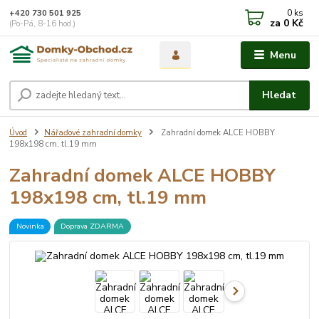
0
ks
+420 730 501 925
za
0 Kč
(Po-Pá, 8-16 hod.)
Menu
Hledat
Úvod
Nářaďové zahradní domky
Zahradní domek ALCE HOBBY
198x198 cm, tl.19 mm
Zahradní domek ALCE HOBBY
198x198 cm, tl.19 mm
Novinka
Doprava ZDARMA