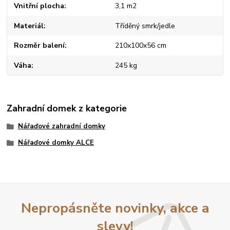
Vnitřní plocha
3,1 m2
Materiál
Tříděný smrk/jedle
Rozměr balení
210x100x56 cm
Váha
245 kg
Zahradní domek z kategorie
Nářaďové zahradní domky
Nářaďové domky ALCE
Nepropásněte novinky, akce a
slevy!