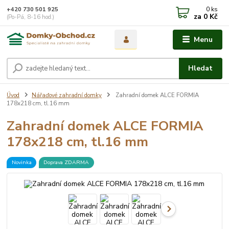
0
ks
+420 730 501 925
za
0 Kč
(Po-Pá, 8-16 hod.)
Menu
Hledat
Úvod
Nářaďové zahradní domky
Zahradní domek ALCE FORMIA
178x218 cm, tl.16 mm
Zahradní domek ALCE FORMIA
178x218 cm, tl.16 mm
Novinka
Doprava ZDARMA