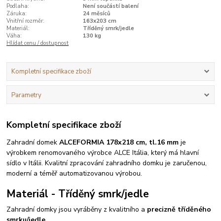
Podlaha:
Není součástí balení
Záruka:
24 měsíců
Vnitřní rozměr:
163x203 cm
Materiál:
Tříděný smrk/jedle
Váha:
130 kg
Hlídat cenu / dostupnost
Kompletní specifikace zboží
Parametry
Kompletní specifikace zboží
Zahradní domek
ALCE
FORMIA 178x218 cm, tl.16 mm
je
výrobkem renomovaného výrobce ALCE Itália, který má hlavní
sídlo v Itálii. Kvalitní zpracování zahradního domku je zaručenou,
moderní a téměř automatizovanou výrobou.
Materiál - Tříděný smrk/jedle
Zahradní domky jsou vyráběny z kvalitního a
precizně tříděného
smrku/jedle.