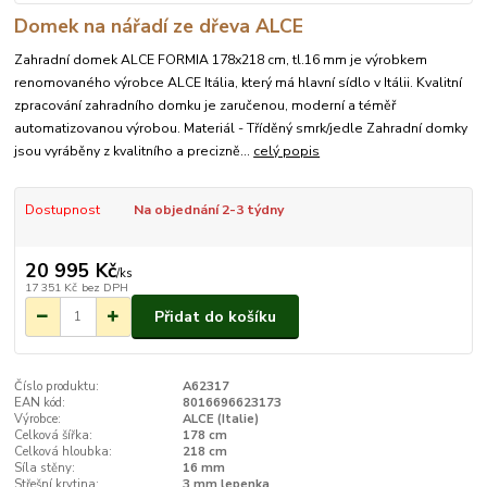
Domek na nářadí ze dřeva ALCE
Zahradní domek ALCE FORMIA 178x218 cm, tl.16 mm je výrobkem
renomovaného výrobce ALCE Itália, který má hlavní sídlo v Itálii. Kvalitní
zpracování zahradního domku je zaručenou, moderní a téměř
automatizovanou výrobou. Materiál - Tříděný smrk/jedle Zahradní domky
jsou vyráběny z kvalitního a precizně...
celý popis
Dostupnost
Na objednání 2-3 týdny
20 995 Kč
/
ks
17 351 Kč
bez DPH
Přidat do košíku
Číslo produktu:
A62317
EAN kód:
8016696623173
Výrobce:
ALCE (Italie)
Celková šířka:
178 cm
Celková hloubka:
218 cm
Síla stěny:
16 mm
Střešní krytina:
3 mm lepenka