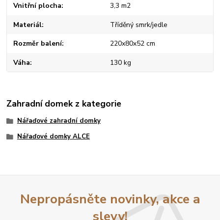
Vnitřní plocha
3,3 m2
Materiál
Tříděný smrk/jedle
Rozměr balení
220x80x52 cm
Váha
130 kg
Zahradní domek z kategorie
Nářaďové zahradní domky
Nářaďové domky ALCE
Nepropásněte novinky, akce a
slevy!