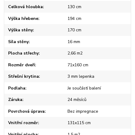
Celková hloubka
130 cm
Výška hřebene
194 cm
Výška stěny
170 cm
Síla stěny
16 mm
Plocha střechy
2,66 m2
Rozměr dveří
71x160 cm
Střešní krytina
3 mm lepenka
Podlaha
Je součástí balení
Záruka
24 měsíců
Povrchová úprava
Bez impregnace
Vnitřní rozměr
131x115 cm
Vnitřní plocha
1,5 m2