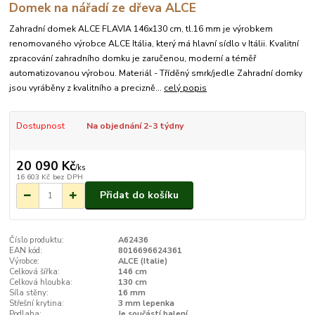
Domek na nářadí ze dřeva ALCE
Zahradní domek ALCE FLAVIA 146x130 cm, tl.16 mm je výrobkem
renomovaného výrobce ALCE Itália, který má hlavní sídlo v Itálii. Kvalitní
zpracování zahradního domku je zaručenou, moderní a téměř
automatizovanou výrobou. Materiál - Tříděný smrk/jedle Zahradní domky
jsou vyráběny z kvalitního a precizně...
celý popis
Dostupnost
Na objednání 2-3 týdny
20 090 Kč
/
ks
16 603 Kč
bez DPH
Přidat do košíku
Číslo produktu:
A62436
EAN kód:
8016696624361
Výrobce:
ALCE (Italie)
Celková šířka:
146 cm
Celková hloubka:
130 cm
Síla stěny:
16 mm
Střešní krytina:
3 mm lepenka
Podlaha:
Je součástí balení