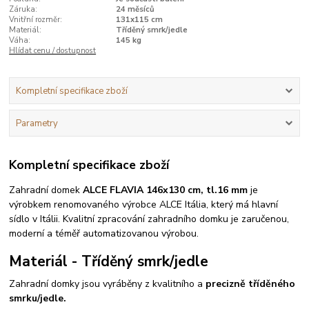
Záruka:
24 měsíců
Vnitřní rozměr:
131x115 cm
Materiál:
Tříděný smrk/jedle
Váha:
145 kg
Hlídat cenu / dostupnost
Kompletní specifikace zboží
Parametry
Kompletní specifikace zboží
Zahradní domek
ALCE FLAVIA
146x130 cm, tl.16 mm
je
výrobkem renomovaného výrobce ALCE Itália, který má hlavní
sídlo v Itálii. Kvalitní zpracování zahradního domku je zaručenou,
moderní a téměř automatizovanou výrobou.
Materiál - Tříděný smrk/jedle
Zahradní domky jsou vyráběny z kvalitního a
precizně tříděného
smrku/jedle.