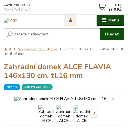
0
ks
+420 730 501 925
za
0 Kč
(Po-Pá, 8-16 hod.)
Menu
Hledat
Úvod
Nářaďové zahradní domky
Zahradní domek ALCE FLAVIA 146x130
cm, tl.16 mm
Zahradní domek ALCE FLAVIA
146x130 cm, tl.16 mm
Novinka
Doprava ZDARMA