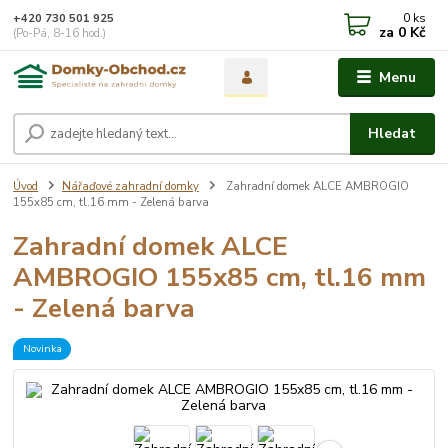
0
ks
+420 730 501 925
za
0 Kč
(Po-Pá, 8-16 hod.)
Menu
Hledat
Úvod
Nářaďové zahradní domky
Zahradní domek ALCE AMBROGIO
155x85 cm, tl.16 mm - Zelená barva
Zahradní domek ALCE
AMBROGIO 155x85 cm, tl.16 mm
- Zelená barva
Novinka