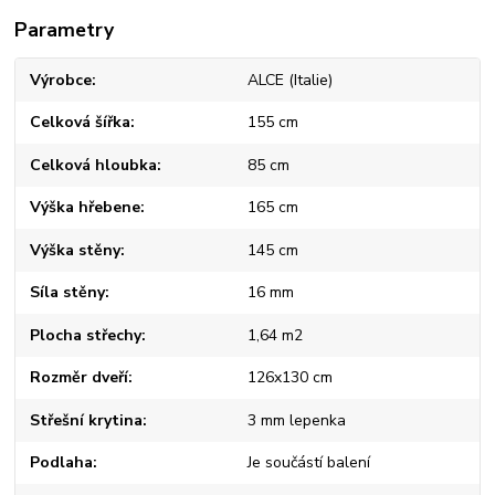
Parametry
Výrobce
ALCE (Italie)
Celková šířka
155 cm
Celková hloubka
85 cm
Výška hřebene
165 cm
Výška stěny
145 cm
Síla stěny
16 mm
Plocha střechy
1,64 m2
Rozměr dveří
126x130 cm
Střešní krytina
3 mm lepenka
Podlaha
Je součástí balení