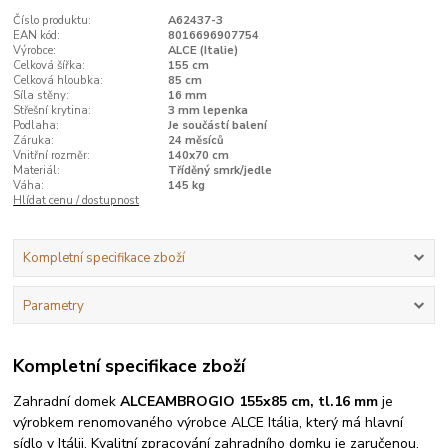
Číslo produktu:
A62437-3
EAN kód:
8016696907754
Výrobce:
ALCE (Italie)
Celková šířka:
155 cm
Celková hloubka:
85 cm
Síla stěny:
16 mm
Střešní krytina:
3 mm lepenka
Podlaha:
Je součástí balení
Záruka:
24 měsíců
Vnitřní rozměr:
140x70 cm
Materiál:
Tříděný smrk/jedle
Váha:
145 kg
Hlídat cenu / dostupnost
Kompletní specifikace zboží
Parametry
Kompletní specifikace zboží
Zahradní domek
ALCE
AMBROGIO 155x85 cm, tl.16 mm
je
výrobkem renomovaného výrobce ALCE Itália, který má hlavní
sídlo v Itálii. Kvalitní zpracování zahradního domku je zaručenou,