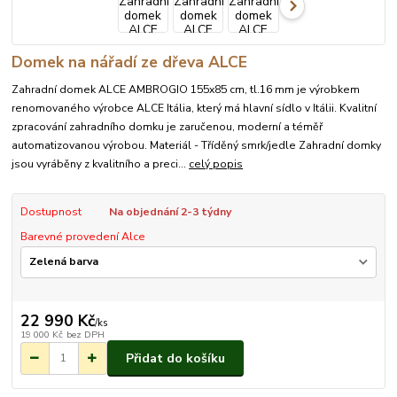
Domek na nářadí ze dřeva ALCE
Zahradní domek ALCE AMBROGIO 155x85 cm, tl.16 mm je výrobkem
renomovaného výrobce ALCE Itália, který má hlavní sídlo v Itálii. Kvalitní
zpracování zahradního domku je zaručenou, moderní a téměř
automatizovanou výrobou. Materiál - Tříděný smrk/jedle Zahradní domky
jsou vyráběny z kvalitního a preci...
celý popis
Dostupnost
Na objednání 2-3 týdny
Barevné provedení Alce
22 990 Kč
/
ks
19 000 Kč
bez DPH
Přidat do košíku