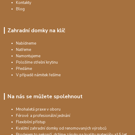
Kontakty
Blog
Zahradní domky na klíč
Nabídneme
Natřeme
Namontujeme
Položíme střešní krytinu
Předáme
V případě námitek řešíme
Na nás se můžete spolehnout
Mnohaletá praxe v oboru
Férové a profesionální jednání
Flexibilní přístup
Kvalitní zahradní domky od renomovaných výrobců
Prodejem to nekončí, držíme záruku na kvalitu materiálu až 5 let.