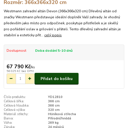
Rozměr: 366x366x320 cm
Westmann zahradní altán Devon (366x366x320 cm) Dřevěný altán od
značky Westmann představuje ideální doplněk Vaší zahrady. Je vhodný
především jako místo pro odpočinek, poskytuje přístřešek a je skvělý
pro pořádání oslav a grilování s přáteli. Tento dřevěný zahradní altán je
stabilní a esteticky přit...
celý popis
Dostupnost
Doba dodání 5-10 dnů
67 790 Kč
/
ks
56 025 Kč
bez DPH
Přidat do košíku
Číslo produktu:
YD12810
Celková šířka:
366 cm
Celková hloubka:
366 cm
Celková výška:
320 cm
Materiál střechy:
Hliníková střecha
Barva:
Přírodní/hnědá
Váha:
269 kg
Záruka:
24 měsíců