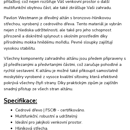
přitažlivý, což nejen rozšiřuje Váš venkovní prostor o další
multifunkční obytnou část, ale také zkrášluje Vaši zahradu.
Pavilon Westmann je dřevěný altán s bronzovo-hliníkovou
střechou, vyrobený z cedrového dřeva. Tento materiál je vybrán
nejen z hlediska udržitelnosti, ale také pro jeho schopnost
přirozeně a diskrétně splynout s okolním prostředím díky
přírodnímu mokka hnědému mořidlu. Pevné sloupky zajišťují
vysokou stabilitu.
Všechny komponenty zahradního altánu jsou předem připraveny s
již předřezanými a předvrtanými částmi, což zaručuje pohodlné a
rychlé sestavení. K altánu je možné také přikoupit samostatně
moskytiéry vyrobené z vysoce kvalitní síťoviny, která efektivně
pokrývá všechny čtyři strany. Díky praktickým zipům je zajištěn
snadný přístup ze všech stran altánu.
Specifikace:
Cedrové dřevo | FSC® - certifikováno.
Multifunkční, robustní a udržitelný.
Ideální pro jakýkoli venkovní prostor.
Hliníková střecha.