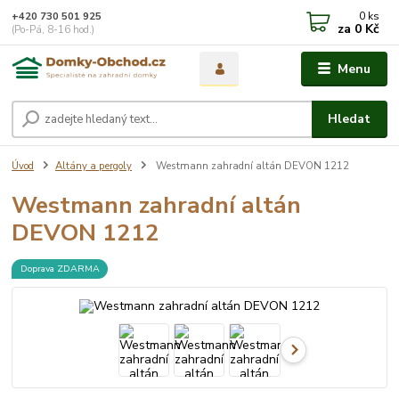
0
ks
+420 730 501 925
za
0 Kč
(Po-Pá, 8-16 hod.)
Menu
Hledat
Úvod
Altány a pergoly
Westmann zahradní altán DEVON 1212
Westmann zahradní altán
DEVON 1212
Doprava ZDARMA