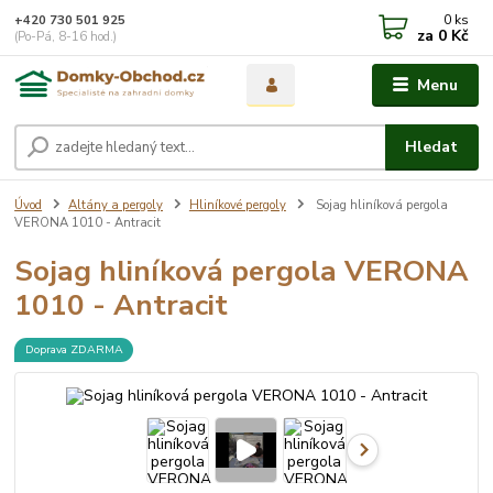
0
ks
+420 730 501 925
za
0 Kč
(Po-Pá, 8-16 hod.)
Menu
Hledat
Úvod
Altány a pergoly
Hliníkové pergoly
Sojag hliníková pergola
VERONA 1010 - Antracit
Sojag hliníková pergola VERONA
1010 - Antracit
Doprava ZDARMA