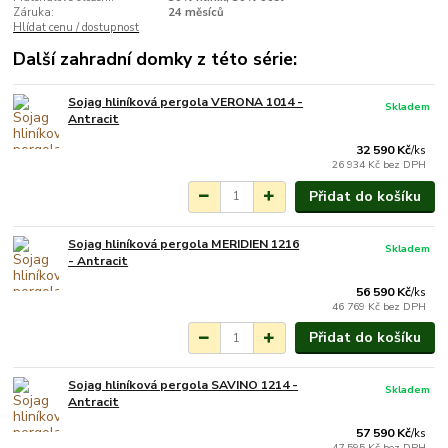
Záruka:
24 měsíců
Hlídat cenu / dostupnost
Další zahradní domky z této série:
Sojag hliníková pergola VERONA 1014 -
Skladem
Antracit
32 590 Kč
/
ks
26 934 Kč
bez DPH
Přidat do košíku
Sojag hliníková pergola MERIDIEN 1216
Skladem
- Antracit
56 590 Kč
/
ks
46 769 Kč
bez DPH
Přidat do košíku
Sojag hliníková pergola SAVINO 1214 -
Skladem
Antracit
57 590 Kč
/
ks
47 595 Kč
bez DPH