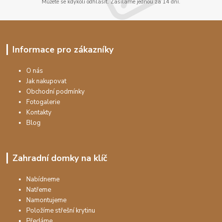
Můžete se kdykoli odhlásit. Zasíláme jednou za 14 dní.
Informace pro zákazníky
O nás
Jak nakupovat
Obchodní podmínky
Fotogalerie
Kontakty
Blog
Zahradní domky na klíč
Nabídneme
Natřeme
Namontujeme
Položíme střešní krytinu
Předáme