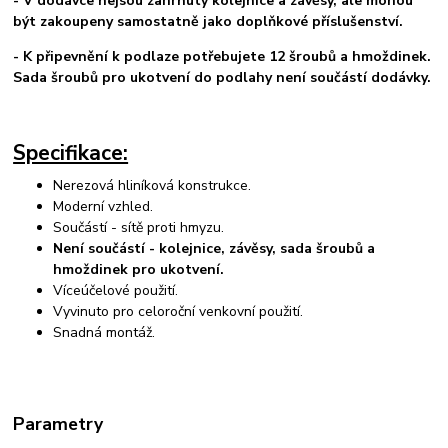
-
V dodávce nejsou zahrnuty kolejnice a závěsy, ale mohou
být zakoupeny samostatně jako doplňkové příslušenství.
-
K připevnění k podlaze potřebujete 12 šroubů a hmoždinek.
Sada šroubů pro ukotvení do podlahy není součástí dodávky.
Specifikace:
Nerezová hliníková konstrukce.
Moderní vzhled.
Součástí - sítě proti hmyzu.
Není součástí - kolejnice, závěsy, sada šroubů a
hmoždinek pro ukotvení.
Víceúčelové použití.
Vyvinuto pro celoroční venkovní použití.
Snadná montáž.
Parametry