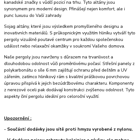
kanadské značky s vůdčí pozicí na trhu. Tyto altány jsou
synonymem pro moderní design. Přinášejí nejen komfort, ale i
punc luxusu do Vaší zahrady.
Sojag altány, které jsou výsledkem promyšleného designu a
inovativních materiálů. S průkopnickým využitím hliníku vytváří tyto
pergoly vizuálně poutavé centrum pro každou společenskou
událost nebo relaxační okamžiky v soukromí Vašeho domova.
Naše pergoly jsou navrženy s důrazem na trvanlivost a
dlouhodobou odolnost vůči proměnlivému počasí. Střešní panely z
polykarbonátu o síle 6 mm zajišťují ochranu před deštěm a UV
zářením, zatímco hliníkový rám s kvalitní práškovou povrchovou
úpravou přispívá k jejich bezúdržbovému charakteru. Komponenty
z nerezové oceli pak dodávají konstrukci zvýšenou odolnost. Tyto
aspekty činí pergolu ideální pro celoroční využití.
Upozornění :
-
Součástí dodávky jsou sítě proti hmyzu vyrobené z nylonu.