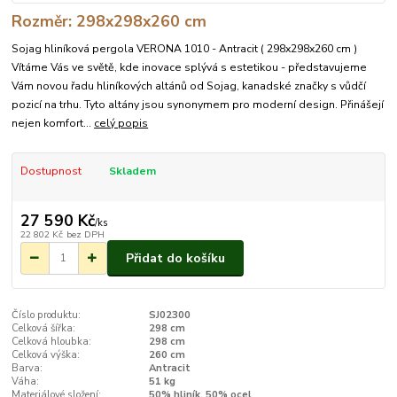
Rozměr: 298x298x260 cm
Sojag hliníková pergola VERONA 1010 - Antracit ( 298x298x260 cm )
Vítáme Vás ve světě, kde inovace splývá s estetikou - představujeme
Vám novou řadu hliníkových altánů od Sojag, kanadské značky s vůdčí
pozicí na trhu. Tyto altány jsou synonymem pro moderní design. Přinášejí
nejen komfort...
celý popis
Dostupnost
Skladem
27 590 Kč
/
ks
22 802 Kč
bez DPH
Přidat do košíku
Číslo produktu:
SJ02300
Celková šířka:
298 cm
Celková hloubka:
298 cm
Celková výška:
260 cm
Barva:
Antracit
Váha:
51 kg
Materiálové složení:
50% hliník, 50% ocel