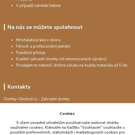
V případě námitek řešíme
Na nás se můžete spolehnout
Mnohaletá praxe v oboru
Férové a profesionální jednání
Flexibilní přístup
Kvalitní zahradní domky od renomovaných výrobců
Prodejem to nekončí, držíme záruku na kvalitu materiálu až 5 let.
Kontakty
Domky-Obchod.cz - Zahradní domky
+420 730 501 925
(Po-Pá, 8-16 hod.)
Cookies
info@domky-obchod.cz
S cílem usnadnit uživatelům používat naše webové stránky
využíváme cookies. Kliknutím na tlačítko "Souhlasím" souhlasíte s
použitím preferenčních, statistických i marketingových cookies pro