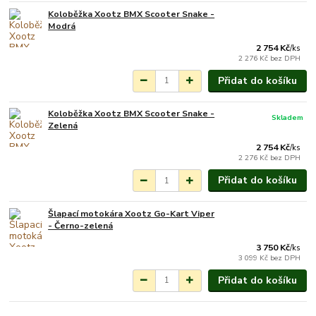
Koloběžka Xootz BMX Scooter Snake -
Není skladem
Modrá
2 754 Kč
/
ks
2 276 Kč
bez DPH
Přidat do košíku
Koloběžka Xootz BMX Scooter Snake -
Skladem
Zelená
2 754 Kč
/
ks
2 276 Kč
bez DPH
Přidat do košíku
Šlapací motokára Xootz Go-Kart Viper
Není skladem
- Černo-zelená
3 750 Kč
/
ks
3 099 Kč
bez DPH
Přidat do košíku