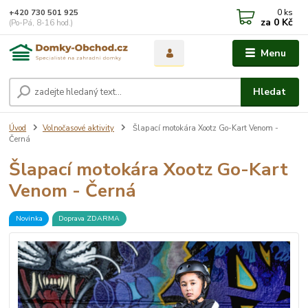
0
ks
+420 730 501 925
za
0 Kč
(Po-Pá, 8-16 hod.)
Menu
Hledat
Úvod
Volnočasové aktivity
Šlapací motokára Xootz Go-Kart Venom -
Černá
Šlapací motokára Xootz Go-Kart
Venom - Černá
Novinka
Doprava ZDARMA