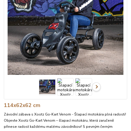
114x62x62 cm
Závodní zábava s Xootz Go-Kart Venom - Šlapací motokára plná radosti!
Objevte Xootz Go-Kart Venom – šlapací motokáru, která zaručeně
přinese radost každému malému závodníkovi! S pevným černým