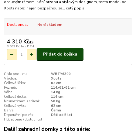
ocelovým rámem, ruční brzdou a stylovým designem, tento model od
Xootz nabízí nejen bezpečnou zá...
celý popis
Dostupnost
Není skladem
4 310 Kč
/
ks
3 562 Kč
bez DPH
Přidat do košíku
Číslo produktu:
WBTY6300
Výrobce:
Xootz
Celková šířka:
62 cm
Rozměr:
114x62x62 cm
Váha:
14 kg
Celková délka:
114 cm
Nosnost/max. zatížení:
50 kg
Celková výška:
62 cm
Barva:
Černá
Doporučení pro věk:
Děti od 5 let
Hlídat cenu / dostupnost
Další zahradní domky z této série: