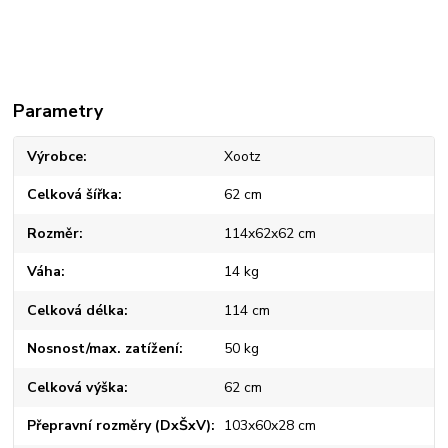
Parametry
Výrobce
Xootz
Celková šířka
62 cm
Rozměr
114x62x62 cm
Váha
14 kg
Celková délka
114 cm
Nosnost/max. zatížení
50 kg
Celková výška
62 cm
Přepravní rozměry (DxŠxV)
103x60x28 cm