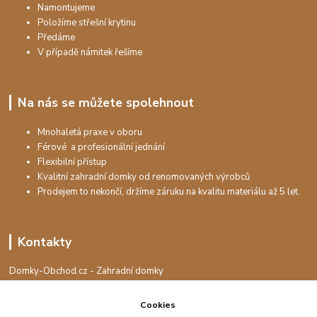
Namontujeme
Položíme střešní krytinu
Předáme
V případě námitek řešíme
Na nás se můžete spolehnout
Mnohaletá praxe v oboru
Férové a profesionální jednání
Flexibilní přístup
Kvalitní zahradní domky od renomovaných výrobců
Prodejem to nekončí, držíme záruku na kvalitu materiálu až 5 let.
Kontakty
Domky-Obchod.cz - Zahradní domky
+420 730 501 925
(Po-Pá, 8-16 hod.)
Cookies