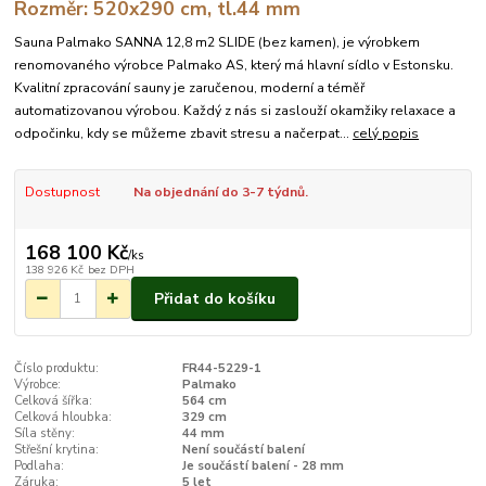
Rozměr: 520x290 cm, tl.44 mm
Sauna Palmako SANNA 12,8 m2 SLIDE (bez kamen), je výrobkem
renomovaného výrobce Palmako AS, který má hlavní sídlo v Estonsku.
Kvalitní zpracování sauny je zaručenou, moderní a téměř
automatizovanou výrobou. Každý z nás si zaslouží okamžiky relaxace a
odpočinku, kdy se můžeme zbavit stresu a načerpat...
celý popis
Dostupnost
Na objednání do 3-7 týdnů.
168 100 Kč
/
ks
138 926 Kč
bez DPH
Přidat do košíku
Číslo produktu:
FR44-5229-1
Výrobce:
Palmako
Celková šířka:
564 cm
Celková hloubka:
329 cm
Síla stěny:
44 mm
Střešní krytina:
Není součástí balení
Podlaha:
Je součástí balení - 28 mm
Záruka:
5 let