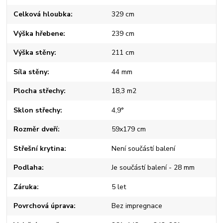
Celková hloubka
329 cm
Výška hřebene
239 cm
Výška stěny
211 cm
Síla stěny
44 mm
Plocha střechy
18,3 m2
Sklon střechy
4,9°
Rozměr dveří
59x179 cm
Střešní krytina
Není součástí balení
Podlaha
Je součástí balení - 28 mm
Záruka
5 let
Povrchová úprava
Bez impregnace