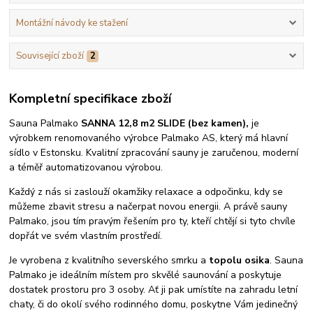
Montážní návody ke stažení
Související zboží
2
Kompletní specifikace zboží
Sauna Palmako
SANNA 12,8 m2 SLIDE (bez kamen),
je
výrobkem renomovaného výrobce Palmako AS, který má hlavní
sídlo v Estonsku. Kvalitní zpracování sauny je zaručenou, moderní
a téměř automatizovanou výrobou.
Každý z nás si zaslouží okamžiky relaxace a odpočinku, kdy se
můžeme zbavit stresu a načerpat novou energii. A právě sauny
Palmako, jsou tím pravým řešením pro ty, kteří chtějí si tyto chvíle
dopřát ve svém vlastním prostředí.
Je vyrobena z kvalitního severského smrku a
topolu osika
. Sauna
Palmako je ideálním místem pro skvělé saunování a poskytuje
dostatek prostoru pro 3 osoby. Ať ji pak umístíte na zahradu letní
chaty, či do okolí svého rodinného domu, poskytne Vám jedinečný