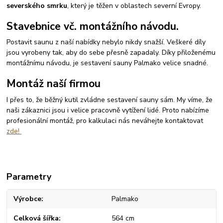
severského smrku
, který je těžen v oblastech severní Evropy.
Stavebnice vč. montážního návodu.
Postavit saunu z naší nabídky nebylo nikdy snažší. Veškeré díly
jsou vyrobeny tak, aby do sebe přesně zapadaly. Díky přiloženému
montážnímu návodu, je sestavení sauny Palmako velice snadné.
Montáž naší firmou
I přes to, že běžný kutil zvládne sestavení sauny sám. My víme, že
naši zákaznici jsou i velice pracovně vytížení lidé. Proto nabízíme
profesionální montáž, pro kalkulaci nás neváhejte kontaktovat
zde!
Parametry
Výrobce
Palmako
Celková šířka
564 cm