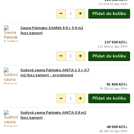
97 934 Kč
bez DPH
Přidat do košíku
Sauna Palmako SANNA 6,8 + 5,9 m2
Na objednání do 3-7
(bez kamen)
týdnů.
137 500 Kč
/
ks
113 636 Kč
bez DPH
Přidat do košíku
Sudová sauna Palmako ANITA 1,3 + 0,7
Na objednání do 3-7
m2 (bez kamen) - prosklenná
týdnů.
91 600 Kč
/
ks
75 702 Kč
bez DPH
Přidat do košíku
Sudová sauna Palmako ANITA 0,9 m2
Na objednání do 3-7
(bez kamen)
týdnů.
49 500 Kč
/
ks
40 909 Kč
bez DPH