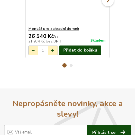
Montáž pro zahradní domek
Okap Palmak
26 540 Kč
5 900 Kč
/
ks
Skladem
21 934 Kč
bez DPH
4 876 Kč
bez
Přidat do košíku
Nepropásněte novinky, akce a
slevy!
Přihlásit se