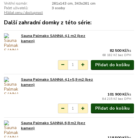
Vnitřní rozměr:
261x143 cm, 343x261 cm
Počet uživatelů:
3 osoby
Hlídat cenu / dostupnost
Další zahradní domky z této série:
Sauna Palmako SANNA 4,1 m2 (bez
Na objednání do 3-7
kamen)
týdnů.
82 500 Kč
/
ks
68 182 Kč
bez DPH
Přidat do košíku
Sauna Palmako SANNA 4,1+5,9 m2 (bez
Na objednání do 3-7
kamen)
týdnů.
101 900 Kč
/
ks
84 215 Kč
bez DPH
Přidat do košíku
Sauna Palmako SANNA 6,8 m2 (bez
Na objednání do 3-7
kamen)
týdnů.
118 500 Kč
/
ks