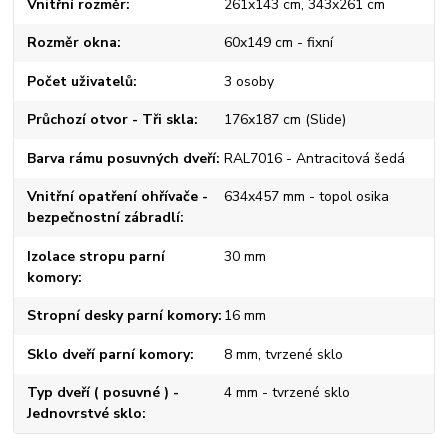
Vnitřní rozměr
261x143 cm, 343x261 cm
Rozměr okna
60x149 cm - fixní
Počet uživatelů
3 osoby
Průchozí otvor - Tři skla
176x187 cm (Slide)
Barva rámu posuvných dveří
RAL7016 - Antracitová šedá
Vnitřní opatření ohřívače -
634x457 mm - topol osika
bezpečnostní zábradlí
Izolace stropu parní
30 mm
komory
Stropní desky parní komory
16 mm
Sklo dveří parní komory
8 mm, tvrzené sklo
Typ dveří ( posuvné ) -
4 mm - tvrzené sklo
Jednovrstvé sklo