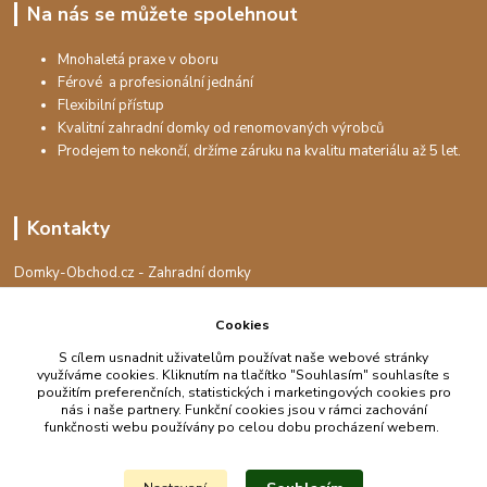
Na nás se můžete spolehnout
Mnohaletá praxe v oboru
Férové a profesionální jednání
Flexibilní přístup
Kvalitní zahradní domky od renomovaných výrobců
Prodejem to nekončí, držíme záruku na kvalitu materiálu až 5 let.
Kontakty
Domky-Obchod.cz - Zahradní domky
+420 730 501 925
(Po-Pá, 8-16 hod.)
Cookies
S cílem usnadnit uživatelům používat naše webové stránky
info@domky-obchod.cz
využíváme cookies. Kliknutím na tlačítko "Souhlasím" souhlasíte s
použitím preferenčních, statistických i marketingových cookies pro
nás i naše partnery. Funkční cookies jsou v rámci zachování
funkčnosti webu používány po celou dobu procházení webem.
Upravit sběr cookies.