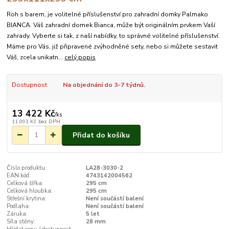
Roh s barem, je volitelné příslušenství pro zahradní domky Palmako
BIANCA. Váš zahradní domek Bianca, může být originálním prvkem Vaší
zahrady. Vyberte si tak, z naší nabídky, to správné volitelné příslušenství.
Máme pro Vás, již připravené zvýhodněné sety, nebo si můžete sestavit
Váš, zcela unikatn...
celý popis
Dostupnost
Na objednání do 3-7 týdnů.
13 422 Kč
/
ks
11 093 Kč
bez DPH
Přidat do košíku
Číslo produktu:
LA28-3030-2
EAN kód:
4743142004562
Celková šířka:
295 cm
Celková hloubka:
295 cm
Střešní krytina:
Není součástí balení
Podlaha:
Není součástí balení
Záruka:
5 let
Síla stěny:
28 mm