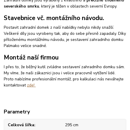
Zahradní domky jsou vyráběny z kvalitního a
precizně tříděného
severského smrku
, který je těžen v oblastech severní Evropy.
Stavebnice vč. montážního návodu.
Postavit zahradní domek z naší nabídky nebylo nikdy snažší.
Veškeré díly jsou vyrobeny tak, aby do sebe přesně zapadaly. Díky
přiloženému montážnímu návodu, je sestavení zahradního domku
Palmako velice snadné.
Montáž naší firmou
I přes to, že běžný kutil zvládne sestavení zahradního domku sám.
My víme, že naši zákaznici jsou i velice pracovně vytížení lidé.
Proto nabízíme profesionální montáž, pro kalkulaci nás neváhejte
kontaktovat
zde!
Parametry
Celková šířka
295 cm