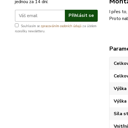
Montá
jednou za 14 dní.
I přes to
Přihlásit se
Proto nab
Souhlasím se
zpracováním osobních údajů
za účelem
rozesílky newsletteru.
Param
Celkov
Celko
Výška
Výška
Síla s
Vnitřn