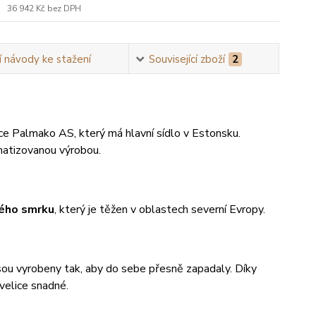
36 942 Kč
bez DPH
 návody ke stažení
Související zboží
2
 Palmako AS, který má hlavní sídlo v Estonsku.
omatizovanou výrobou.
kého smrku
, který je těžen v oblastech severní Evropy.
 jsou vyrobeny tak, aby do sebe přesně zapadaly. Díky
velice snadné.