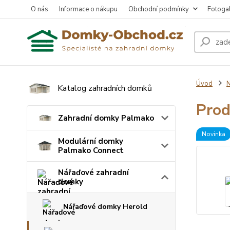
O nás
Informace o nákupu
Obchodní podmínky
Fotogal
Úvod
N
Katalog zahradních domků
Prod
Zahradní domky Palmako
Novinka
Modulární domky
Palmako Connect
Nářaďové zahradní
domky
Nářaďové domky Herold