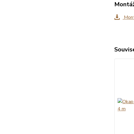
Montáž
Mont
Souvise