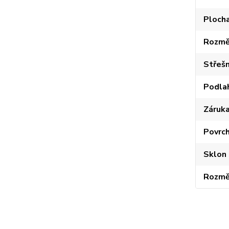
Plocha
Rozměr
Střešn
Podla
Záruk
Povrc
Sklon 
Rozmě