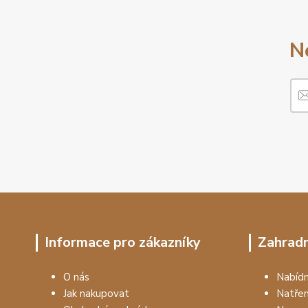
N
Informace pro zákazníky
Zahradn
O nás
Nabí
Jak nakupovat
Natře