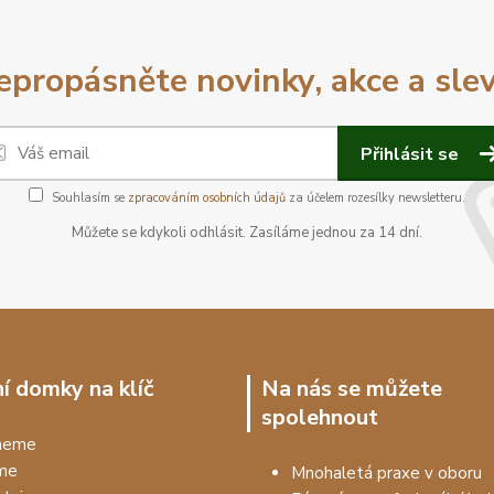
epropásněte novinky, akce a slev
Přihlásit se
Souhlasím se
zpracováním osobních údajů
za účelem rozesílky newsletteru.
Můžete se kdykoli odhlásit. Zasíláme jednou za 14 dní.
í domky na klíč
Na nás se můžete
spolehnout
dneme
me
Mnohaletá praxe v oboru