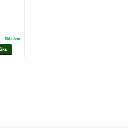
k
Skladem
šíku