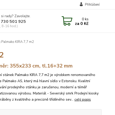
Přihlášení
 si rady? Zavolejte.
0
ks
 730 501 925
za
0 Kč
, 8-16 hod.)
k Palmako KIRA 7,7 m2
2
ěr: 355x233 cm, tl.16+32 mm
ní stánek Palmako KIRA 7,7 m2 je výrobkem renomovaného
e Palmako AS, který má hlavní sídlo v Estonsku. Kvalitní
vání prodejního stánku je zaručenou, moderní a téměř
tizovanou výrobou. Materiál - Severský smrk Prodejní kiosky
ráběny z kvalitního a precizně tříděného sev...
celý popis