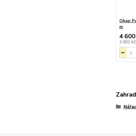
Okap Pa
m
4 600
3 802 K
Zahrad
Nářa