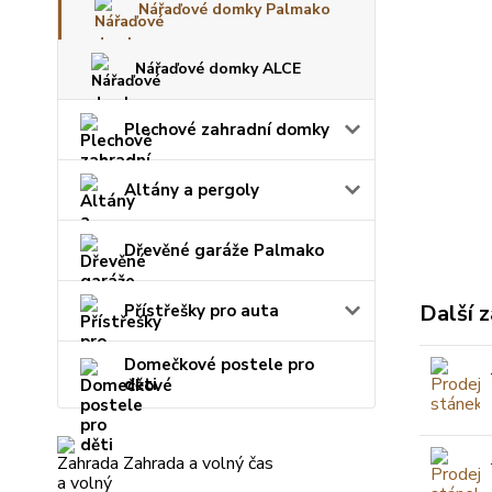
Nářaďové domky Palmako
Nářaďové domky ALCE
Plechové zahradní domky
Altány a pergoly
Dřevěné garáže Palmako
Další z
Přístřešky pro auta
Domečkové postele pro
děti
Zahrada a volný čas