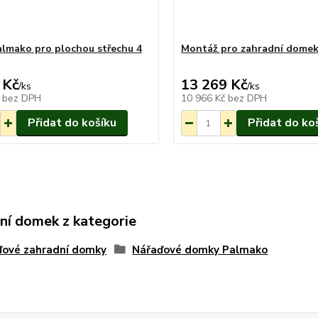
lmako pro plochou střechu 4
Montáž pro zahradní dome
 Kč
13 269 Kč
Na objednání
/
ks
/
ks
do 3-7 týdnů.
č
bez DPH
10 966 Kč
bez DPH
Přidat do košíku
Přidat do ko
ní domek z kategorie
ďové zahradní domky
Nářaďové domky Palmako