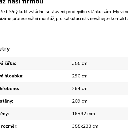
ž naší firmou
, že běžný kutil zvládne sestavení prodejního stánku sám. My víme, 
ízíme profesionální montáž, pro kalkulaci nás neváhejte kontak
etry
á šířka
355 cm
vá hloubka
290 cm
 hřebene
264 cm
 stěny
209 cm
těny
16+32 mm
í rozměr
355x233 cm