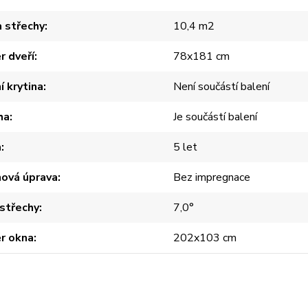
 střechy
10,4 m2
 dveří
78x181 cm
í krytina
Není součástí balení
ha
Je součástí balení
a
5 let
hová úprava
Bez impregnace
střechy
7,0°
r okna
202x103 cm