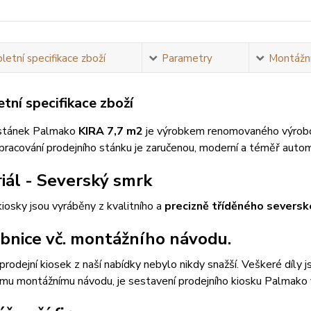
etní specifikace zboží
Parametry
Montážní
tní specifikace zboží
 stánek Palmako
KIRA 7,7 m2
je výrobkem renomovaného výrobce
zpracování prodejního stánku je zaručenou, moderní a téměř aut
iál - Severský smrk
kiosky jsou vyráběny z kvalitního a
precizně tříděného severs
bnice vč. montážního návodu.
prodejní kiosek z naší nabídky nebylo nikdy snažší. Veškeré díly
mu montážnímu návodu, je sestavení prodejního kiosku Palmako 