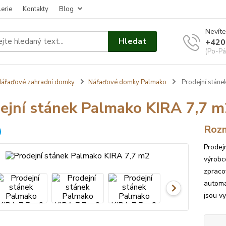
erie
Kontakty
Blog
Nevíte
Hledat
+420
(Po-Pá
ářaďové zahradní domky
Nářaďové domky Palmako
Prodejní stáne
ejní stánek Palmako KIRA 7,7 m
Rozm
Prodej
výrobc
zpraco
automa
jsou vy