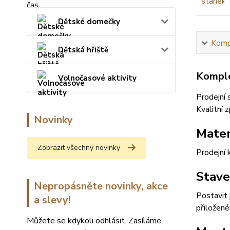
Dětské domečky
Kompl
Dětská hřiště
Komple
Volnočasové aktivity
Prodejní
Kvalitní 
Novinky
Mater
Zobrazit všechny novinky
Prodejní 
Stave
Nepropásněte novinky, akce
Postavit 
a slevy!
přiložené
Můžete se kdykoli odhlásit. Zasíláme