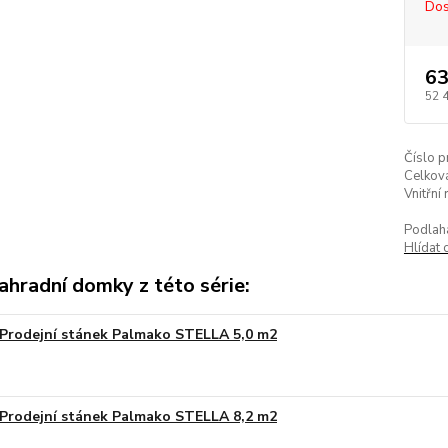
Dos
63
52 
Číslo p
Celkov
Vnitřní
Podlah
Hlídat 
ahradní domky z této série:
Prodejní stánek Palmako STELLA 5,0 m2
Na obj
Prodejní stánek Palmako STELLA 8,2 m2
Na obj