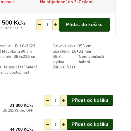
tupnost
Na objednání do 3-7 týdnů.
 500 Kč
/
ks
Přidat do košíku
479 Kč
bez DPH
roduktu:
EL16-3623
Celková šířka:
355 cm
á hloubka:
290 cm
Síla stěny:
16+32 mm
 rozměr:
355x233 cm
Střešní
Není součástí
krytina:
balení
a:
Je součástí balení
Záruka:
5 let
cenu / dostupnost
ednání do 3-7 týdnů.
Přidat do košíku
31 800 Kč
/
ks
26 281 Kč
bez DPH
ednání do 3-7 týdnů.
Přidat do košíku
44 700 Kč
/
ks