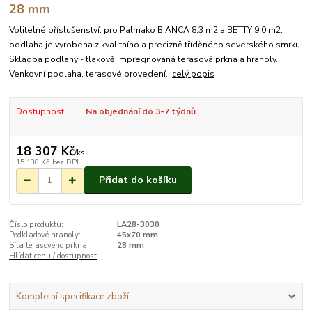
28 mm
Volitelné příslušenství, pro Palmako BIANCA 8,3 m2 a BETTY 9,0 m2,
podlaha je vyrobena z kvalitního a precizně tříděného severského smrku.
Skladba podlahy - tlakově impregnovaná terasová prkna a hranoly.
Venkovní podlaha, terasové provedení.
celý popis
Dostupnost
Na objednání do 3-7 týdnů.
18 307 Kč
/
ks
15 130 Kč
bez DPH
Přidat do košíku
Číslo produktu:
LA28-3030
Podkladové hranoly:
45x70 mm
Síla terasového prkna:
28 mm
Hlídat cenu / dostupnost
Kompletní specifikace zboží