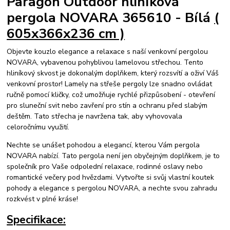
Paragon Outdoor hliníková
pergola NOVARA 365610 - Bílá
(
605x366x236 cm )
Objevte kouzlo elegance a relaxace s naší venkovní pergolou
NOVARA, vybavenou pohyblivou lamelovou střechou. Tento
hliníkový skvost je dokonalým doplňkem, který rozsvítí a oživí Váš
venkovní prostor! Lamely na střeše pergoly lze snadno ovládat
ručně pomocí kličky, což umožňuje rychlé přizpůsobení - otevření
pro sluneční svit nebo zavření pro stín a ochranu před slabým
deštěm. Tato střecha je navržena tak, aby vyhovovala
celoročnímu využití.
Nechte se unášet pohodou a elegancí, kterou Vám pergola
NOVARA nabízí. Tato pergola není jen obyčejným doplňkem, je to
společník pro Vaše odpolední relaxace, rodinné oslavy nebo
romantické večery pod hvězdami. Vytvořte si svůj vlastní koutek
pohody a elegance s pergolou NOVARA, a nechte svou zahradu
rozkvést v plné kráse!
Specifikace: