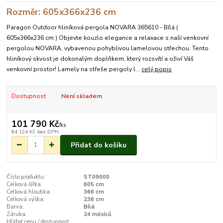
Rozměr: 605x366x236 cm
Paragon Outdoor hliníková pergola NOVARA 365610 - Bílá (
605x366x236 cm ) Objevte kouzlo elegance a relaxace s naší venkovní
pergolou NOVARA, vybavenou pohyblivou lamelovou střechou. Tento
hliníkový skvost je dokonalým doplňkem, který rozsvítí a oživí Váš
venkovní prostor! Lamely na střeše pergoly l...
celý popis
Dostupnost
Není skladem
101 790 Kč
/
ks
84 124 Kč
bez DPH
Přidat do košíku
Číslo produktu:
ST09000
Celková šířka:
605 cm
Celková hloubka:
366 cm
Celková výška:
236 cm
Barva:
Bílá
Záruka:
24 měsíců
Hlídat cenu / dostupnost