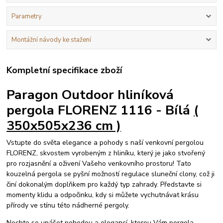
Parametry
Montážní návody ke stažení
Kompletní specifikace zboží
Paragon Outdoor hliníková
pergola FLORENZ 1116 - Bílá
(
350x505x236 cm )
Vstupte do světa elegance a pohody s naší venkovní pergolou
FLORENZ, skvostem vyrobeným z hliníku, který je jako stvořený
pro rozjasnění a oživení Vašeho venkovního prostoru! Tato
kouzelná pergola se pyšní možností regulace sluneční clony, což ji
činí dokonalým doplňkem pro každý typ zahrady. Představte si
momenty klidu a odpočinku, kdy si můžete vychutnávat krásu
přírody ve stínu této nádherné pergoly.
Nechte se unášet pohodou a elegancí, kterou Vám pergola