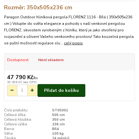
Rozměr: 350x505x236 cm
Paragon Outdoor hliníková pergola FLORENZ 1116 - Bílá ( 350x505x236
cm ) Vstupte do světa elegance a pohody s naší venkovní pergolou
FLORENZ, skvostem vyrobeným z hliníku, který je jako stvořený pro
rozjasnění a oživení Vašeho venkovního prostoru! Tato kouzelná pergola
se pyšní možností regulace slu...
celý popis
Dostupnost
Není skladem
47 790 Kč
/
ks
39 496 Kč
bez DPH
Přidat do košíku
Číslo produktu:
ST05001
Celková šířka:
505 cm
Celková hloubka:
350 cm
Celková výška:
236 cm
Barva:
Bílá
Váha:
100 kg
Záruka:
24 měsíců