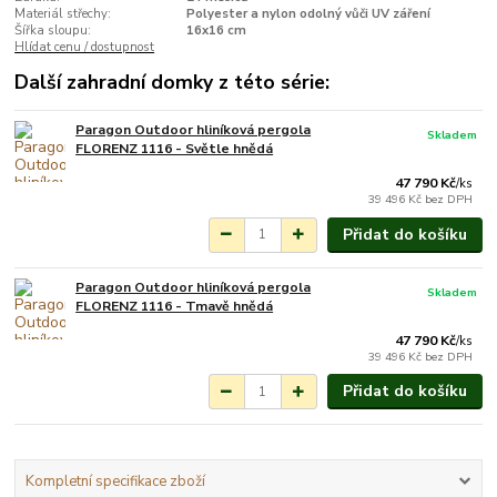
Materiál střechy:
Polyester a nylon odolný vůči UV záření
Šířka sloupu:
16x16 cm
Hlídat cenu / dostupnost
Další zahradní domky z této série:
Paragon Outdoor hliníková pergola
Skladem
FLORENZ 1116 - Světle hnědá
47 790 Kč
/
ks
39 496 Kč
bez DPH
Přidat do košíku
Paragon Outdoor hliníková pergola
Skladem
FLORENZ 1116 - Tmavě hnědá
47 790 Kč
/
ks
39 496 Kč
bez DPH
Přidat do košíku
Kompletní specifikace zboží