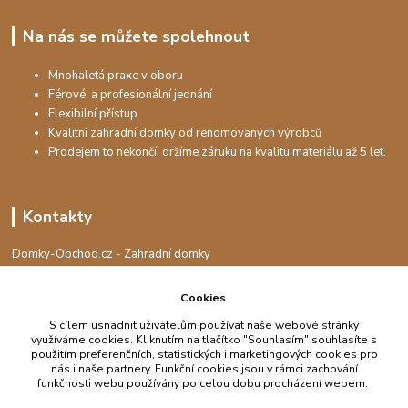
Na nás se můžete spolehnout
Mnohaletá praxe v oboru
Férové a profesionální jednání
Flexibilní přístup
Kvalitní zahradní domky od renomovaných výrobců
Prodejem to nekončí, držíme záruku na kvalitu materiálu až 5 let.
Kontakty
Domky-Obchod.cz - Zahradní domky
+420 730 501 925
(Po-Pá, 8-16 hod.)
Cookies
info@domky-obchod.cz
S cílem usnadnit uživatelům používat naše webové stránky
využíváme cookies. Kliknutím na tlačítko "Souhlasím" souhlasíte s
použitím preferenčních, statistických i marketingových cookies pro
nás i naše partnery. Funkční cookies jsou v rámci zachování
funkčnosti webu používány po celou dobu procházení webem.