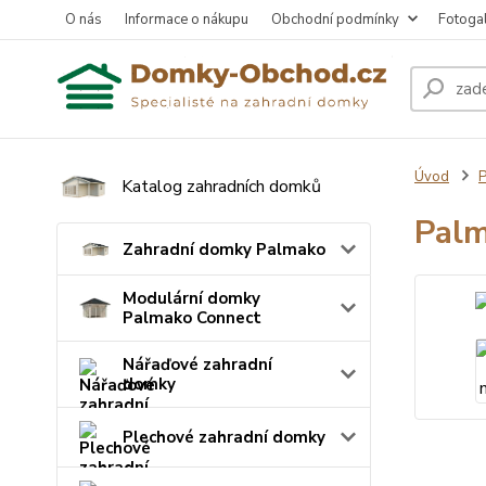
O nás
Informace o nákupu
Obchodní podmínky
Fotogal
Úvod
P
Katalog zahradních domků
Palm
Zahradní domky Palmako
Modulární domky
Palmako Connect
Nářaďové zahradní
domky
Plechové zahradní domky