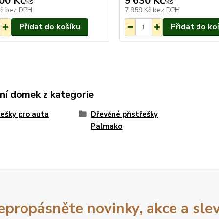
00 Kč
9 630 Kč
Na objednání
/
ks
/
ks
do 3-7 týdnů.
Kč
bez DPH
7 959 Kč
bez DPH
Přidat do košíku
Přidat do ko
ní domek z kategorie
řešky pro auta
Dřevěné přístřešky
Palmako
epropásněte novinky, akce a slev