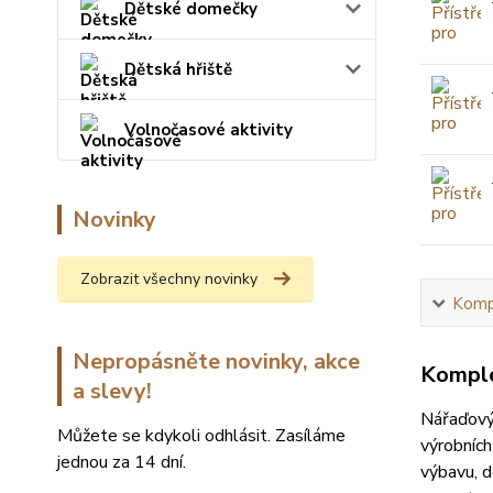
Dětské domečky
Dětská hřiště
Volnočasové aktivity
Novinky
Zobrazit všechny novinky
Kompl
Nepropásněte novinky, akce
Komple
a slevy!
Nářaďov
Můžete se kdykoli odhlásit. Zasíláme
výrobních
jednou za 14 dní.
výbavu, d