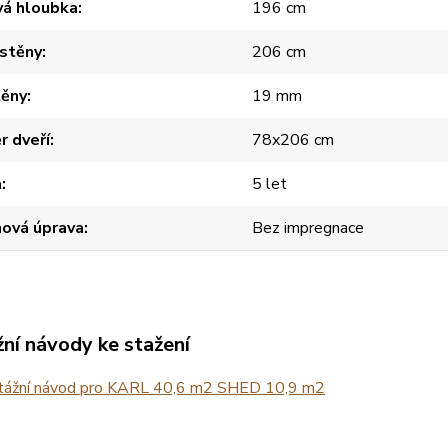
vá hloubka
196 cm
 stěny
206 cm
těny
19 mm
 dveří
78x206 cm
a
5 let
hová úprava
Bez impregnace
ní návody ke stažení
ážní návod pro KARL 40,6 m2 SHED 10,9 m2