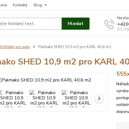
erie
Kontakty
Blog
Nevíte
Hledat
+420
(Po-Pá
řístřešky pro auta
Palmako SHED 10,9 m2 pro KARL 40,6 m2
ako SHED 10,9 m2 pro KARL 40
555x
Nářaďo
vyrobe
postup
volite
doporuč