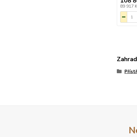
108 8
89 917 
Zahrad
Příst
N