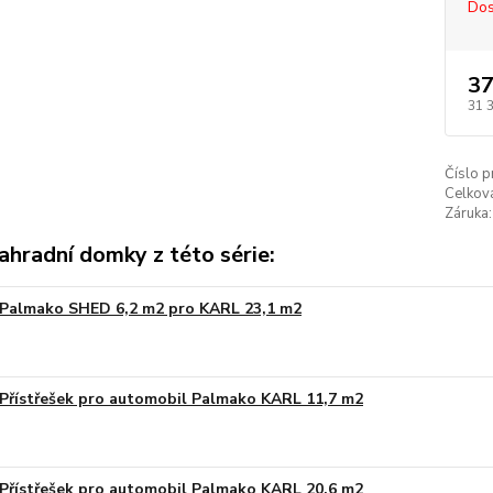
Dos
37
31 
Číslo p
Celkov
Záruka:
ahradní domky z této série:
Palmako SHED 6,2 m2 pro KARL 23,1 m2
Na obj
Přístřešek pro automobil Palmako KARL 11,7 m2
Na obj
Přístřešek pro automobil Palmako KARL 20,6 m2
Na obj