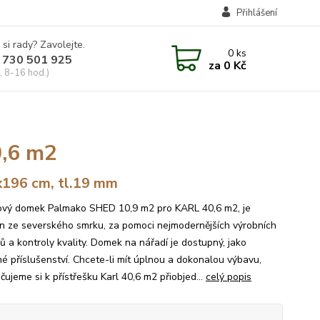
Přihlášení
 si rady? Zavolejte.
0
ks
 730 501 925
za
0 Kč
, 8-16 hod.)
,6 m2
196 cm, tl.19 mm
vý domek Palmako SHED 10,9 m2 pro KARL 40,6 m2, je
n ze severského smrku, za pomoci nejmodernějších výrobních
ů a kontroly kvality. Domek na nářadí je dostupný, jako
lné příslušenství. Chcete-li mít úplnou a dokonalou výbavu,
ujeme si k přístřešku Karl 40,6 m2 přiobjed...
celý popis