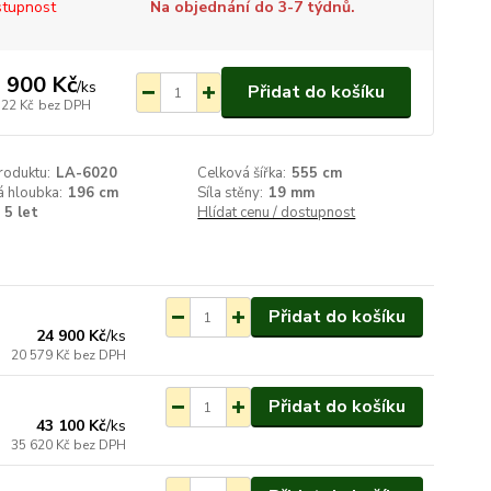
tupnost
Na objednání do 3-7 týdnů.
 900 Kč
/
ks
Přidat do košíku
322 Kč
bez DPH
roduktu:
LA-6020
Celková šířka:
555 cm
á hloubka:
196 cm
Síla stěny:
19 mm
5 let
Hlídat cenu / dostupnost
ednání do 3-7 týdnů.
Přidat do košíku
24 900 Kč
/
ks
20 579 Kč
bez DPH
ednání do 3-7 týdnů.
Přidat do košíku
43 100 Kč
/
ks
35 620 Kč
bez DPH
ednání do 3-7 týdnů.