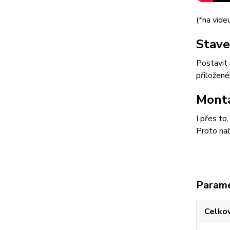
(*na videu
Stave
Postavit 
přiložen
Montá
I přes to
Proto nab
Param
Celkov