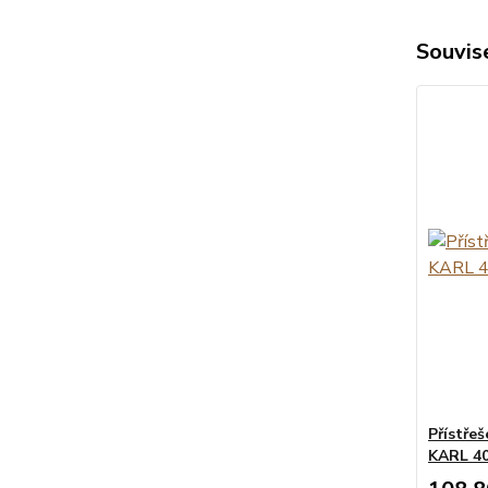
Souvise
Přístře
KARL 40