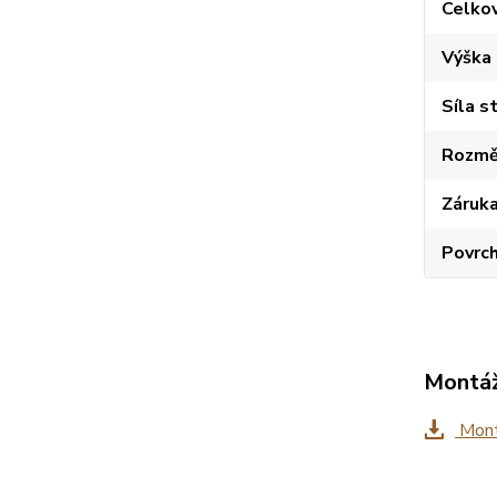
Celko
Výška
Síla s
Rozměr
Záruk
Povrc
Montáž
Mont