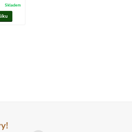
Skladem
šíku
y!