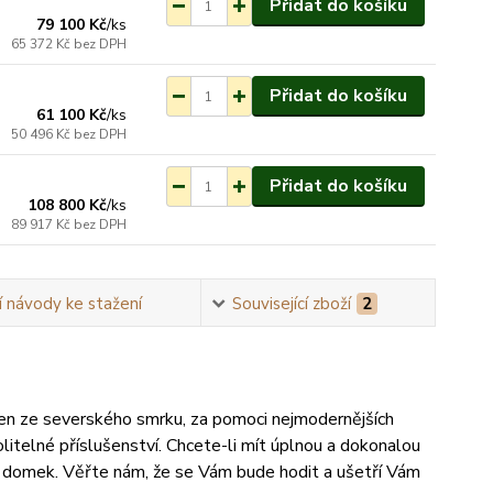
Přidat do košíku
79 100 Kč
/
ks
65 372 Kč
bez DPH
ednání do 3-7 týdnů.
Přidat do košíku
61 100 Kč
/
ks
50 496 Kč
bez DPH
ednání do 3-7 týdnů.
Přidat do košíku
108 800 Kč
/
ks
89 917 Kč
bez DPH
 návody ke stažení
Související zboží
2
ben ze severského smrku, za pomoci nejmodernějších
litelné příslušenství. Chcete-li mít úplnou a dokonalou
ý domek. Věřte nám, že se Vám bude hodit a ušetří Vám