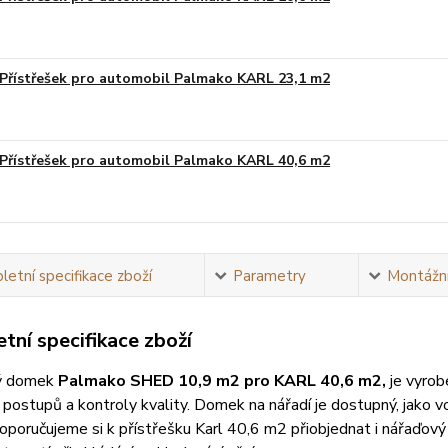
Přístřešek pro automobil Palmako KARL 23,1 m2
Na obj
Přístřešek pro automobil Palmako KARL 40,6 m2
Na obj
etní specifikace zboží
Parametry
Montážní
tní specifikace zboží
ý domek
Palmako SHED 10,9 m2 pro KARL 40,6 m2,
je vyro
 postupů a kontroly kvality. Domek na nářadí je dostupný, jako vo
oporučujeme si k přístřešku Karl 40,6 m2 přiobjednat i nářaďov