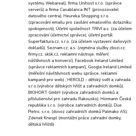
systému Webareal), firma Unihost s.r.o. (správce
serverů) a firma Casablanca INT (provozovatel
datového centra), Heureka Shopping s.r.o.
(zpracování emailu pro zasílání emailového dotazníku
spokojenosti), Účetní společnost TRIVI a.s. (za účelem
zpracování účetnictví správce), účetní portál
Superfaktura.cz, s.r.o. (za účelem vystavení daňových
dokladů), Seznam.cz, a.s. (zejména služby zbozi.cz,
firmy.cz, sklik.cz, reklamní nástroje, měření
náštěvnosti a konverzí), Facebook Ireland Limited
(správce reklamních kampaní), Google Ireland Limited
(měřešní návštěvnosti webu správce, reklamní
kampaně pro web) , HEROLD - dětský svět a zahrada
s.r.o.(výrobce dětských hřišť a zahradních domků),
BIOHORT GmbH (výrobce zahradních domků a
příslušenství pro zahradu Rakousko), Hörmann Česká
republika s.r.o. (výrobce zahradních domků), Due
Pietro, s.r.o. (dovoz zahradních domků Palmako AS).
Zdenek Knespl (montážní práce zahradní domky,
dětská hřiště)