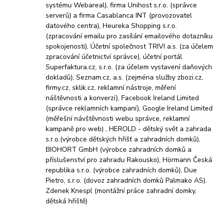
systému Webareal), firma Unihost s.r.o. (správce
serverů) a firma Casablanca INT (provozovatel
datového centra), Heureka Shopping s.r.o.
(zpracování emailu pro zasílání emailového dotazníku
spokojenosti), Účetní společnost TRIVI a.s. (za účelem
zpracování účetnictví správce), účetní portál
Superfaktura.cz, s.r.o. (za účelem vystavení daňových
dokladů), Seznam.cz, a.s. (zejména služby zbozi.cz,
firmy.cz, sklik.cz, reklamní nástroje, měření
náštěvnosti a konverzí), Facebook Ireland Limited
(správce reklamních kampaní), Google Ireland Limited
(měřešní návštěvnosti webu správce, reklamní
kampaně pro web) , HEROLD - dětský svět a zahrada
s.r.o.(výrobce dětských hřišť a zahradních domků),
BIOHORT GmbH (výrobce zahradních domků a
příslušenství pro zahradu Rakousko), Hörmann Česká
republika s.r.o. (výrobce zahradních domků), Due
Pietro, s.r.o. (dovoz zahradních domků Palmako AS).
Zdenek Knespl (montážní práce zahradní domky,
dětská hřiště)