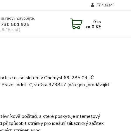
Přihlášení
 si rady? Zavolejte.
0
ks
 730 501 925
za
0 Kč
, 8-16 hod.)
rti s.r.o., se sídlem v Onomyšl 69, 285 04, IČ
ze , oddíl C, vložka 373847 (dále jen „prodávající“
ěvníkově počítači, a které poskytuje internetový
d přizpůsobit stránky pro ideální zákaznický zážitek,
bových stránek apod.