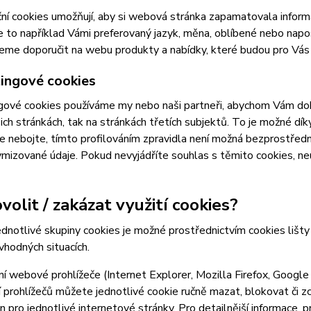
ní cookies umožňují, aby si webová stránka zapamatovala inform
e to například Vámi preferovaný jazyk, měna, oblíbené nebo nap
e doporučit na webu produkty a nabídky, které budou pro Vás c
ingové cookies
ové cookies používáme my nebo naši partneři, abychom Vám doká
šich stránkách, tak na stránkách třetích subjektů. To je možné dí
e nebojte, tímto profilováním zpravidla není možná bezprostředn
izované údaje. Pokud nevyjádříte souhlas s těmito cookies, neu
volit / zakázat využití cookies?
ednotlivé skupiny cookies je možné prostřednictvím cookies lišt
 vhodných situacích.
í webové prohlížeče (Internet Explorer, Mozilla Firefox, Google
 prohlížečů můžete jednotlivé cookie ručně mazat, blokovat či zce
en pro jednotlivé internetové stránky. Pro detailnější informace, 