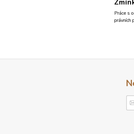
Zmín
Práce s o
právních 
N