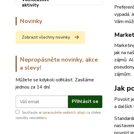
Preferenč
vypadá. J
Novinky
Vám můžem
Market
Zobrazit všechny novinky
Marketing
jak na na
Nepropásněte novinky, akce
zájmů. Al
a slevy!
pseudonym
zájmům.
Můžete se kdykoli odhlásit. Zasíláme
Jak po
jednou za 14 dní.
Povolit j
Přihlásit se
a dalších
Souhlasím se
zpracováním osobních údajů
za účelem
Standardn
rozesílky newsletteru.
nastavení
povolit j