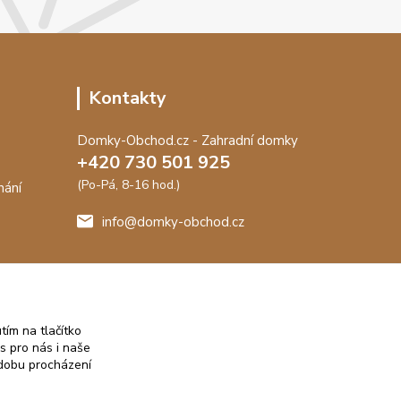
Kontakty
Domky-Obchod.cz - Zahradní domky
+420 730 501 925
(Po-Pá, 8-16 hod.)
nání
info@domky-obchod.cz
me záruku
t.
tím na tlačítko
s pro nás i naše
 dobu procházení