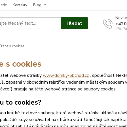
erie
Kontakty
Blog
Nevíte
Hledat
+420
(Po-Pá
ráce s cookies
e s cookies
atel webové stránky
www.domky-obchod.cz
, společnost NekHo
, zapsaná v obchodním rejstříku vedeném městským soudem v Pra
ávce“) pracuje na této webové stránce se soubory cookies.
ou to cookies?
sou krátké textové soubory, které webová stránka ukládá v návšt
 pokaždé, když se uživatel na stránku vrátí. Umožňují tak napříkla
určitý obsah šitý právě Vám na míru, analyzovat návštěvnost we