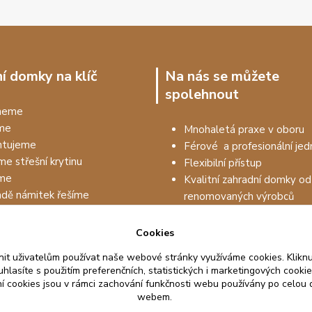
í domky na klíč
Na nás se můžete
spolehnout
dneme
me
Mnohaletá praxe v oboru
tujeme
Férové a profesionální jed
me střešní krytinu
Flexibilní přístup
me
Kvalitní zahradní domky od
adě námitek řešíme
renomovaných výrobců
Prodejem to nekončí, drží
na kvalitu materiálu až 5 le
Cookies
it uživatelům používat naše webové stránky využíváme cookies. Kliknu
hlasíte s použitím preferenčních, statistických i marketingových cookie
ní cookies jsou v rámci zachování funkčnosti webu používány po celou
webem.