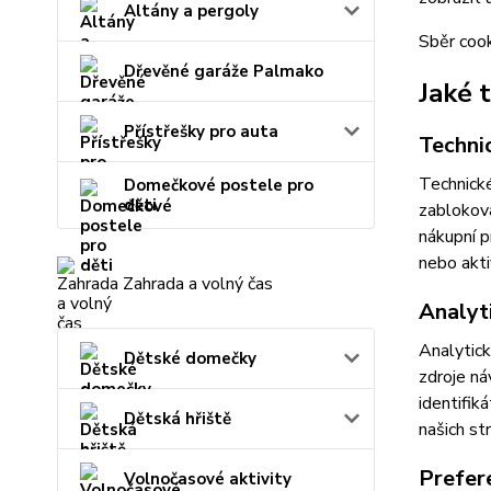
Altány a pergoly
Sběr cook
Dřevěné garáže Palmako
Jaké 
Přístřešky pro auta
Techni
Technické
Domečkové postele pro
děti
zabloková
nákupní p
nebo akti
Zahrada a volný čas
Analyt
Analytick
Dětské domečky
zdroje ná
identifik
Dětská hřiště
našich st
Prefer
Volnočasové aktivity