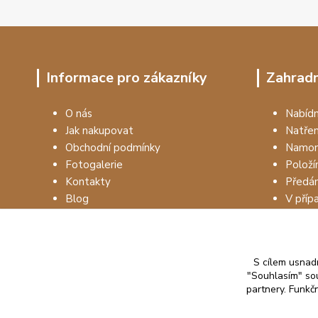
Informace pro zákazníky
Zahradn
O nás
Nabí
Jak nakupovat
Natře
Obchodní podmínky
Namon
Fotogalerie
Položí
Kontakty
Předá
Blog
V příp
S cílem usnadn
"Souhlasím" sou
partnery. Funkč