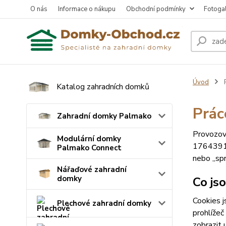
O nás
Informace o nákupu
Obchodní podmínky
Fotogal
Úvod
P
Katalog zahradních domků
Prác
Zahradní domky Palmako
Provozov
Modulární domky
17643911
Palmako Connect
nebo „spr
Nářaďové zahradní
domky
Co js
Cookies j
Plechové zahradní domky
prohlížeč
zobrazit 