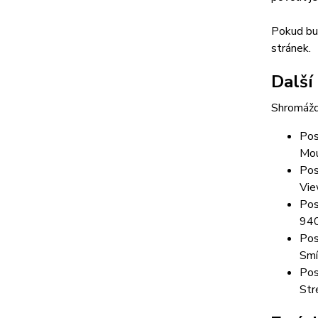
Pokud bud
stránek.
Další
Shromážd
Pos
Mou
Pos
Vie
Pos
94
Pos
Smí
Pos
Str