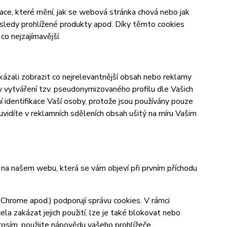
ace, které mění, jak se webová stránka chová nebo jak
osledy prohlížené produkty apod. Díky těmto cookies
o nejzajímavější.
zali zobrazit co nejrelevantnější obsah nebo reklamy
ky vytváření tzv. pseudonymizovaného profilu dle Vašich
í identifikace Vaší osoby, protože jsou používány pouze
vidíte v reklamních sděleních obsah ušitý na míru Vašim
y na našem webu, která se vám objeví při prvním příchodu
 Chrome apod.) podporují správu cookies. V rámci
la zakázat jejich použití, lze je také blokovat nebo
prosím, použijte nápovědu vašeho prohlížeče.