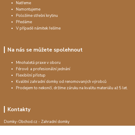
Natřeme
Namontujeme
Položíme střešní krytinu
Předáme
V případě námitek řešíme
Na nás se můžete spolehnout
Mnohaletá praxe v oboru
Férové a profesionální jednání
Flexibilní přístup
Kvalitní zahradní domky od renomovaných výrobců
Prodejem to nekončí, držíme záruku na kvalitu materiálu až 5 let.
Kontakty
Domky-Obchod.cz - Zahradní domky
+420 730 501 925
(Po-Pá, 8-16 hod.)