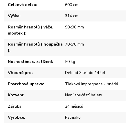
Celková délka
600 cm
Výška
314 cm
Rozměr hranolů ( věže,
90x90 mm
mostek )
Rozměr hranolů ( houpačka
70x70 mm
)
Nosnost/max. zatížení
50 kg
Vhodné pro
Děti od 3 let do 14 let
Povrchová úprava
Tlaková impregnace - hnědá
Kotvení
Není součástí balení
Záruka
24 měsíců
Výrobce
Palmako