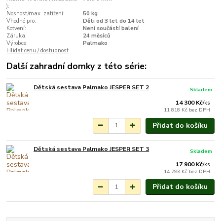
):
Nosnost/max. zatížení:
50 kg
Vhodné pro:
Děti od 3 let do 14 let
Kotvení:
Není součástí balení
Záruka:
24 měsíců
Výrobce:
Palmako
Hlídat cenu / dostupnost
Další zahradní domky z této série:
Dětská sestava Palmako JESPER SET 2
Skladem
14 300 Kč
/
ks
11 818 Kč
bez DPH
Přidat do košíku
Dětská sestava Palmako JESPER SET 3
Skladem
17 900 Kč
/
ks
14 793 Kč
bez DPH
Přidat do košíku