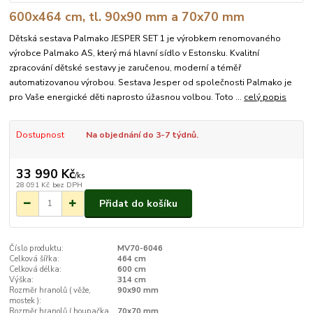
600x464 cm, tl. 90x90 mm a 70x70 mm
Dětská sestava Palmako JESPER SET 1 je výrobkem renomovaného
výrobce Palmako AS, který má hlavní sídlo v Estonsku. Kvalitní
zpracování dětské sestavy je zaručenou, moderní a téměř
automatizovanou výrobou. Sestava Jesper od společnosti Palmako je
pro Vaše energické děti naprosto úžasnou volbou. Toto ...
celý popis
Dostupnost
Na objednání do 3-7 týdnů.
33 990 Kč
/
ks
28 091 Kč
bez DPH
Přidat do košíku
Číslo produktu:
MV70-6046
Celková šířka:
464 cm
Celková délka:
600 cm
Výška:
314 cm
Rozměr hranolů ( věže,
90x90 mm
mostek ):
Rozměr hranolů ( houpačka
70x70 mm