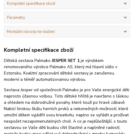
Kompletní specifikace zboží
Parametry
Montážní návody ke stažení
Kompletní specifikace zboží
Dětská sestava Palmako
JESPER SET 1
je výrobkem
renomovaného výrobce Palmako AS, který má hlavní sídlo v
Estonsku. Kvalitní zpracování dětské sestavy je zaručenou,
moderní a téměř automatizovanou výrobou.
Sestava Jesper od společnosti Palmako je pro Vaše energické děti
naprosto úžasnou volbou. Toto dětské hřiště je navrženo s láskou
a ohledem na dobrodružné povahy, které touží po hravé zábavě.
Nabízí širokou škálu herních prvků a nekonečných možností, které
umožní dětem vyjádřit svou kreativitu, naplno se vyřádit a prožívat
nespočet nezapomenutelných chvil. A co je nejdůležitější, s touto
sestavou se Vaše děti budou cítit šťastné a naplněné radostí,
protože budou moci sdílet svá dobrodružství s mnoha kamarády.