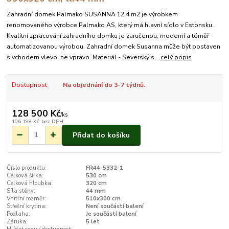
Zahradní domek Palmako SUSANNA 12,4 m2 je výrobkem
renomovaného výrobce Palmako AS, který má hlavní sídlo v Estonsku.
Kvalitní zpracování zahradního domku je zaručenou, moderní a téměř
automatizovanou výrobou. Zahradní domek Susanna může být postaven
s vchodem vlevo, ne vpravo. Materiál - Severský s...
celý popis
Dostupnost
Na objednání do 3-7 týdnů.
128 500 Kč
/
ks
106 198 Kč
bez DPH
Přidat do košíku
Číslo produktu:
FR44-5332-1
Celková šířka:
530 cm
Celková hloubka:
320 cm
Síla stěny:
44 mm
Vnitřní rozměr:
510x300 cm
Střešní krytina:
Není součástí balení
Podlaha:
Je součástí balení
Záruka:
5 let