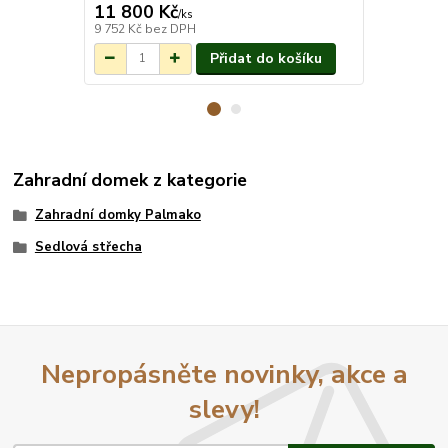
11 800 Kč
26 540 
Na objednání do
/
ks
3-7 týdnů.
9 752 Kč
bez DPH
21 934 Kč
be
Přidat do košíku
Zahradní domek z kategorie
Zahradní domky Palmako
Sedlová střecha
Nepropásněte novinky, akce a
slevy!