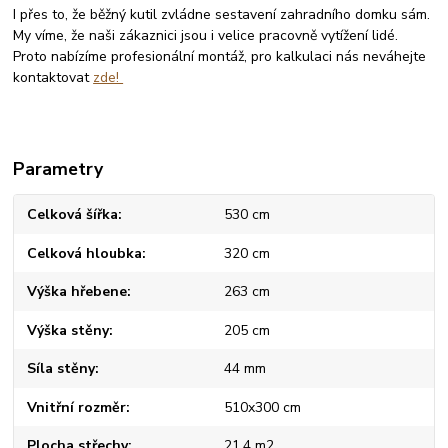
I přes to, že běžný kutil zvládne sestavení zahradního domku sám.
My víme, že naši zákaznici jsou i velice pracovně vytížení lidé.
Proto nabízíme profesionální montáž, pro kalkulaci nás neváhejte
kontaktovat
zde!
Parametry
Celková šířka
530 cm
Celková hloubka
320 cm
Výška hřebene
263 cm
Výška stěny
205 cm
Síla stěny
44 mm
Vnitřní rozměr
510x300 cm
Plocha střechy
21,4 m2