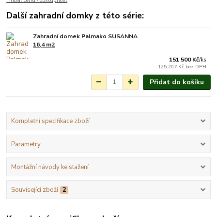
Hlídat cenu / dostupnost
Další zahradní domky z této série:
Zahradní domek Palmako SUSANNA
Na objednání do 3-7
16,4 m2
týdnů.
151 500 Kč
/
ks
125 207 Kč
bez DPH
Přidat do košíku
Kompletní specifikace zboží
Parametry
Montážní návody ke stažení
Související zboží
2