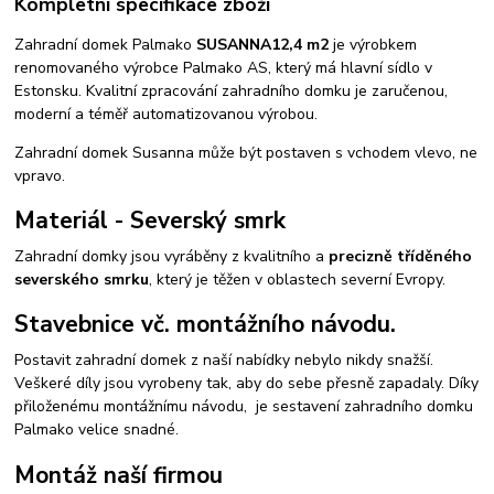
Kompletní specifikace zboží
Zahradní domek Palmako
SUSANNA
12,4 m2
je výrobkem
renomovaného výrobce Palmako AS, který má hlavní sídlo v
Estonsku. Kvalitní zpracování zahradního domku je zaručenou,
moderní a téměř automatizovanou výrobou.
Zahradní domek Susanna může být postaven s vchodem vlevo, ne
vpravo.
Materiál - Severský smrk
Zahradní domky jsou vyráběny z kvalitního a
precizně tříděného
severského smrku
, který je těžen v oblastech severní Evropy.
Stavebnice vč. montážního návodu.
Postavit zahradní domek z naší nabídky nebylo nikdy snažší.
Veškeré díly jsou vyrobeny tak, aby do sebe přesně zapadaly. Díky
přiloženému montážnímu návodu, je sestavení zahradního domku
Palmako velice snadné.
Montáž naší firmou