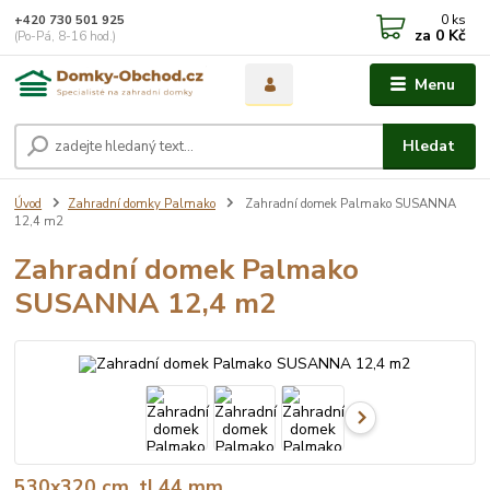
0
ks
+420 730 501 925
za
0 Kč
(Po-Pá, 8-16 hod.)
Menu
Hledat
Úvod
Zahradní domky Palmako
Zahradní domek Palmako SUSANNA
12,4 m2
Zahradní domek Palmako
SUSANNA 12,4 m2
530x320 cm, tl.44 mm