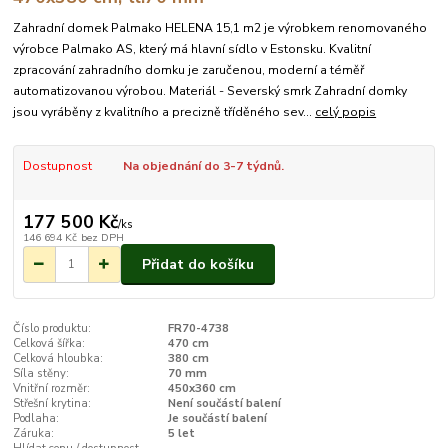
Zahradní domek Palmako HELENA 15,1 m2 je výrobkem renomovaného
výrobce Palmako AS, který má hlavní sídlo v Estonsku. Kvalitní
zpracování zahradního domku je zaručenou, moderní a téměř
automatizovanou výrobou. Materiál - Severský smrk Zahradní domky
jsou vyráběny z kvalitního a precizně tříděného sev...
celý popis
Dostupnost
Na objednání do 3-7 týdnů.
177 500 Kč
/
ks
146 694 Kč
bez DPH
Přidat do košíku
Číslo produktu:
FR70-4738
Celková šířka:
470 cm
Celková hloubka:
380 cm
Síla stěny:
70 mm
Vnitřní rozměr:
450x360 cm
Střešní krytina:
Není součástí balení
Podlaha:
Je součástí balení
Záruka:
5 let