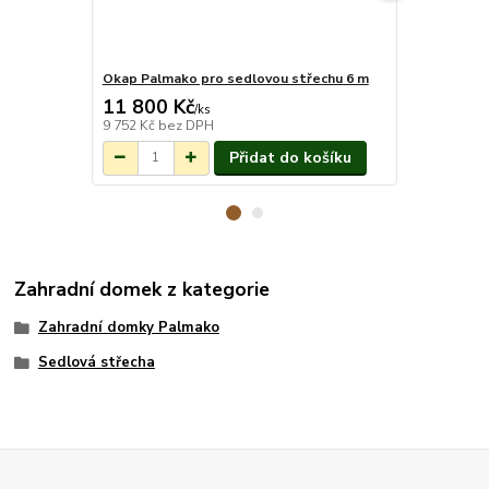
Okap Palmako pro sedlovou střechu 6 m
Montáž pro
11 800 Kč
26 540 
Na objednání do
/
ks
3-7 týdnů.
9 752 Kč
bez DPH
21 934 Kč
be
Přidat do košíku
Zahradní domek z kategorie
Zahradní domky Palmako
Sedlová střecha