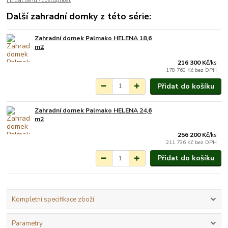
Hlídat cenu / dostupnost
Další zahradní domky z této série:
Zahradní domek Palmako HELENA 18,6
Na objednání do 3-7
m2
týdnů.
216 300 Kč
/
ks
178 760 Kč
bez DPH
Přidat do košíku
Zahradní domek Palmako HELENA 24,6
Na objednání do 3-7
m2
týdnů.
256 200 Kč
/
ks
211 736 Kč
bez DPH
Přidat do košíku
Kompletní specifikace zboží
Parametry