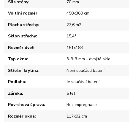
Síla stěny
70 mm
Vnitřní rozměr
450x360 cm
Plocha střechy
27,6 m2
Sklon střechy
15,4°
Rozměr dveří
151x183
Typ okna
3-9-3 mm - dvojité sklo
Střešní krytina
Není součástí balení
Podlaha
Je součástí balení
Záruka
5 let
Povrchová úprava
Bez impregnace
Rozměr okna
117x92 cm