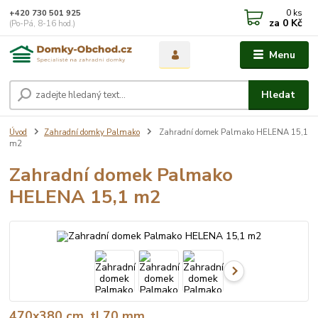
0
ks
+420 730 501 925
za
0 Kč
(Po-Pá, 8-16 hod.)
Menu
Hledat
Úvod
Zahradní domky Palmako
Zahradní domek Palmako HELENA 15,1
m2
Zahradní domek Palmako
HELENA 15,1 m2
470x380 cm, tl.70 mm