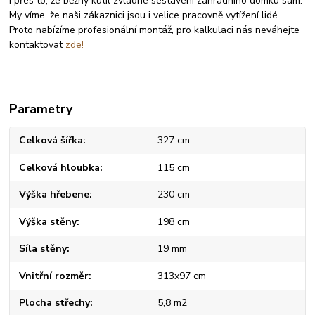
I přes to, že běžný kutil zvládne sestavení zahradního domku sám.
My víme, že naši zákaznici jsou i velice pracovně vytížení lidé.
Proto nabízíme profesionální montáž, pro kalkulaci nás neváhejte
kontaktovat
zde!
Parametry
Celková šířka
327 cm
Celková hloubka
115 cm
Výška hřebene
230 cm
Výška stěny
198 cm
Síla stěny
19 mm
Vnitřní rozměr
313x97 cm
Plocha střechy
5,8 m2