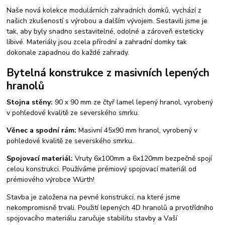
Naše nová kolekce modulárních zahradních domků, vychází z
našich zkušeností s výrobou a dalším vývojem. Sestavili jsme je
tak, aby byly snadno sestavitelné, odolné a zároveň esteticky
líbivé. Materiály jsou zcela přírodní a zahradní domky tak
dokonale zapadnou do každé zahrady.
Bytelná konstrukce z masivních lepených
hranolů
Stojna stěny:
90 x 90 mm ze čtyř lamel lepený hranol, vyrobený
v pohledové kvalitě ze severského smrku.
Věnec a spodní rám:
Masivní 45x90 mm hranol, vyrobený v
pohledové kvalitě ze severského smrku.
Spojovací materiál:
Vruty 6x100mm a 6x120mm bezpečně spojí
celou konstrukci. Používáme prémiový spojovací materiál od
prémiového výrobce Würth!
Stavba je založena na pevné konstrukci, na které jsme
nekompromisně trvali. Použití lepených 4D hranolů a prvotřídního
spojovacího materiálu zaručuje stabilitu stavby a Vaší