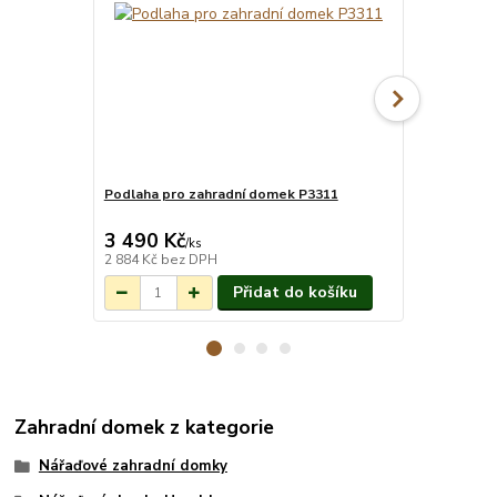
Podlaha pro zahradní domek P3311
Panel s okn
plné panely
3 490 Kč
365 Kč
Vyrobíme do 5
/
ks
/
ks
dní.
2 884 Kč
bez DPH
302 Kč
bez 
Přidat do košíku
Zahradní domek z kategorie
Nářaďové zahradní domky