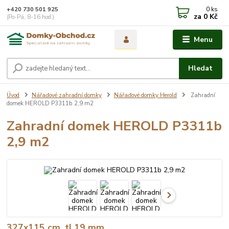
0
ks
+420 730 501 925
za
0 Kč
(Po-Pá, 8-16 hod.)
Menu
Hledat
Úvod
Nářaďové zahradní domky
Nářaďové domky Herold
Zahradní
domek HEROLD P3311b 2,9 m2
Zahradní domek HEROLD P3311b
2,9 m2
327x115 cm, tl.19 mm