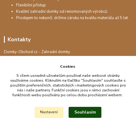
Flexibilní přístup
Kvalitní zahradní domky od renomovaných výrobců
Prodejem to nekončí, držíme záruku na kvalitu materiálu až 5 let.
Kontakty
Domky-Obchod.cz - Zahradní domky
+420 730 501 925
(Po-Pá, 8-16 hod.)
Cookies
info@domky-obchod.cz
S cílem usnadnit uživatelům používat naše webové stránky
využíváme cookies. Kliknutím na tlačítko "Souhlasím" souhlasíte s
použitím preferenčních, statistických i marketingových cookies pro
nás i naše partnery. Funkční cookies jsou v rámci zachování
funkčnosti webu používány po celou dobu procházení webem.
Upravit sběr cookies.
Souhlasím
Nastavení
Vytvořeno na
Eshop-rychle.cz