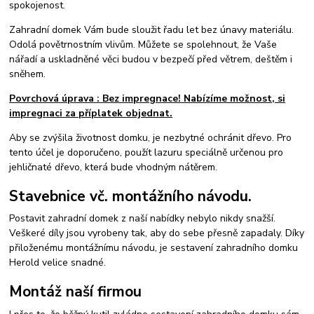
spokojenost.
Zahradní domek Vám bude sloužit řadu let bez únavy materiálu.
Odolá povětrnostním vlivům. Můžete se spolehnout, že Vaše
nářadí a uskladněné věci budou v bezpečí před větrem, deštěm i
sněhem.
Povrchová úprava : Bez impregnace! Nabízíme možnost, si
impregnaci za příplatek objednat.
Aby se zvýšila životnost domku, je nezbytné ochránit dřevo. Pro
tento účel je doporučeno, použít lazuru speciálně určenou pro
jehličnaté dřevo, která bude vhodným nátěrem.
Stavebnice vč. montážního návodu.
Postavit zahradní domek z naší nabídky nebylo nikdy snažší.
Veškeré díly jsou vyrobeny tak, aby do sebe přesně zapadaly. Díky
přiloženému montážnímu návodu, je sestavení zahradního domku
Herold velice snadné.
Montáž naší firmou