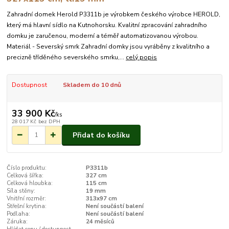
Zahradní domek Herold P3311b je výrobkem českého výrobce HEROLD,
který má hlavní sídlo na Kutnohorsku. Kvalitní zpracování zahradního
domku je zaručenou, moderní a téměř automatizovanou výrobou.
Materiál - Severský smrk Zahradní domky jsou vyráběny z kvalitního a
precizně tříděného severského smrku,...
celý popis
Dostupnost
Skladem do 10 dnů
33 900 Kč
/
ks
28 017 Kč
bez DPH
Přidat do košíku
Číslo produktu:
P3311b
Celková šířka:
327 cm
Celková hloubka:
115 cm
Síla stěny:
19 mm
Vnitřní rozměr:
313x97 cm
Střešní krytina:
Není součástí balení
Podlaha:
Není součástí balení
Záruka:
24 měsíců