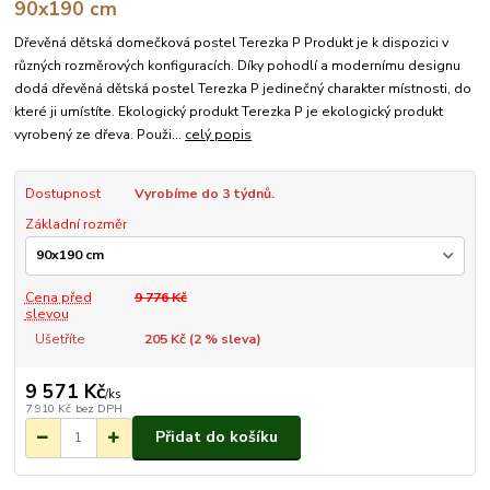
90x190 cm
Dřevěná dětská domečková postel Terezka P Produkt je k dispozici v
různých rozměrových konfiguracích. Díky pohodlí a modernímu designu
dodá dřevěná dětská postel Terezka P jedinečný charakter místnosti, do
které ji umístíte. Ekologický produkt Terezka P je ekologický produkt
vyrobený ze dřeva. Použi...
celý popis
Dostupnost
Vyrobíme do 3 týdnů.
Základní rozměr
Cena před
9 776 Kč
slevou
Ušetříte
205 Kč (
2
% sleva)
9 571 Kč
/
ks
7 910 Kč
bez DPH
Přidat do košíku