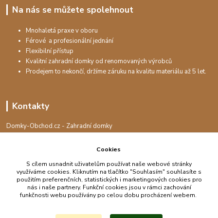
Na nás se můžete spolehnout
Mnohaletá praxe v oboru
Férové a profesionální jednání
Flexibilní přístup
Kvalitní zahradní domky od renomovaných výrobců
Prodejem to nekončí, držíme záruku na kvalitu materiálu až 5 let.
Kontakty
Domky-Obchod.cz - Zahradní domky
+420 730 501 925
(Po-Pá, 8-16 hod.)
Cookies
info@domky-obchod.cz
S cílem usnadnit uživatelům používat naše webové stránky
využíváme cookies. Kliknutím na tlačítko "Souhlasím" souhlasíte s
použitím preferenčních, statistických i marketingových cookies pro
nás i naše partnery. Funkční cookies jsou v rámci zachování
funkčnosti webu používány po celou dobu procházení webem.