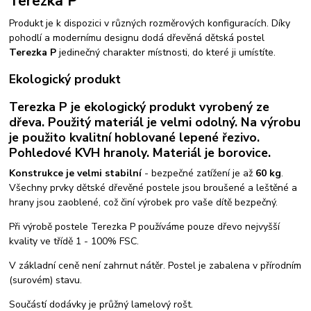
Terezka P
Produkt je k dispozici v různých rozměrových konfiguracích. Díky
pohodlí a modernímu designu dodá dřevěná dětská postel
Terezka P
jedinečný charakter místnosti, do které ji umístíte.
Ekologický produkt
Terezka P je ekologický produkt vyrobený ze
dřeva. Použitý materiál je velmi odolný. Na výrobu
je použito kvalitní hoblované lepené řezivo.
Pohledové KVH hranoly. Materiál je borovice.
Konstrukce je velmi stabilní
- bezpečné zatížení je až
60 kg
.
Všechny prvky dětské dřevěné postele jsou broušené a leštěné a
hrany jsou zaoblené, což činí výrobek pro vaše dítě bezpečný.
Při výrobě postele Terezka P používáme pouze dřevo nejvyšší
kvality ve třídě 1 - 100% FSC.
V základní ceně není zahrnut nátěr. Postel je zabalena v přírodním
(surovém) stavu.
Součástí dodávky je průžný lamelový rošt.