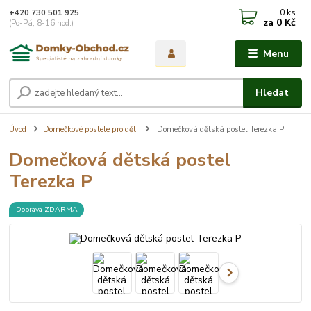
0
ks
+420 730 501 925
za
0 Kč
(Po-Pá, 8-16 hod.)
Menu
Hledat
Úvod
Domečkové postele pro děti
Domečková dětská postel Terezka P
Domečková dětská postel
Terezka P
Doprava ZDARMA