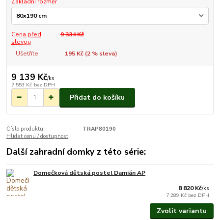
Základní rozměr
Cena před
9 334 Kč
slevou
Ušetříte
195 Kč (
2
% sleva)
9 139 Kč
/
ks
7 553 Kč
bez DPH
Přidat do košíku
Číslo produktu:
TRAP80190
Hlídat cenu / dostupnost
Další zahradní domky z této série:
Domečková dětská postel Damián AP
Vyrobíme do 3 týdnů.
8 820 Kč
/
ks
7 289 Kč
bez DPH
Zvolit variantu