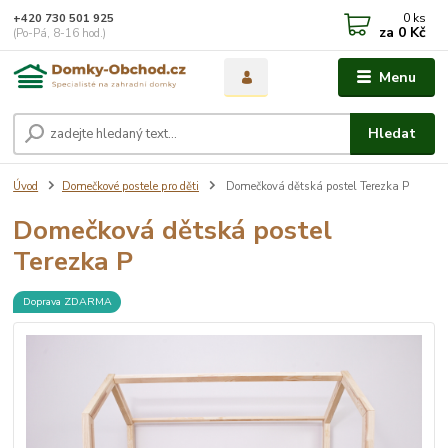
0
ks
+420 730 501 925
za
0 Kč
(Po-Pá, 8-16 hod.)
Menu
Hledat
Úvod
Domečkové postele pro děti
Domečková dětská postel Terezka P
Domečková dětská postel
Terezka P
Doprava ZDARMA