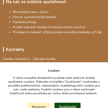
Na nás se můžete spolehnout
Mnohaletá praxe v oboru
Férové a profesionální jednání
Flexibilní přístup
Kvalitní zahradní domky od renomovaných výrobců
Prodejem to nekončí, držíme záruku na kvalitu materiálu až 5 let.
Kontakty
Domky-Obchod.cz - Zahradní domky
+420 730 501 925
(Po-Pá, 8-16 hod.)
Cookies
S cílem usnadnit uživatelům používat naše webové stránky
info@domky-obchod.cz
využíváme cookies. Kliknutím na tlačítko "Souhlasím" souhlasíte s
použitím preferenčních, statistických i marketingových cookies pro
nás i naše partnery. Funkční cookies jsou v rámci zachování
funkčnosti webu používány po celou dobu procházení webem.
Upravit sběr cookies.
Souhlasím
Nastavení