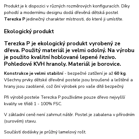
Produkt je k dispozici v různých rozměrových konfiguracích. Díky
pohodlí a modernímu designu dodá dřevěná dětská postel
Terezka P
jedinečný charakter místnosti, do které ji umístíte.
Ekologický produkt
Terezka P je ekologický produkt vyrobený ze
dřeva. Použitý materiál je velmi odolný. Na výrobu
je použito kvalitní hoblované lepené řezivo.
Pohledové KVH hranoly. Materiál je borovice.
Konstrukce je velmi stabilní
- bezpečné zatížení je až
60 kg
.
Všechny prvky dětské dřevěné postele jsou broušené a leštěné a
hrany jsou zaoblené, což činí výrobek pro vaše dítě bezpečný.
Při výrobě postele Terezka P používáme pouze dřevo nejvyšší
kvality ve třídě 1 - 100% FSC.
V základní ceně není zahrnut nátěr. Postel je zabalena v přírodním
(surovém) stavu.
Součástí dodávky je průžný lamelový rošt.