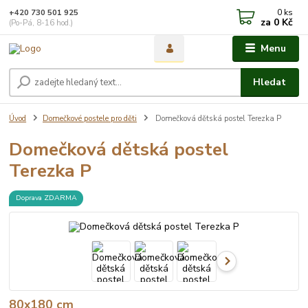
0
ks
+420 730 501 925
za
0 Kč
(Po-Pá, 8-16 hod.)
Menu
Hledat
Úvod
Domečkové postele pro děti
Domečková dětská postel Terezka P
Domečková dětská postel
Terezka P
Doprava ZDARMA
80x180 cm