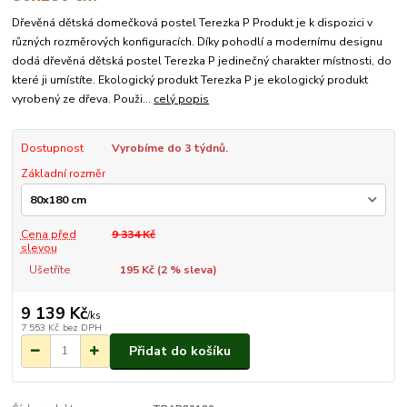
Dřevěná dětská domečková postel Terezka P Produkt je k dispozici v
různých rozměrových konfiguracích. Díky pohodlí a modernímu designu
dodá dřevěná dětská postel Terezka P jedinečný charakter místnosti, do
které ji umístíte. Ekologický produkt Terezka P je ekologický produkt
vyrobený ze dřeva. Použi...
celý popis
Dostupnost
Vyrobíme do 3 týdnů.
Základní rozměr
Cena před
9 334 Kč
slevou
Ušetříte
195 Kč (
2
% sleva)
9 139 Kč
/
ks
7 553 Kč
bez DPH
Přidat do košíku