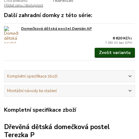
Číslo produktu:
TRAP80180
Hlídat cenu / dostupnost
Další zahradní domky z této série:
Domečková dětská postel Damián AP
Vyrobíme do 3 týdnů.
8 820 Kč
/
ks
7 289 Kč
bez DPH
Zvolit variantu
Kompletní specifikace zboží
Montážní návody ke stažení
Kompletní specifikace zboží
Dřevěná dětská domečková postel
Terezka P