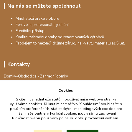
Na nás se můžete spolehnout
Mnohaletá praxe v oboru
Férové a profesionální jednání
Flexibilní přístup
Kvalitní zahradní domky od renomovaných výrobců
Prodejem to nekončí, držíme záruku na kvalitu materiálu až 5 let.
Kontakty
Domky-Obchod.cz - Zahradní domky
+420 730 501 925
(Po-Pá, 8-16 hod.)
Cookies
info@domky-obchod.cz
S cílem usnadnit uživatelům používat naše webové stránky
využíváme cookies. Kliknutím na tlačítko "Souhlasím" souhlasíte s
použitím preferenčních, statistických i marketingových cookies pro
nás i naše partnery. Funkční cookies jsou v rámci zachování
funkčnosti webu používány po celou dobu procházení webem.