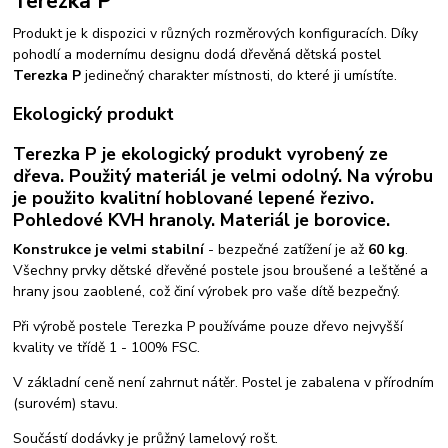
Terezka P
Produkt je k dispozici v různých rozměrových konfiguracích. Díky
pohodlí a modernímu designu dodá dřevěná dětská postel
Terezka P
jedinečný charakter místnosti, do které ji umístíte.
Ekologický produkt
Terezka P je ekologický produkt vyrobený ze
dřeva. Použitý materiál je velmi odolný. Na výrobu
je použito kvalitní hoblované lepené řezivo.
Pohledové KVH hranoly. Materiál je borovice.
Konstrukce je velmi stabilní
- bezpečné zatížení je až
60 kg
.
Všechny prvky dětské dřevěné postele jsou broušené a leštěné a
hrany jsou zaoblené, což činí výrobek pro vaše dítě bezpečný.
Při výrobě postele Terezka P používáme pouze dřevo nejvyšší
kvality ve třídě 1 - 100% FSC.
V základní ceně není zahrnut nátěr. Postel je zabalena v přírodním
(surovém) stavu.
Součástí dodávky je průžný lamelový rošt.