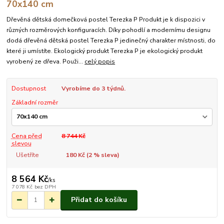
70x140 cm
Dřevěná dětská domečková postel Terezka P Produkt je k dispozici v
různých rozměrových konfiguracích. Díky pohodlí a modernímu designu
dodá dřevěná dětská postel Terezka P jedinečný charakter místnosti, do
které ji umístíte. Ekologický produkt Terezka P je ekologický produkt
vyrobený ze dřeva. Použi...
celý popis
Dostupnost
Vyrobíme do 3 týdnů.
Základní rozměr
Cena před
8 744 Kč
slevou
Ušetříte
180 Kč (
2
% sleva)
8 564 Kč
/
ks
7 078 Kč
bez DPH
Přidat do košíku