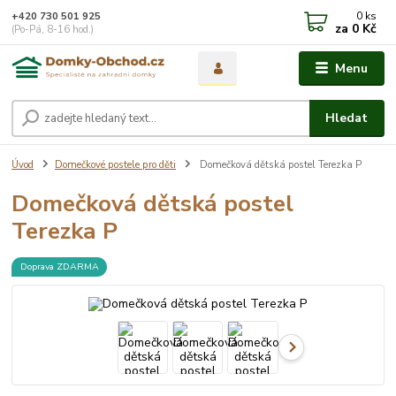
0
ks
+420 730 501 925
za
0 Kč
(Po-Pá, 8-16 hod.)
Menu
Hledat
Úvod
Domečkové postele pro děti
Domečková dětská postel Terezka P
Domečková dětská postel
Terezka P
Doprava ZDARMA