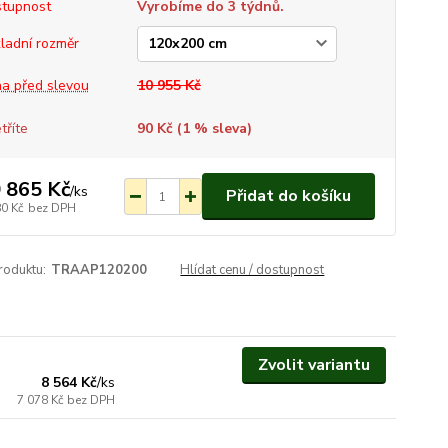
tupnost
Vyrobíme do 3 týdnů.
ladní rozměr
a před slevou
10 955 Kč
tříte
90 Kč (
1
% sleva)
 865 Kč
/
ks
Přidat do košíku
80 Kč
bez DPH
roduktu:
TRAAP120200
Hlídat cenu / dostupnost
Vyrobíme do 3 týdnů.
Zvolit variantu
8 564 Kč
/
ks
7 078 Kč
bez DPH