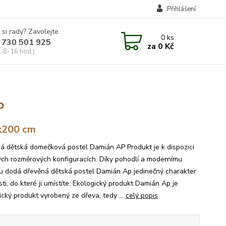
Přihlášení
 si rady? Zavolejte.
0
ks
 730 501 925
za
0 Kč
, 8-16 hod.)
P
x200 cm
á dětská domečková postel Damián AP Produkt je k dispozici
ých rozměrových konfiguracích. Díky pohodlí a modernímu
u dodá dřevěná dětská postel Damián Ap jedinečný charakter
ti, do které ji umístíte. Ekologický produkt Damián Ap je
ický produkt vyrobený ze dřeva, tedy ...
celý popis