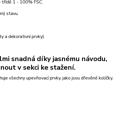
e třídě 1 - 100% FSC.
ém) stavu.
y a dekorativní prvky).
lmi snadná díky jasnému návodu,
nout v sekci ke stažení.
uje všechny upevňovací prvky, jako jsou dřevěné kolíčky,