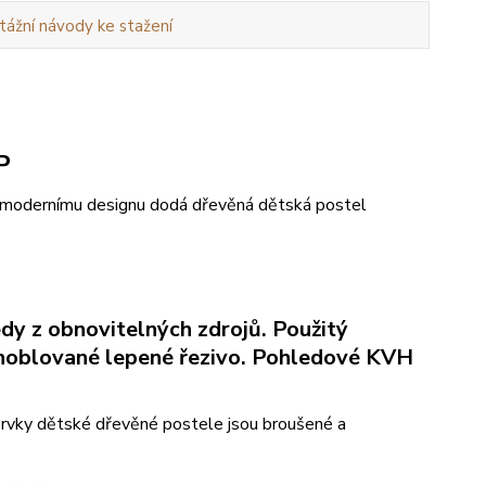
ážní návody ke stažení
P
í a modernímu designu dodá dřevěná dětská postel
dy z obnovitelných zdrojů. Použitý
ní hoblované lepené řezivo. Pohledové KVH
prvky dětské dřevěné postele jsou broušené a