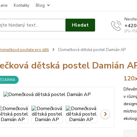
erie
Kontakty
Blog
Nevíte
Hledat
+420
(Po-Pá
omečkové postele pro děti
Domečková dětská postel Damián AP
čková dětská postel Damián A
120
 ZDARMA
Dřevěn
v různ
design
místnos
ekolog