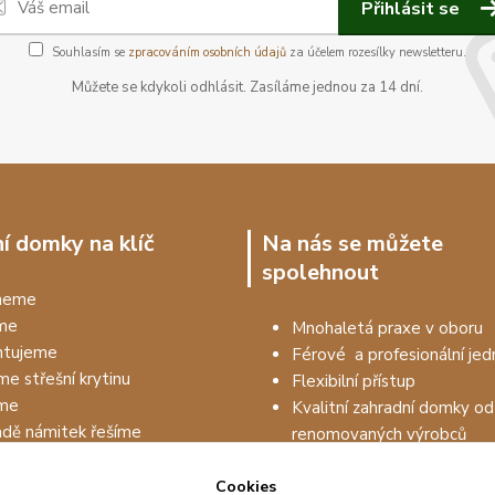
Přihlásit se
Souhlasím se
zpracováním osobních údajů
za účelem rozesílky newsletteru.
Můžete se kdykoli odhlásit. Zasíláme jednou za 14 dní.
í domky na klíč
Na nás se můžete
spolehnout
dneme
me
Mnohaletá praxe v oboru
tujeme
Férové a profesionální jed
me střešní krytinu
Flexibilní přístup
me
Kvalitní zahradní domky od
adě námitek řešíme
renomovaných výrobců
Prodejem to nekončí, drží
Cookies
na kvalitu materiálu až 5 le