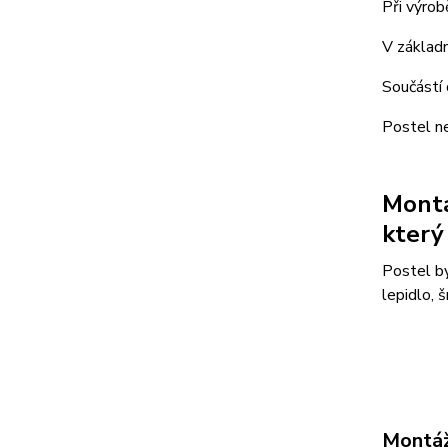
Při výro
V základn
Součástí 
Postel ne
Montá
který 
Postel by
lepidlo, 
Montáž