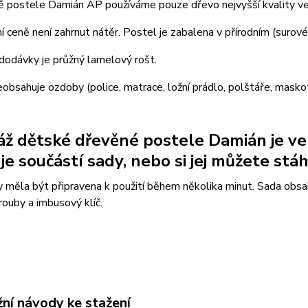
bě postele Damián AP používáme pouze dřevo nejvyšší kvality v
í ceně není zahrnut nátěr. Postel je zabalena v přírodním (surov
dodávky je průžný lamelový rošt.
obsahuje ozdoby (police, matrace, ložní prádlo, polštáře, maskot
ž dětské dřevěné postele Damián je ve
je součástí sady, nebo si jej můžete stáh
 měla být připravena k použití během několika minut. Sada obsah
šrouby a imbusový klíč.
ní návody ke stažení