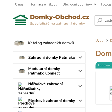
O nás
Informace o nákupu
Obchodní podmínky
Fotogal
Úvod
D
Katalog zahradních domků
Dome
Zahradní domky Palmako
Doprava
Modulární domky
Palmako Connect
Nářaďové zahradní
domky
Plechové zahradní domky