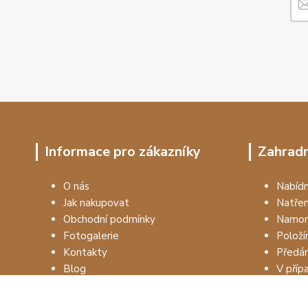
Informace pro zákazníky
Zahradn
O nás
Nabí
Jak nakupovat
Natře
Obchodní podmínky
Namon
Fotogalerie
Položí
Kontakty
Předá
Blog
V příp