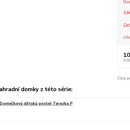
Dos
Zák
Cen
Uše
10
8 9
Číslo p
ahradní domky z této série:
Domečková dětská postel Terezka P