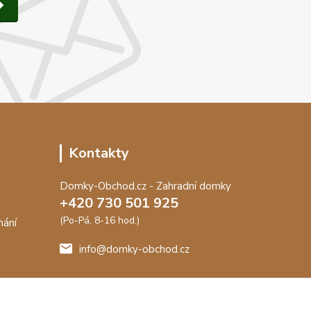
Kontakty
Domky-Obchod.cz - Zahradní domky
+420 730 501 925
(Po-Pá, 8-16 hod.)
nání
info@domky-obchod.cz
me záruku
t.