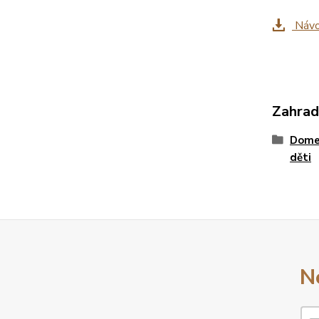
Návo
Zahrad
Dome
děti
N