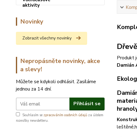
Kompl
Novinky
Komple
Zobrazit všechny novinky
Dřevě
Produkt j
Nepropásněte novinky, akce
Damián 
a slevy!
Ekolog
Můžete se kdykoli odhlásit. Zasíláme
jednou za 14 dní.
Damián
materi
Přihlásit se
hranoly
Souhlasím se
zpracováním osobních údajů
za účelem
Konstruk
rozesílky newsletteru.
leštěné,h