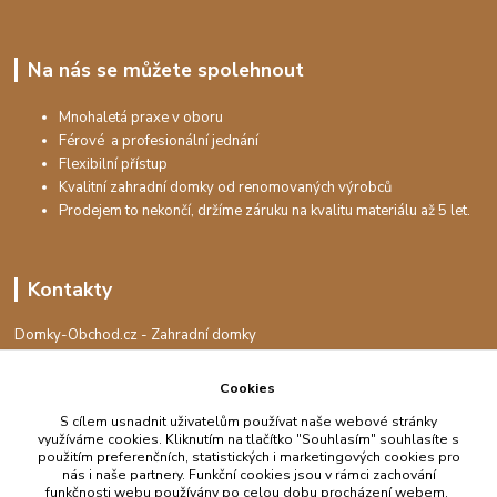
Na nás se můžete spolehnout
Mnohaletá praxe v oboru
Férové a profesionální jednání
Flexibilní přístup
Kvalitní zahradní domky od renomovaných výrobců
Prodejem to nekončí, držíme záruku na kvalitu materiálu až 5 let.
Kontakty
Domky-Obchod.cz - Zahradní domky
+420 730 501 925
(Po-Pá, 8-16 hod.)
Cookies
info@domky-obchod.cz
S cílem usnadnit uživatelům používat naše webové stránky
využíváme cookies. Kliknutím na tlačítko "Souhlasím" souhlasíte s
použitím preferenčních, statistických i marketingových cookies pro
nás i naše partnery. Funkční cookies jsou v rámci zachování
funkčnosti webu používány po celou dobu procházení webem.