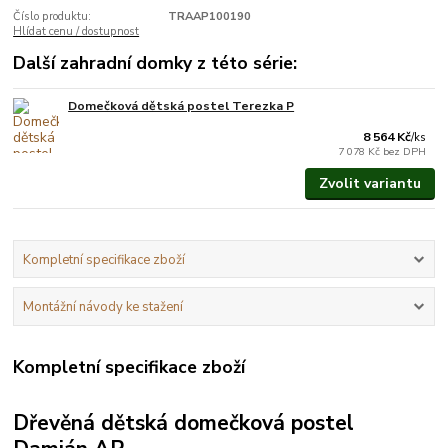
Číslo produktu:
TRAAP100190
Hlídat cenu / dostupnost
Další zahradní domky z této série:
Domečková dětská postel Terezka P
Vyrobíme do 3 týdnů.
8 564 Kč
/
ks
7 078 Kč
bez DPH
Zvolit variantu
Kompletní specifikace zboží
Montážní návody ke stažení
Kompletní specifikace zboží
Dřevěná dětská domečková postel