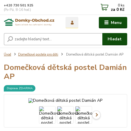
0
ks
+420 730 501 925
za
0 Kč
(Po-Pá, 8-16 hod.)
Menu
Hledat
Úvod
Domečkové postele pro děti
Domečková dětská postel Damián AP
Domečková dětská postel Damián
AP
Doprava ZDARMA