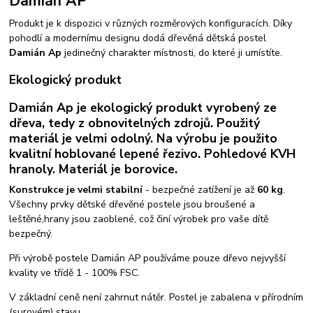
Damián AP
Produkt je k dispozici v různých rozměrových konfiguracích. Díky
pohodlí a modernímu designu dodá dřevěná dětská postel
Damián Ap
jedinečný charakter místnosti, do které ji umístíte.
Ekologický produkt
Damián Ap je ekologický produkt vyrobený ze
dřeva, tedy z obnovitelných zdrojů. Použitý
materiál je velmi odolný. Na výrobu je použito
kvalitní hoblované lepené řezivo. Pohledové KVH
hranoly. Materiál je borovice.
Konstrukce je velmi stabilní
- bezpečné zatížení je až
60 kg
.
Všechny prvky dětské dřevěné postele jsou broušené a
leštěné,hrany jsou zaoblené, což činí výrobek pro vaše dítě
bezpečný.
Při výrobě postele Damián AP používáme pouze dřevo nejvyšší
kvality ve třídě 1 - 100% FSC.
V základní ceně není zahrnut nátěr. Postel je zabalena v přírodním
(surovém) stavu.