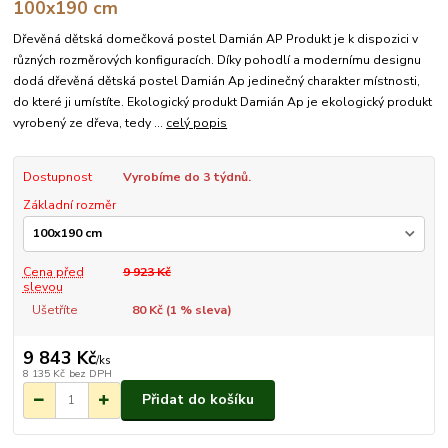
100x190 cm
Dřevěná dětská domečková postel Damián AP Produkt je k dispozici v
různých rozměrových konfiguracích. Díky pohodlí a modernímu designu
dodá dřevěná dětská postel Damián Ap jedinečný charakter místnosti,
do které ji umístíte. Ekologický produkt Damián Ap je ekologický produkt
vyrobený ze dřeva, tedy ...
celý popis
Dostupnost
Vyrobíme do 3 týdnů.
Základní rozměr
Cena před
9 923 Kč
slevou
Ušetříte
80 Kč (
1
% sleva)
9 843 Kč
/
ks
8 135 Kč
bez DPH
Přidat do košíku